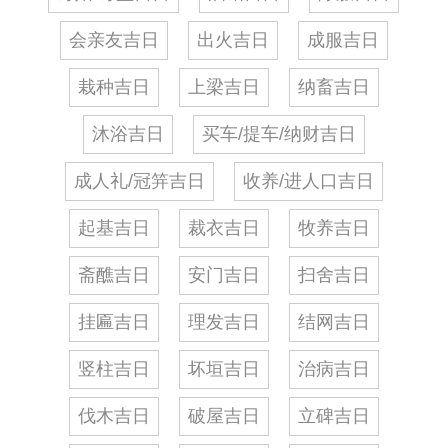
会亲友吉日
出火吉日
成服吉日
栽种吉日
上梁吉日
纳畜吉日
沐浴吉日
买车/提车/纳财吉日
成人礼/冠笄吉日
收养/进人口吉日
起基吉日
裁衣吉日
牧养吉日
斋醮吉日
安门吉日
扫舍吉日
挂匾吉日
理发吉日
结网吉日
竖柱吉日
坏垣吉日
治病吉日
伐木吉日
破屋吉日
立碑吉日