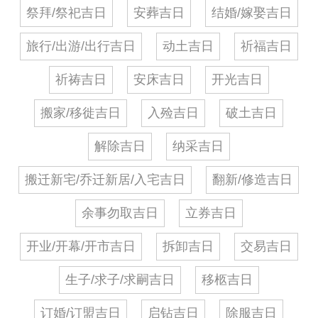
祭拜/祭祀吉日
安葬吉日
结婚/嫁娶吉日
旅行/出游/出行吉日
动土吉日
祈福吉日
祈祷吉日
安床吉日
开光吉日
搬家/移徙吉日
入殓吉日
破土吉日
解除吉日
纳采吉日
搬迁新宅/乔迁新居/入宅吉日
翻新/修造吉日
余事勿取吉日
立券吉日
开业/开幕/开市吉日
拆卸吉日
交易吉日
生子/求子/求嗣吉日
移柩吉日
订婚/订盟吉日
启钻吉日
除服吉日