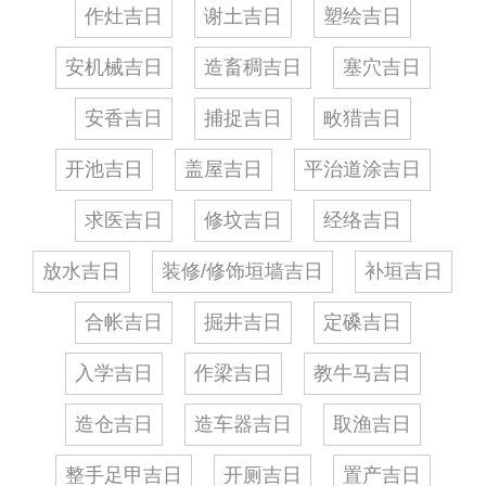
作灶吉日
谢土吉日
塑绘吉日
安机械吉日
造畜稠吉日
塞穴吉日
安香吉日
捕捉吉日
畋猎吉日
开池吉日
盖屋吉日
平治道涂吉日
求医吉日
修坟吉日
经络吉日
放水吉日
装修/修饰垣墙吉日
补垣吉日
合帐吉日
掘井吉日
定磉吉日
入学吉日
作梁吉日
教牛马吉日
造仓吉日
造车器吉日
取渔吉日
整手足甲吉日
开厕吉日
置产吉日