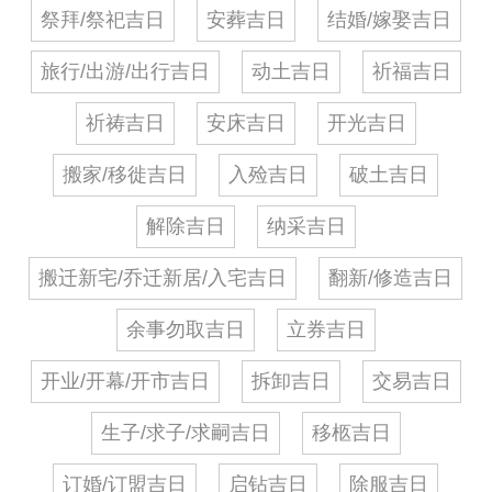
祭拜/祭祀吉日
安葬吉日
结婚/嫁娶吉日
旅行/出游/出行吉日
动土吉日
祈福吉日
祈祷吉日
安床吉日
开光吉日
搬家/移徙吉日
入殓吉日
破土吉日
解除吉日
纳采吉日
搬迁新宅/乔迁新居/入宅吉日
翻新/修造吉日
余事勿取吉日
立券吉日
开业/开幕/开市吉日
拆卸吉日
交易吉日
生子/求子/求嗣吉日
移柩吉日
订婚/订盟吉日
启钻吉日
除服吉日