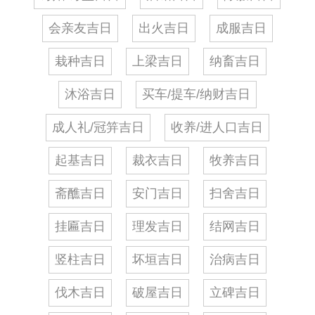
会亲友吉日
出火吉日
成服吉日
栽种吉日
上梁吉日
纳畜吉日
沐浴吉日
买车/提车/纳财吉日
成人礼/冠笄吉日
收养/进人口吉日
起基吉日
裁衣吉日
牧养吉日
斋醮吉日
安门吉日
扫舍吉日
挂匾吉日
理发吉日
结网吉日
竖柱吉日
坏垣吉日
治病吉日
伐木吉日
破屋吉日
立碑吉日