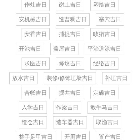
作灶吉日
谢土吉日
塑绘吉日
安机械吉日
造畜稠吉日
塞穴吉日
安香吉日
捕捉吉日
畋猎吉日
开池吉日
盖屋吉日
平治道涂吉日
求医吉日
修坟吉日
经络吉日
放水吉日
装修/修饰垣墙吉日
补垣吉日
合帐吉日
掘井吉日
定磉吉日
入学吉日
作梁吉日
教牛马吉日
造仓吉日
造车器吉日
取渔吉日
整手足甲吉日
开厕吉日
置产吉日