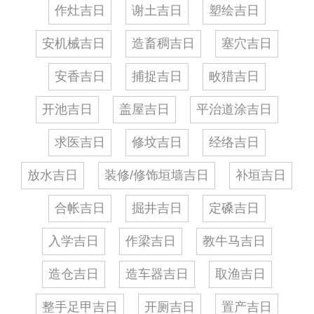
作灶吉日
谢土吉日
塑绘吉日
安机械吉日
造畜稠吉日
塞穴吉日
安香吉日
捕捉吉日
畋猎吉日
开池吉日
盖屋吉日
平治道涂吉日
求医吉日
修坟吉日
经络吉日
放水吉日
装修/修饰垣墙吉日
补垣吉日
合帐吉日
掘井吉日
定磉吉日
入学吉日
作梁吉日
教牛马吉日
造仓吉日
造车器吉日
取渔吉日
整手足甲吉日
开厕吉日
置产吉日