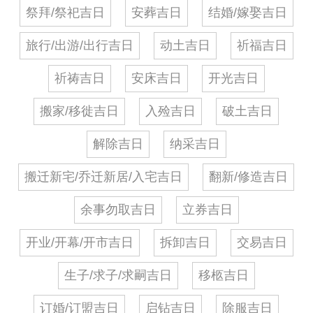
祭拜/祭祀吉日
安葬吉日
结婚/嫁娶吉日
旅行/出游/出行吉日
动土吉日
祈福吉日
祈祷吉日
安床吉日
开光吉日
搬家/移徙吉日
入殓吉日
破土吉日
解除吉日
纳采吉日
搬迁新宅/乔迁新居/入宅吉日
翻新/修造吉日
余事勿取吉日
立券吉日
开业/开幕/开市吉日
拆卸吉日
交易吉日
生子/求子/求嗣吉日
移柩吉日
订婚/订盟吉日
启钻吉日
除服吉日