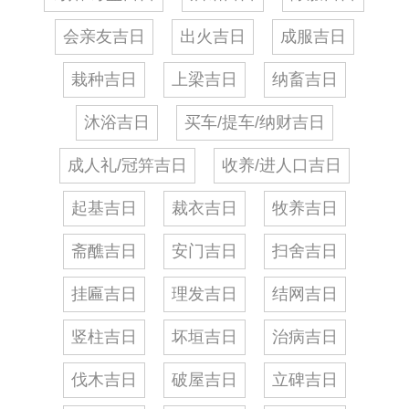
会亲友吉日
出火吉日
成服吉日
栽种吉日
上梁吉日
纳畜吉日
沐浴吉日
买车/提车/纳财吉日
成人礼/冠笄吉日
收养/进人口吉日
起基吉日
裁衣吉日
牧养吉日
斋醮吉日
安门吉日
扫舍吉日
挂匾吉日
理发吉日
结网吉日
竖柱吉日
坏垣吉日
治病吉日
伐木吉日
破屋吉日
立碑吉日