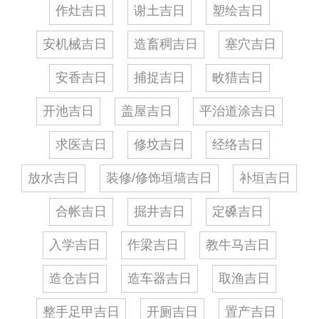
作灶吉日
谢土吉日
塑绘吉日
安机械吉日
造畜稠吉日
塞穴吉日
安香吉日
捕捉吉日
畋猎吉日
开池吉日
盖屋吉日
平治道涂吉日
求医吉日
修坟吉日
经络吉日
放水吉日
装修/修饰垣墙吉日
补垣吉日
合帐吉日
掘井吉日
定磉吉日
入学吉日
作梁吉日
教牛马吉日
造仓吉日
造车器吉日
取渔吉日
整手足甲吉日
开厕吉日
置产吉日