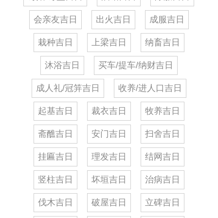
会亲友吉日
出火吉日
成服吉日
栽种吉日
上梁吉日
纳畜吉日
沐浴吉日
买车/提车/纳财吉日
成人礼/冠笄吉日
收养/进人口吉日
起基吉日
裁衣吉日
牧养吉日
斋醮吉日
安门吉日
扫舍吉日
挂匾吉日
理发吉日
结网吉日
竖柱吉日
坏垣吉日
治病吉日
伐木吉日
破屋吉日
立碑吉日