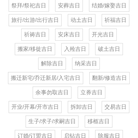
祭拜/祭祀吉日
安葬吉日
结婚/嫁娶吉日
旅行/出游/出行吉日
动土吉日
祈福吉日
祈祷吉日
安床吉日
开光吉日
搬家/移徙吉日
入殓吉日
破土吉日
解除吉日
纳采吉日
搬迁新宅/乔迁新居/入宅吉日
翻新/修造吉日
余事勿取吉日
立券吉日
开业/开幕/开市吉日
拆卸吉日
交易吉日
生子/求子/求嗣吉日
移柩吉日
订婚/订盟吉日
启钻吉日
除服吉日