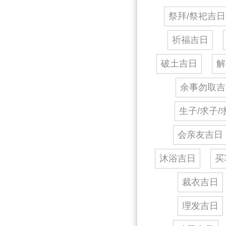
祭拜/祭祀吉日
祈福吉日
破土吉日
解
余事勿取吉
生子/求子/
会亲友吉日
沐浴吉日
买
裁衣吉日
理发吉日