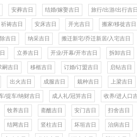
安葬吉日
结婚/嫁娶吉日
旅行/出游/出行吉
祈祷吉日
安床吉日
开光吉日
搬家/移徙吉日
除吉日
纳采吉日
搬迁新宅/乔迁新居/入宅吉日
日
立券吉日
开业/开幕/开市吉日
拆卸吉日
求嗣吉日
移柩吉日
订婚/订盟吉日
启钻吉日
出火吉日
成服吉日
栽种吉日
上梁吉日
车/提车/纳财吉日
成人礼/冠笄吉日
收养/进人口
牧养吉日
斋醮吉日
安门吉日
扫舍吉日
结网吉日
竖柱吉日
坏垣吉日
治病吉日