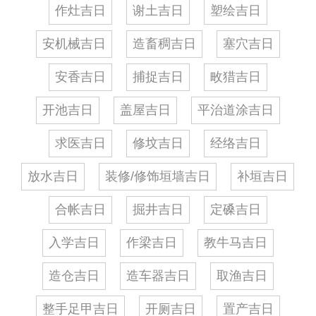
作灶吉日
谢土吉日
塑绘吉日
安机械吉日
造畜稠吉日
塞穴吉日
安香吉日
捕捉吉日
畋猎吉日
开池吉日
盖屋吉日
平治道涂吉日
求医吉日
修坟吉日
经络吉日
放水吉日
装修/修饰垣墙吉日
补垣吉日
合帐吉日
掘井吉日
定磉吉日
入学吉日
作梁吉日
教牛马吉日
造仓吉日
造车器吉日
取渔吉日
整手足甲吉日
开厕吉日
置产吉日