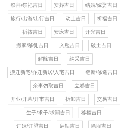
祭拜/祭祀吉日
安葬吉日
结婚/嫁娶吉日
旅行/出游/出行吉日
动土吉日
祈福吉日
祈祷吉日
安床吉日
开光吉日
搬家/移徙吉日
入殓吉日
破土吉日
解除吉日
纳采吉日
搬迁新宅/乔迁新居/入宅吉日
翻新/修造吉日
余事勿取吉日
立券吉日
开业/开幕/开市吉日
拆卸吉日
交易吉日
生子/求子/求嗣吉日
移柩吉日
订婚/订盟吉日
启钻吉日
除服吉日