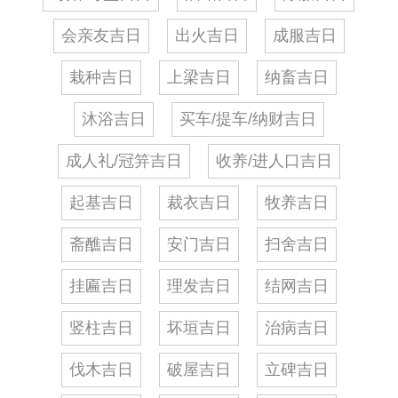
会亲友吉日
出火吉日
成服吉日
栽种吉日
上梁吉日
纳畜吉日
沐浴吉日
买车/提车/纳财吉日
成人礼/冠笄吉日
收养/进人口吉日
起基吉日
裁衣吉日
牧养吉日
斋醮吉日
安门吉日
扫舍吉日
挂匾吉日
理发吉日
结网吉日
竖柱吉日
坏垣吉日
治病吉日
伐木吉日
破屋吉日
立碑吉日