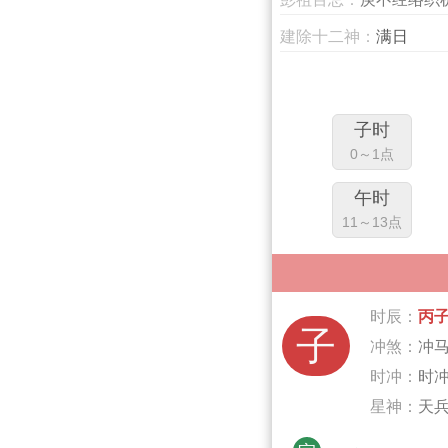
建除十二神：
满日
子时
0～1点
午时
11～13点
时辰：
丙
子
冲煞：
冲
时冲：
时
星神：
天兵