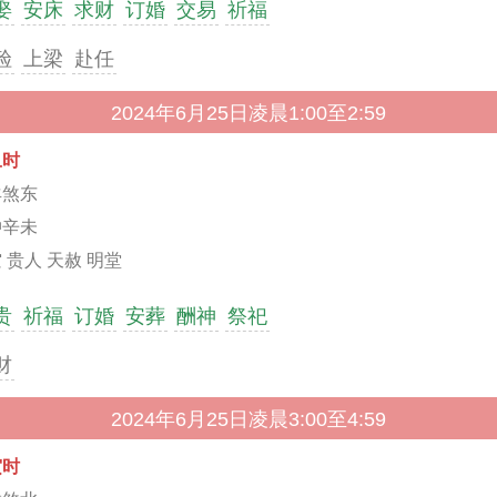
娶
安床
求财
订婚
交易
祈福
殓
上梁
赴任
2024年6月25日凌晨1:00至2:59
丑时
羊煞东
冲辛未
 贵人 天赦 明堂
贵
祈福
订婚
安葬
酬神
祭祀
财
2024年6月25日凌晨3:00至4:59
寅时