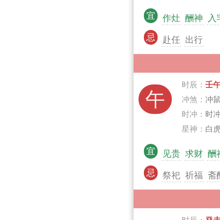
宜
作灶
酬神
入
忌
赴任
出行
时辰：
壬
午
冲煞：
冲
时冲：
时
星神：
白虎
宜
见贵
求财
酬
忌
祭祀
祈福
斋