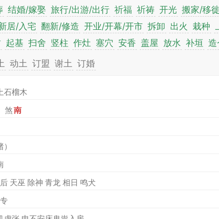
葬
结婚/嫁娶
旅行/出游/出行
祈福
祈祷
开光
搬家/移
新居/入宅
翻新/修造
开业/开幕/开市
拆卸
出火
栽种
财
起基
扫舍
竖柱
作灶
塞穴
安香
盖屋
放水
补垣
造
土
动土
订盟
谢土
订婚
土石榴木
）煞
南
）
猪）
南
后 天巫 除神 青龙 相日 鸣犬
八专
机虚张 申不安床鬼祟入房