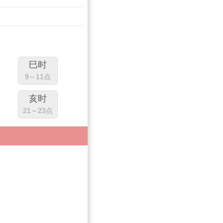
巳时
9～11点
亥时
21～23点