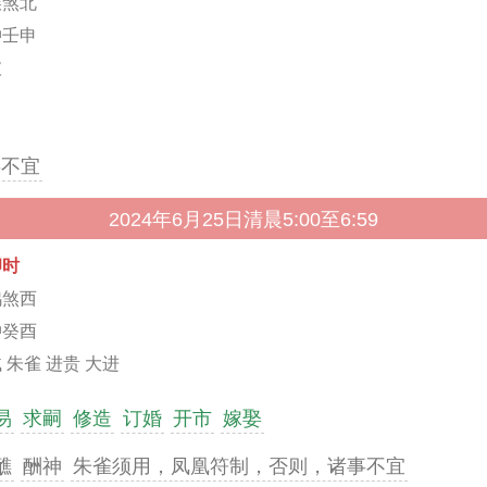
猴煞北
冲壬申
破
事不宜
2024年6月25日清晨5:00至6:59
卯时
鸡煞西
冲癸酉
 朱雀 进贵 大进
易
求嗣
修造
订婚
开市
嫁娶
醮
酬神
朱雀须用，凤凰符制，否则，诸事不宜