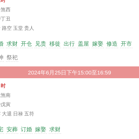
未时
牛煞西
冲丁丑
 路空 玉堂 贵人
婚
求财
开仓
见贵
移徙
出行
盖屋
嫁娶
修造
开市
神
祭祀
2024年6月25日下午15:00至16:59
申时
虎煞南
冲戊寅
 大退 日禄 五符
宅
安葬
订婚
嫁娶
求财