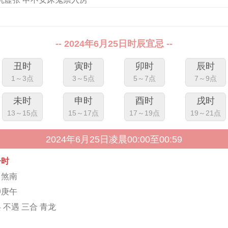
-- 2024年6月25日时辰宜忌 --
丑时
寅时
卯时
辰时
1～3点
3～5点
5～7点
7～9点
未时
申时
酉时
戌时
13～15点
15～17点
17～19点
19～21点
2024年6月25日凌晨00:00至00:59
子时
马煞南
冲庚午
 不遇 三合 青龙