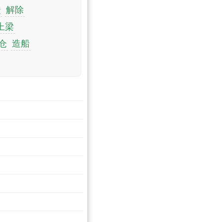
徙
解除
上梁
仓
造船