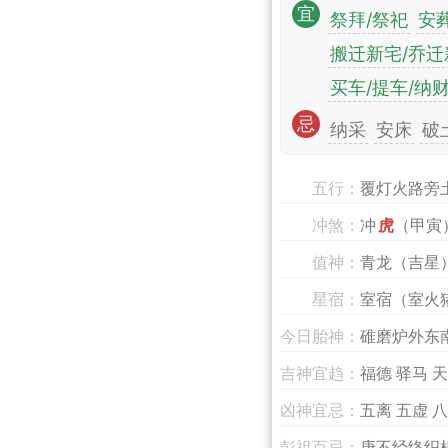
宜
祭拜/祭祀
安
搬迁新宅/乔迁
买车/提车/纳
忌
纳采
安床
破
五行：
覆灯火路旁
冲煞：
冲
虎
（甲寅
值神：
青龙（吉星
星宿：
室宿（室火
今日胎神：
碓磨炉外东
吉神宜趋：
福德 驿马 天
凶神宜忌：
五离 五虚 
彭祖百忌：
庚不经络织