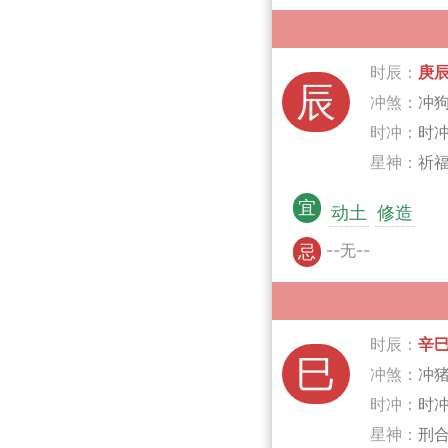
时辰：
庚
辰
冲煞：
冲
时冲：
时冲
星神：
祈福
宜
动土
修造
--无--
忌
时辰：
辛
巳
冲煞：
冲
时冲：
时
星神：
刑合