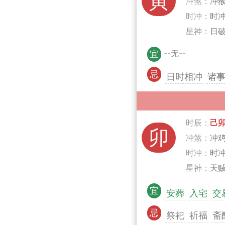
寅
冲煞：
冲
时冲：
时
星神：
日
--无--
宜
忌
日时相冲
诸
时辰：
己
卯
冲煞：
冲
时冲：
时
星神：
天贼
宜
安葬
入宅
交
忌
祭祀
祈福
斋