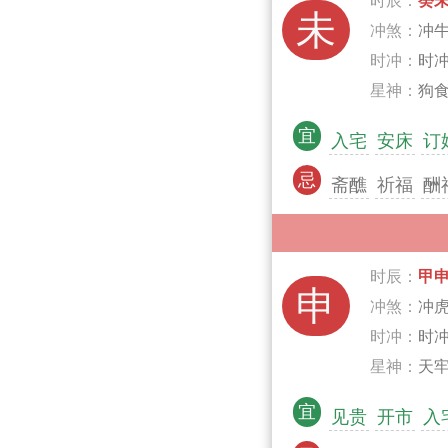
时辰：
癸
未
冲煞：
冲
时冲：
时
星神：
狗食
宜
入宅
安床
订
忌
斋醮
祈福
酬
时辰：
甲
申
冲煞：
冲
时冲：
时
星神：
天牢
宜
见贵
开市
入