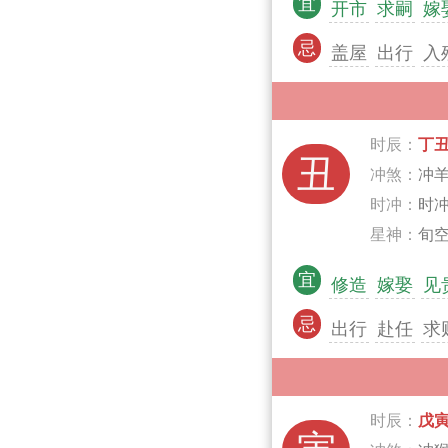
宜
开市
求嗣
嫁
忌
盖屋
出行
入
时辰：
丁
丑
冲煞：
冲
时冲：
时
星神：
旬空
宜
修造
嫁娶
见
忌
出行
赴任
求
时辰：
戊