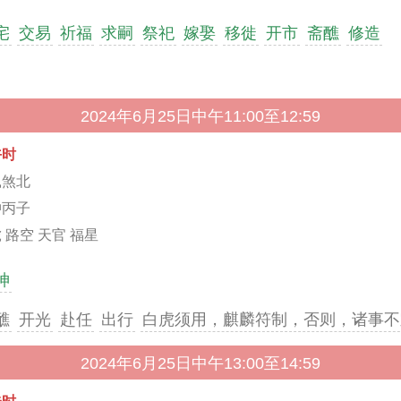
宅
交易
祈福
求嗣
祭祀
嫁娶
移徙
开市
斋醮
修造
2024年6月25日中午11:00至12:59
午时
鼠煞北
冲丙子
 路空 天官 福星
神
醮
开光
赴任
出行
白虎须用，麒麟符制，否则，诸事不
2024年6月25日中午13:00至14:59