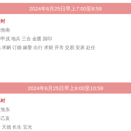
2024年6月25日早上7:00至8:59
辰时
狗煞南
甲戍 地兵 三合 金匮 国印
 求嗣 订婚 嫁娶 出行 求财 开市 交易 安床 赴任
2024年6月25日早上9:00至10:59
巳时
猪煞东
冲乙亥
 天德 长生 宝光