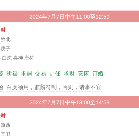
2024年7月7日中午11:00至12:59
午时
鼠煞北
冲庚子
 白虎 喜神 唐符
娶
祈福
求嗣
交易
赴任
求财
安床
订婚
殓
白虎须用，麒麟符制，否则，诸事不宜
2024年7月7日中午13:00至14:59
未时
牛煞西
冲辛丑