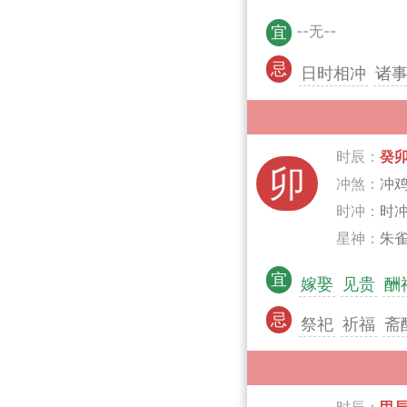
--无--
宜
忌
日时相冲
诸
时辰：
癸
卯
冲煞：
冲
时冲：
时
星神：
朱雀
宜
嫁娶
见贵
酬
忌
祭祀
祈福
斋