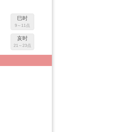
巳时
9～11点
亥时
21～23点