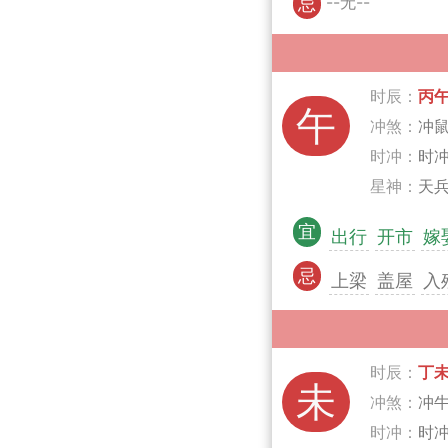
--无--
忌
时辰：
丙
午
冲煞：
冲
时冲：
时
星神：
天兵
宜
出行
开市
嫁
忌
上梁
盖屋
入
时辰：
丁
未
冲煞：
冲
时冲：
时