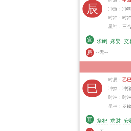
时辰：
甲
辰
冲煞：
冲
时冲：
时
星神：
三合
宜
求嗣
嫁娶
交
--无--
忌
时辰：
乙
巳
冲煞：
冲
时冲：
时
星神：
罗纹
宜
祭祀
求财
安