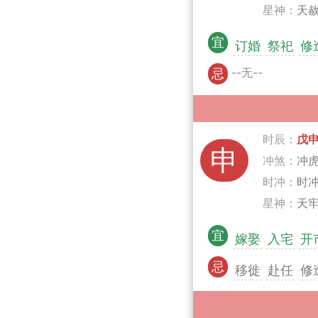
星神：
天赦
宜
订婚
祭祀
修
--无--
忌
时辰：
戊
申
冲煞：
冲
时冲：
时
星神：
天牢
宜
嫁娶
入宅
开
忌
移徙
赴任
修