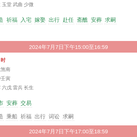
 玉堂 武曲 少微
造
祈福
入宅
嫁娶
出行
赴任
斋醮
安葬
求嗣
2024年7月7日下午15:00至16:59
申时
虎煞南
冲壬寅
 六戊 雷兵 长生
市
安葬
交易
造
乘船
祈福
出行
词讼
求嗣
2024年7月7日下午17:00至18:59