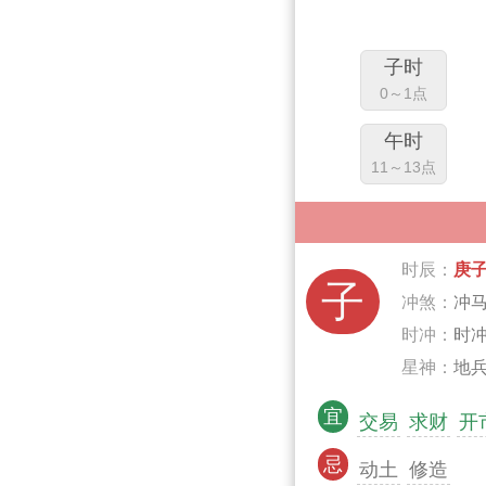
子时
0～1点
午时
11～13点
时辰：
庚
子
冲煞：
冲
时冲：
时
星神：
地兵
宜
交易
求财
开
忌
动土
修造