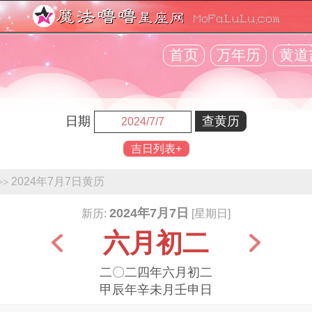
首页
万年历
黄道
日期
吉日列表+
2024年7月7日黄历
>>
2024年7月7日
新历:
[星期日]
六月初二
二〇二四年六月初二
甲辰年辛未月壬申日