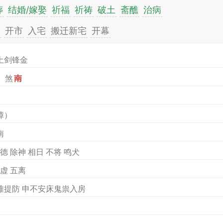
葬
结婚/嫁娶
祈福
祈祷
破土
斋醮
治病
开市
入宅
搬迁新宅
开幕
土剑锋金
）煞
南
）
獐）
南
德 除神 相日 不将 鸣犬
五虚 五离
难提防 申不安床鬼祟入房