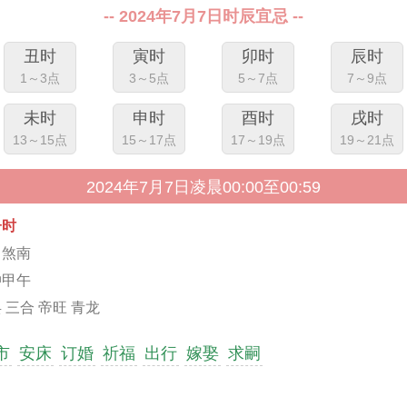
-- 2024年7月7日时辰宜忌 --
丑时
寅时
卯时
辰时
1～3点
3～5点
5～7点
7～9点
未时
申时
酉时
戌时
13～15点
15～17点
17～19点
19～21点
2024年7月7日凌晨00:00至00:59
子时
马煞南
冲甲午
 三合 帝旺 青龙
市
安床
订婚
祈福
出行
嫁娶
求嗣