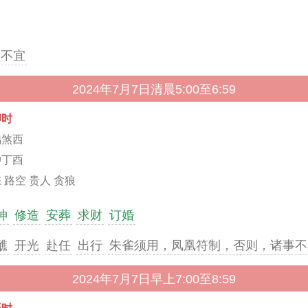
事不宜
2024年7月7日清晨5:00至6:59
卯时
鸡煞西
冲丁酉
 路空 贵人 贪狼
神
修造
安葬
求财
订婚
醮
开光
赴任
出行
朱雀须用，凤凰符制，否则，诸事不
2024年7月7日早上7:00至8:59