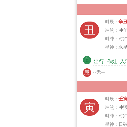
时辰：
辛
丑
冲煞：
冲
时冲：
时
星神：
水星
宜
出行
作灶
入
--无--
忌
时辰：
壬
寅
冲煞：
冲
时冲：
时
星神：
日