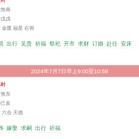
辰时
狗煞南
冲戊戌
 金匮 福星 右弼
易
出行
见贵
祈福
祭祀
开市
求财
订婚
赴任
安床
2024年7月7日早上9:00至10:59
巳时
猪煞东
冲己亥
 六合 天德
葬
嫁娶
求嗣
出行
祈福