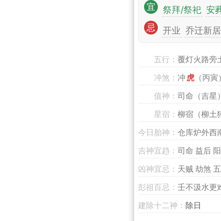
宜
祭拜/祭祀
安
忌
开业
乔迁新居
五行：
覆灯火路旁
冲煞：
冲
虎
（丙寅
值神：
司命（吉星
星宿：
柳宿（柳土
今日胎神：
仓库炉外西
吉神宜趋：
司命 益后 阳
凶神宜忌：
天贼 劫煞 
彭祖百忌：
壬不汲水更
建除十二神：
除日