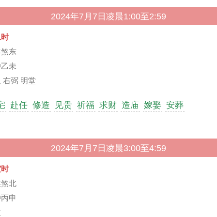
2024年7月7日凌晨1:00至2:59
丑时
羊煞东
冲乙未
 右弼 明堂
宅
赴任
修造
见贵
祈福
求财
造庙
嫁娶
安葬
2024年7月7日凌晨3:00至4:59
寅时
猴煞北
冲丙申
破