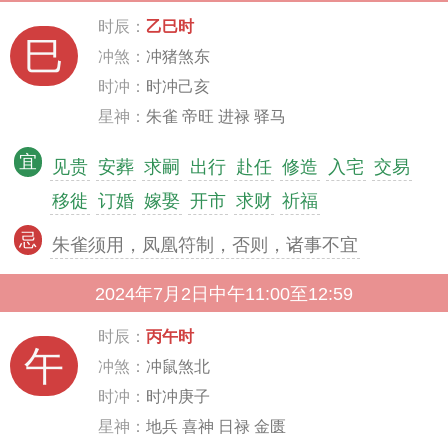
时辰：
乙巳时
巳
冲煞：
冲猪煞东
时冲：
时冲己亥
星神：
朱雀 帝旺 进禄 驿马
宜
见贵
安葬
求嗣
出行
赴任
修造
入宅
交易
移徙
订婚
嫁娶
开市
求财
祈福
忌
朱雀须用，凤凰符制，否则，诸事不宜
2024年7月2日中午11:00至12:59
时辰：
丙午时
午
冲煞：
冲鼠煞北
时冲：
时冲庚子
星神：
地兵 喜神 日禄 金匮