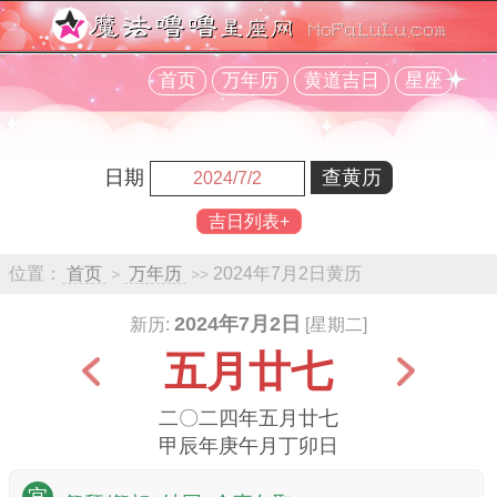
首页
万年历
黄道吉日
星座
日期
吉日列表+
位置：
首页
万年历
2024年7月2日黄历
>
>>
2024年7月2日
新历:
[星期二]
五月廿七
二〇二四年五月廿七
甲辰年庚午月丁卯日