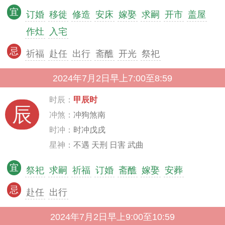
宜
订婚
移徙
修造
安床
嫁娶
求嗣
开市
盖屋
作灶
入宅
忌
祈福
赴任
出行
斋醮
开光
祭祀
2024年7月2日早上7:00至8:59
时辰：
甲辰时
辰
冲煞：
冲狗煞南
时冲：
时冲戊戌
星神：
不遇 天刑 日害 武曲
宜
祭祀
求嗣
祈福
订婚
斋醮
嫁娶
安葬
忌
赴任
出行
2024年7月2日早上9:00至10:59