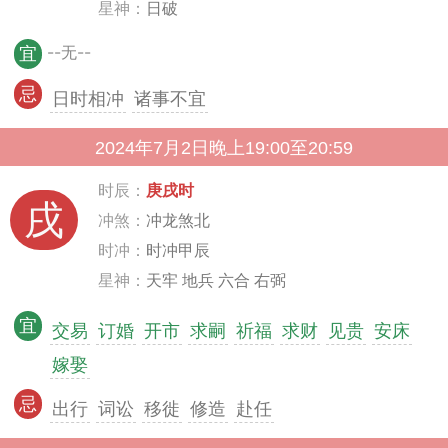
星神：
日破
--无--
宜
忌
日时相冲
诸事不宜
2024年7月2日晚上19:00至20:59
时辰：
庚戌时
戌
冲煞：
冲龙煞北
时冲：
时冲甲辰
星神：
天牢 地兵 六合 右弼
宜
交易
订婚
开市
求嗣
祈福
求财
见贵
安床
嫁娶
忌
出行
词讼
移徙
修造
赴任