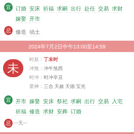
宜
订婚
安床
祈福
求嗣
出行
赴任
交易
求财
嫁娶
开市
忌
修造
动土
2024年7月2日中午13:00至14:59
时辰：
丁未时
未
冲煞：
冲牛煞西
时冲：
时冲辛丑
星神：
三合 天赦 天德 宝光
宜
开市
嫁娶
安床
祭祀
求嗣
出行
交易
入宅
祈福
修造
求财
安葬
订婚
--无--
忌