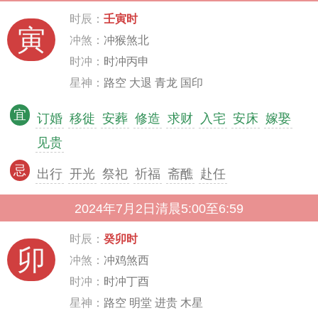
时辰：
壬寅时
寅
冲煞：
冲猴煞北
时冲：
时冲丙申
星神：
路空 大退 青龙 国印
宜
订婚
移徙
安葬
修造
求财
入宅
安床
嫁娶
见贵
忌
出行
开光
祭祀
祈福
斋醮
赴任
2024年7月2日清晨5:00至6:59
时辰：
癸卯时
卯
冲煞：
冲鸡煞西
时冲：
时冲丁酉
星神：
路空 明堂 进贵 木星