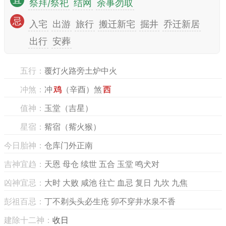
宜
祭拜/祭祀
结网
余事勿取
忌
入宅
出游
旅行
搬迁新宅
掘井
乔迁新居
出行
安葬
五行：
覆灯火路旁土炉中火
冲煞：
冲
鸡
（辛酉）煞
西
值神：
玉堂（吉星）
星宿：
觜宿（觜火猴）
今日胎神：
仓库门外正南
吉神宜趋：
天恩 母仓 续世 五合 玉堂 鸣犬对
凶神宜忌：
大时 大败 咸池 往亡 血忌 复日 九坎 九焦
彭祖百忌：
丁不剃头头必生疮 卯不穿井水泉不香
建除十二神：
收日