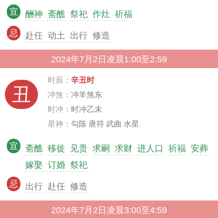
宜
酬神
斋醮
祭祀
作灶
祈福
忌
赴任
动土
出行
修造
2024年7月2日凌晨1:00至2:59
时辰：
辛丑时
丑
冲煞：
冲羊煞东
时冲：
时冲乙未
星神：
勾陈 唐符 武曲 水星
宜
斋醮
移徙
见贵
求嗣
求财
进人口
祈福
安葬
嫁娶
订婚
祭祀
忌
出行
赴任
修造
2024年7月2日凌晨3:00至4:59