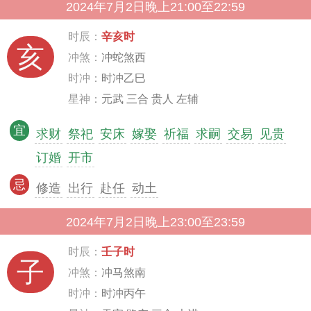
2024年7月2日晚上21:00至22:59
时辰：
辛亥时
亥
冲煞：
冲蛇煞西
时冲：
时冲乙巳
星神：
元武 三合 贵人 左辅
宜
求财
祭祀
安床
嫁娶
祈福
求嗣
交易
见贵
订婚
开市
忌
修造
出行
赴任
动土
2024年7月2日晚上23:00至23:59
时辰：
壬子时
子
冲煞：
冲马煞南
时冲：
时冲丙午