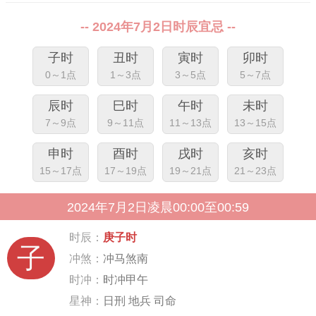
-- 2024年7月2日时辰宜忌 --
子时
丑时
寅时
卯时
0～1点
1～3点
3～5点
5～7点
辰时
巳时
午时
未时
7～9点
9～11点
11～13点
13～15点
申时
酉时
戌时
亥时
15～17点
17～19点
19～21点
21～23点
2024年7月2日凌晨00:00至00:59
时辰：
庚子时
子
冲煞：
冲马煞南
时冲：
时冲甲午
星神：
日刑 地兵 司命