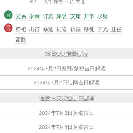
星神：
天牢 路空 三合 大进
宜
交易
求嗣
订婚
嫁娶
安床
开市
求财
忌
祭祀
出行
修造
词讼
祈福
移徙
开光
赴任
斋醮
本日黄道吉日解读
2024年7月2日祭拜/祭祀吉日解读
2024年7月2日结网吉日解读
往后15天黄道吉日查询
2024年7月3日黄道吉日
2024年7月4日黄道吉日