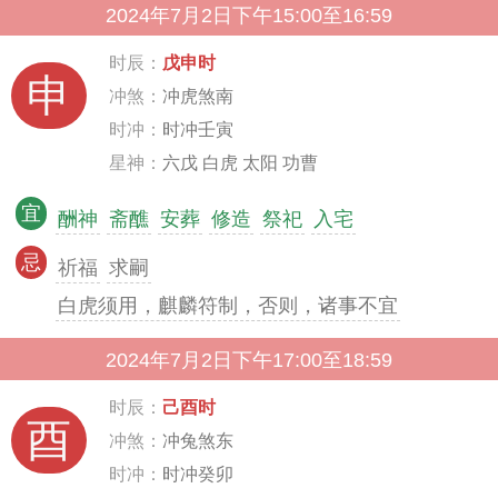
2024年7月2日下午15:00至16:59
时辰：
戊申时
申
冲煞：
冲虎煞南
时冲：
时冲壬寅
星神：
六戊 白虎 太阳 功曹
宜
酬神
斋醮
安葬
修造
祭祀
入宅
忌
祈福
求嗣
白虎须用，麒麟符制，否则，诸事不宜
2024年7月2日下午17:00至18:59
时辰：
己酉时
酉
冲煞：
冲兔煞东
时冲：
时冲癸卯