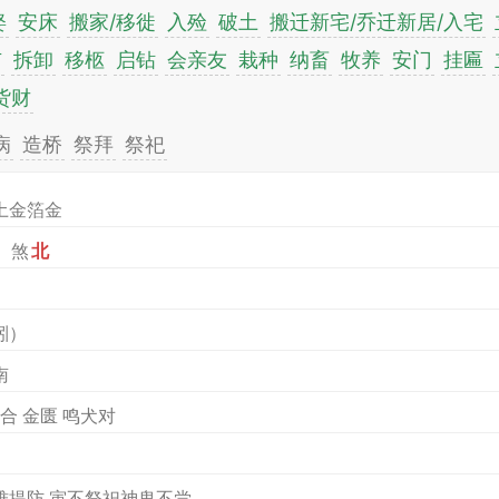
娶
安床
搬家/移徙
入殓
破土
搬迁新宅/乔迁新居/入宅
市
拆卸
移柩
启钻
会亲友
栽种
纳畜
牧养
安门
挂匾
货财
病
造桥
祭拜
祭祀
土金箔金
）煞
北
）
蚓）
南
五合 金匮 鸣犬对
难提防 寅不祭祀神鬼不尝