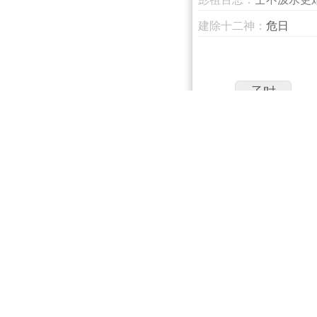
建除十二神：
危日
子时
0～1点
午时
11～13点
时辰：
庚
子
冲煞：
冲
时冲：
时
星神：
日建