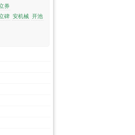
立券
立碑
安机械
开池