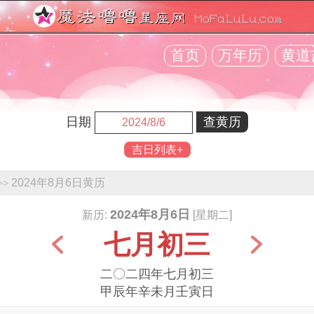
首页
万年历
黄道
日期
吉日列表+
2024年8月6日黄历
>>
2024年8月6日
新历:
[星期二]
七月初三
二〇二四年七月初三
甲辰年辛未月壬寅日