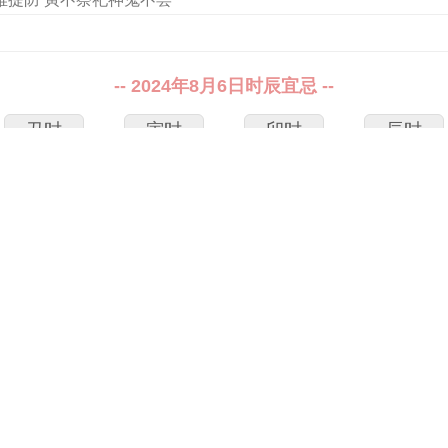
-- 2024年8月6日时辰宜忌 --
丑时
寅时
卯时
辰时
1～3点
3～5点
5～7点
7～9点
未时
申时
酉时
戌时
13～15点
15～17点
17～19点
19～21点
2024年8月6日凌晨00:00至00:59
子时
马煞南
冲庚午
 天兵 不遇 金匮