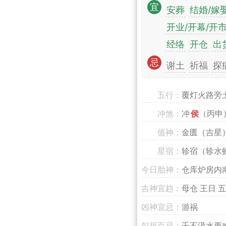
宜
安葬
结婚/嫁
开业/开幕/开
经络
开仓
出
忌
谢土
祈福
探
五行：
覆灯火路旁
冲煞：
冲
侯
（丙申
值神：
金匮（吉星
星宿：
轸宿（轸水
今日胎神：
仓库炉房内
吉神宜趋：
母仓 王日 
凶神宜忌：
游祸
彭祖百忌：
壬不汲水更