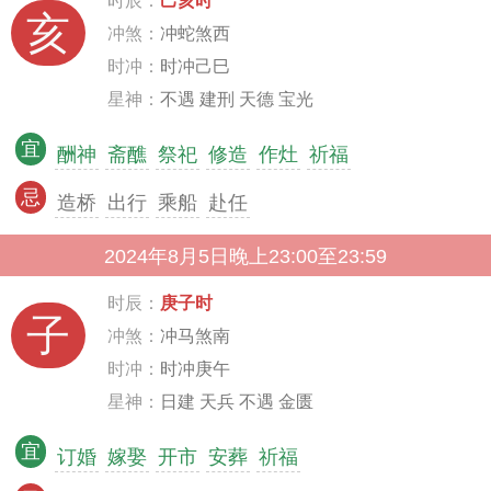
时辰：
己亥时
亥
冲煞：
冲蛇煞西
时冲：
时冲己巳
星神：
不遇 建刑 天德 宝光
宜
酬神
斋醮
祭祀
修造
作灶
祈福
忌
造桥
出行
乘船
赴任
2024年8月5日晚上23:00至23:59
时辰：
庚子时
子
冲煞：
冲马煞南
时冲：
时冲庚午
星神：
日建 天兵 不遇 金匮
宜
订婚
嫁娶
开市
安葬
祈福