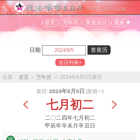
首页
万年历
黄道吉日
星座
日期
吉日列表+
位置：
首页
万年历
2024年8月5日黄历
>
>>
2024年8月5日
新历:
[星期一]
七月初二
二〇二四年七月初二
甲辰年辛未月辛丑日