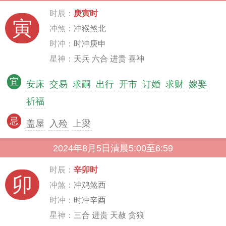
时辰：
庚寅时
寅
冲煞：
冲猴煞北
时冲：
时冲庚申
星神：
天兵 六合 进贵 喜神
宜
安床
交易
求嗣
出行
开市
订婚
求财
嫁娶
祈福
忌
盖屋
入殓
上梁
2024年8月5日清晨5:00至6:59
时辰：
辛卯时
卯
冲煞：
冲鸡煞西
时冲：
时冲辛酉
星神：
三合 进贵 天赦 贪狼