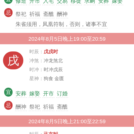
修造
开市
入宅
交易
移徙
求嗣
安葬
嫁娶
忌
祭祀
祈福
斋醮
酬神
朱雀须用，凤凰符制，否则，诸事不宜
2024年8月5日晚上19:00至20:59
时辰：
戊戌时
戌
冲煞：
冲龙煞北
时冲：
时冲戊辰
星神：
狗食 金匮
宜
安葬
嫁娶
开市
订婚
忌
酬神
祭祀
祈福
斋醮
2024年8月5日晚上21:00至22:59