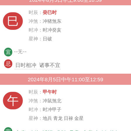
2024年8月5日早上9:00至10:59
时辰：
癸巳时
巳
冲煞：
冲猪煞东
时冲：
时冲癸亥
星神：
日破
--无--
宜
忌
日时相冲
诸事不宜
2024年8月5日中午11:00至12:59
时辰：
甲午时
午
冲煞：
冲鼠煞北
时冲：
时冲甲子
星神：
地兵 青龙 日禄 金星