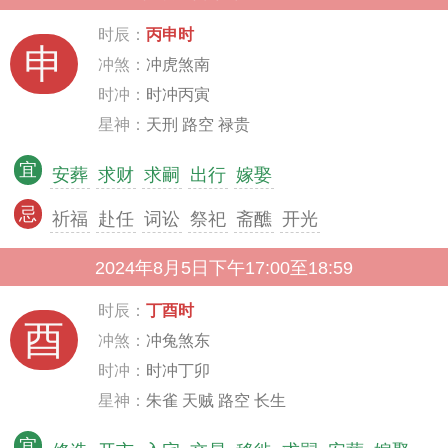
时辰：
丙申时
申
冲煞：
冲虎煞南
时冲：
时冲丙寅
星神：
天刑 路空 禄贵
宜
安葬
求财
求嗣
出行
嫁娶
忌
祈福
赴任
词讼
祭祀
斋醮
开光
2024年8月5日下午17:00至18:59
时辰：
丁酉时
酉
冲煞：
冲兔煞东
时冲：
时冲丁卯
星神：
朱雀 天贼 路空 长生
宜