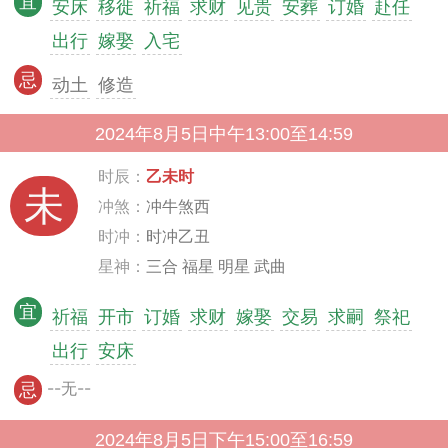
宜
安床
移徙
祈福
求财
见贵
安葬
订婚
赴任
出行
嫁娶
入宅
忌
动土
修造
2024年8月5日中午13:00至14:59
时辰：
乙未时
未
冲煞：
冲牛煞西
时冲：
时冲乙丑
星神：
三合 福星 明星 武曲
宜
祈福
开市
订婚
求财
嫁娶
交易
求嗣
祭祀
出行
安床
--无--
忌
2024年8月5日下午15:00至16:59