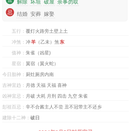
宜
解除
坏垣
破屋
余事勿取
忌
结婚
安葬
嫁娶
五行：
覆灯火路旁土壁上土
冲煞：
冲
羊
（乙未）煞
东
值神：
朱雀（凶星)
星宿：
翼宿（翼火蛇）
今日胎神：
厨灶厕房内南
吉神宜趋：
月德 天福 天福 喜神
凶神宜忌：
月破 大耗 月刑 四击 九空 朱雀
彭祖百忌：
辛不合酱主人不尝 丑不冠带主不还乡
建除十二神：
破日