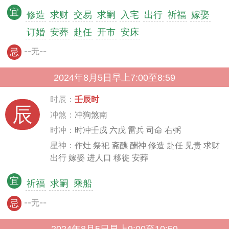
宜
修造
求财
交易
求嗣
入宅
出行
祈福
嫁娶
订婚
安葬
赴任
开市
安床
--无--
忌
2024年8月5日早上7:00至8:59
时辰：
壬辰时
辰
冲煞：
冲狗煞南
时冲：
时冲壬戍 六戊 雷兵 司命 右弼
星神：
作灶 祭祀 斋醮 酬神 修造 赴任 见贵 求财
出行 嫁娶 进人口 移徙 安葬
宜
祈福
求嗣
乘船
--无--
忌