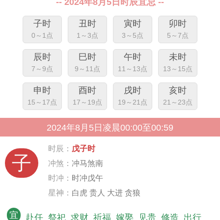
-- 2024年8月5日时辰宜忌 --
子时
丑时
寅时
卯时
0～1点
1～3点
3～5点
5～7点
辰时
巳时
午时
未时
7～9点
9～11点
11～13点
13～15点
申时
酉时
戌时
亥时
15～17点
17～19点
19～21点
21～23点
2024年8月5日凌晨00:00至00:59
时辰：
戊子时
子
冲煞：
冲马煞南
时冲：
时冲戊午
星神：
白虎 贵人 大进 贪狼
宜
赴任
祭祀
求财
祈福
嫁娶
见贵
修造
出行