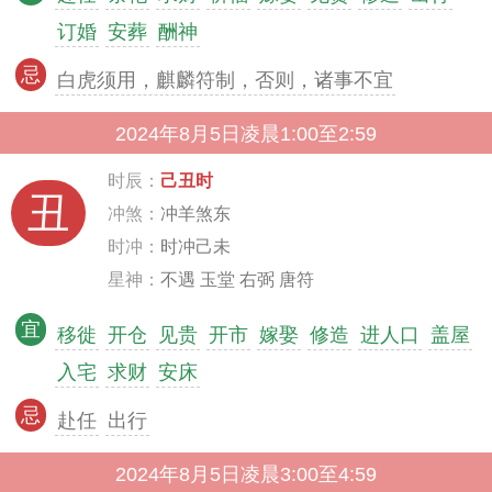
订婚
安葬
酬神
忌
白虎须用，麒麟符制，否则，诸事不宜
2024年8月5日凌晨1:00至2:59
时辰：
己丑时
丑
冲煞：
冲羊煞东
时冲：
时冲己未
星神：
不遇 玉堂 右弼 唐符
宜
移徙
开仓
见贵
开市
嫁娶
修造
进人口
盖屋
入宅
求财
安床
忌
赴任
出行
2024年8月5日凌晨3:00至4:59