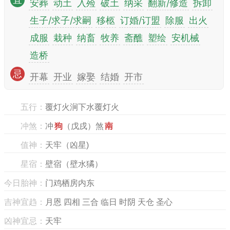
宜
安葬
动土
入殓
破土
纳采
翻新/修造
拆卸
生子/求子/求嗣
移柩
订婚/订盟
除服
出火
成服
栽种
纳畜
牧养
斋醮
塑绘
安机械
造桥
忌
开幕
开业
嫁娶
结婚
开市
五行：
覆灯火涧下水覆灯火
冲煞：
冲
狗
（戊戌）煞
南
值神：
天牢（凶星)
星宿：
壁宿（壁水獝）
今日胎神：
门鸡栖房内东
吉神宜趋：
月恩 四相 三合 临日 时阴 天仓 圣心
凶神宜忌：
天牢