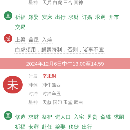
星神：
天兵 白虎 三合 喜神
宜
祈福
嫁娶
安床
出行
求财
订婚
求嗣
开市
交易
忌
上梁
盖屋
入殓
白虎须用，麒麟符制，否则，诸事不宜
2024年12月6日中午13:00至14:59
时辰：
辛未时
未
冲煞：
冲牛煞西
时冲：
时冲辛丑
星神：
天赦 国印 玉堂 武曲
宜
修造
求财
祭祀
进人口
入宅
见贵
斋醮
求嗣
祈福
安葬
赴任
嫁娶
移徙
出行