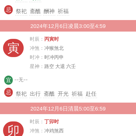
忌
祭祀
斋醮
酬神
祈福
2024年12月6日凌晨3:00至4:59
时辰：
丙寅时
寅
冲煞：
冲猴煞北
时冲：
时冲丙申
星神：
路空 大退 六壬
--无--
宜
忌
祭祀
出行
斋醮
开光
祈福
赴任
2024年12月6日清晨5:00至6:59
时辰：
丁卯时
卯
冲煞：
冲鸡煞西