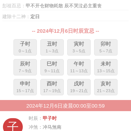
彭祖百忌：
甲不开仓财物耗散 辰不哭泣必主重丧
建除十二神：
定日
-- 2024年12月6日时辰宜忌 --
子时
丑时
寅时
卯时
0～1点
1～3点
3～5点
5～7点
辰时
巳时
午时
未时
7～9点
9～11点
11～13点
13～15点
申时
酉时
戌时
亥时
15～17点
17～19点
19～21点
21～23点
2024年12月6日凌晨00:00至00:59
时辰：
甲子时
子
冲煞：
冲马煞南