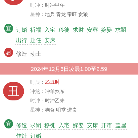
时冲：
时冲甲午
星神：
地兵 青龙 帝旺 贪狼
宜
订婚
祈福
入宅
移徙
求财
安葬
嫁娶
求嗣
出行
赴任
安床
忌
修造
动土
2024年12月6日凌晨1:00至2:59
时辰：
乙丑时
丑
冲煞：
冲羊煞东
时冲：
时冲乙未
星神：
狗食 明堂 进贵
宜
修造
求嗣
移徙
入宅
嫁娶
安床
开市
盖屋
作灶
订婚