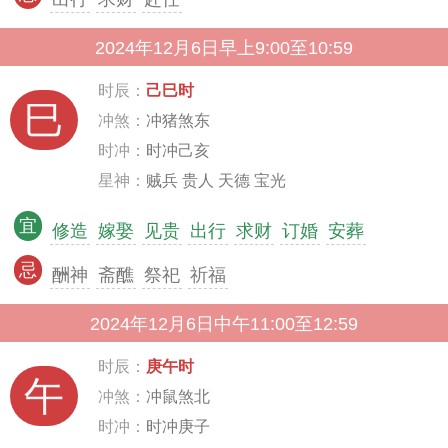
2024年12月6日早上9:00至10:59
时辰：
己巳时
巳
冲煞：
冲猪煞东
时冲：
时冲己亥
星神：
贼兵 贵人 天德 宝光
宜
修造
嫁娶
见贵
出行
求财
订婚
安葬
忌
酬神
斋醮
祭祀
祈福
2024年12月6日中午11:00至12:59
时辰：
庚午时
午
冲煞：
冲鼠煞北
时冲：
时冲庚子