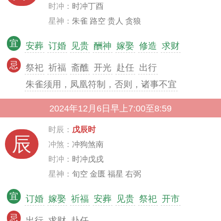
时冲：
时冲丁酉
星神：
朱雀 路空 贵人 贪狼
宜
安葬
订婚
见贵
酬神
嫁娶
修造
求财
忌
祭祀
祈福
斋醮
开光
赴任
出行
朱雀须用，凤凰符制，否则，诸事不宜
2024年12月6日早上7:00至8:59
时辰：
戊辰时
辰
冲煞：
冲狗煞南
时冲：
时冲戊戌
星神：
旬空 金匮 福星 右弼
宜
订婚
嫁娶
祈福
安葬
见贵
祭祀
开市
忌
出行
求财
赴任