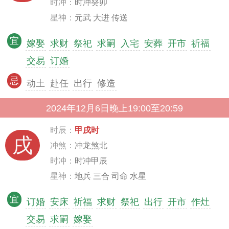
时冲：
时冲癸卯
星神：
元武 大进 传送
宜
嫁娶
求财
祭祀
求嗣
入宅
安葬
开市
祈福
交易
订婚
忌
动土
赴任
出行
修造
2024年12月6日晚上19:00至20:59
时辰：
甲戌时
戌
冲煞：
冲龙煞北
时冲：
时冲甲辰
星神：
地兵 三合 司命 水星
宜
订婚
安床
祈福
求财
祭祀
出行
开市
作灶
交易
求嗣
嫁娶