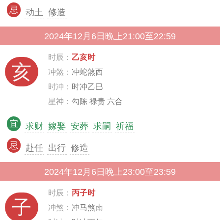
忌
动土
修造
2024年12月6日晚上21:00至22:59
时辰：
乙亥时
亥
冲煞：
冲蛇煞西
时冲：
时冲乙巳
星神：
勾陈 禄贵 六合
宜
求财
嫁娶
安葬
求嗣
祈福
忌
赴任
出行
修造
2024年12月6日晚上23:00至23:59
时辰：
丙子时
子
冲煞：
冲马煞南