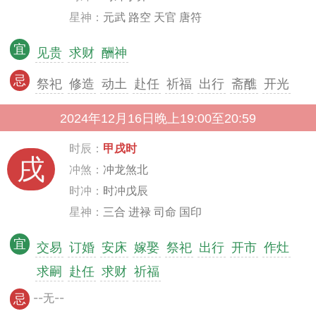
星神：
元武 路空 天官 唐符
宜
见贵
求财
酬神
忌
祭祀
修造
动土
赴任
祈福
出行
斋醮
开光
2024年12月16日晚上19:00至20:59
时辰：
甲戌时
戌
冲煞：
冲龙煞北
时冲：
时冲戊辰
星神：
三合 进禄 司命 国印
宜
交易
订婚
安床
嫁娶
祭祀
出行
开市
作灶
求嗣
赴任
求财
祈福
--无--
忌