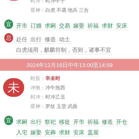
时冲：
时冲甲子
星神：
白虎 不遇 地兵 三合
宜
开市
订婚
求嗣
交易
嫁娶
祈福
求财
安床
忌
赴任
出行
修造
动土
白虎须用，麒麟符制，否则，诸事不宜
2024年12月16日中午13:00至14:59
时辰：
辛未时
未
冲煞：
冲牛煞西
时冲：
时冲乙丑
星神：
罗纹 玉堂 武曲
宜
求嗣
出行
祭祀
移徙
开市
祈福
修造
开仓
入宅
嫁娶
安葬
求财
安床
盖屋