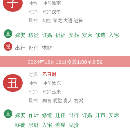
子
冲煞：
冲马煞南
时冲：
时冲戊午
星神：
旬空 青龙 大进 进禄
宜
嫁娶
移徙
订婚
祈福
安葬
安床
修造
入宅
忌
出行
赴任
求财
2024年12月16日凌晨1:00至2:59
时辰：
乙丑时
丑
冲煞：
冲羊煞东
时冲：
时冲己未
星神：
狗食 明堂 贵人 右弼
宜
嫁娶
作灶
修造
赴任
出行
订婚
开市
安床
移徙
求财
入宅
盖屋
见贵