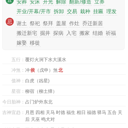
宜
安葬
安床
开光
解除
翻新/修造
立券
开业/开幕/开市
拆卸
交易
栽种
挂匾
理发
忌
谢土
祭祀
祭拜
盖屋
作灶
乔迁新居
搬迁新宅
掘井
探病
入宅
搬家
结婚
祈福
嫁娶
移徙
五行：
覆灯火涧下水大溪水
冲煞：
冲
侯
（戊申）煞
北
值神：
白虎（凶星)
星宿：
柳宿（柳土獐）
今日胎神：
占门炉外东北
吉神宜趋：
月恩 四相 天马 时德 福生 相日 福德 驿马 五合 天
后 天巫 鸣犬对