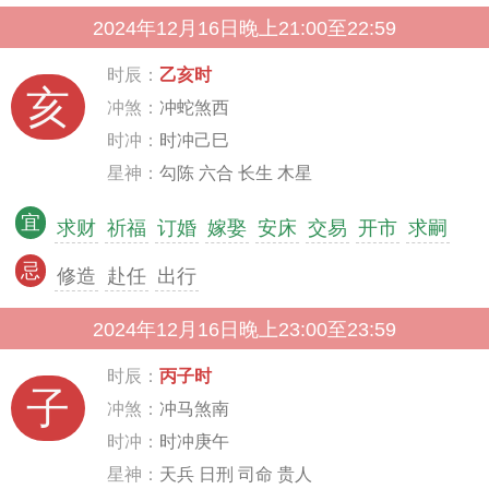
2024年12月16日晚上21:00至22:59
时辰：
乙亥时
亥
冲煞：
冲蛇煞西
时冲：
时冲己巳
星神：
勾陈 六合 长生 木星
宜
求财
祈福
订婚
嫁娶
安床
交易
开市
求嗣
忌
修造
赴任
出行
2024年12月16日晚上23:00至23:59
时辰：
丙子时
子
冲煞：
冲马煞南
时冲：
时冲庚午
星神：
天兵 日刑 司命 贵人