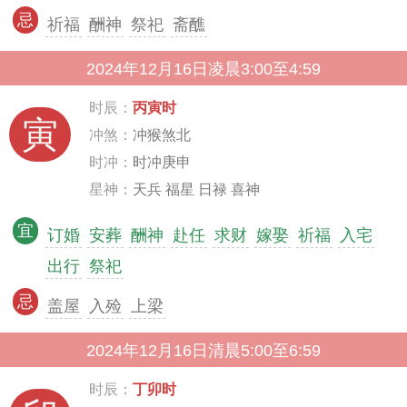
忌
祈福
酬神
祭祀
斋醮
2024年12月16日凌晨3:00至4:59
时辰：
丙寅时
寅
冲煞：
冲猴煞北
时冲：
时冲庚申
星神：
天兵 福星 日禄 喜神
宜
订婚
安葬
酬神
赴任
求财
嫁娶
祈福
入宅
出行
祭祀
忌
盖屋
入殓
上梁
2024年12月16日清晨5:00至6:59
时辰：
丁卯时