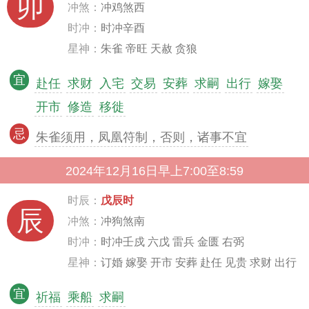
卯
冲煞：
冲鸡煞西
时冲：
时冲辛酉
星神：
朱雀 帝旺 天赦 贪狼
宜
赴任
求财
入宅
交易
安葬
求嗣
出行
嫁娶
开市
修造
移徙
忌
朱雀须用，凤凰符制，否则，诸事不宜
2024年12月16日早上7:00至8:59
时辰：
戊辰时
辰
冲煞：
冲狗煞南
时冲：
时冲壬戍 六戊 雷兵 金匮 右弼
星神：
订婚 嫁娶 开市 安葬 赴任 见贵 求财 出行
宜
祈福
乘船
求嗣