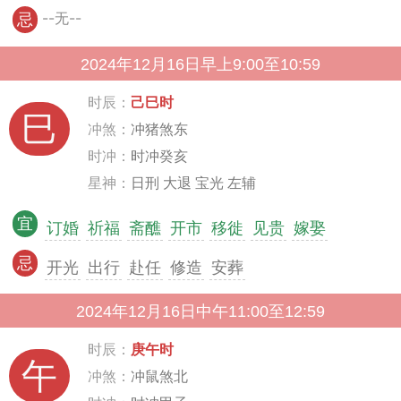
--无--
忌
2024年12月16日早上9:00至10:59
时辰：
己巳时
巳
冲煞：
冲猪煞东
时冲：
时冲癸亥
星神：
日刑 大退 宝光 左辅
宜
订婚
祈福
斋醮
开市
移徙
见贵
嫁娶
忌
开光
出行
赴任
修造
安葬
2024年12月16日中午11:00至12:59
时辰：
庚午时
午
冲煞：
冲鼠煞北