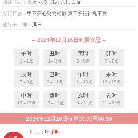
凶神宜忌：
五虚 八专 归忌 八风 白虎
彭祖百忌：
甲不开仓财物耗散 寅不祭祀神鬼不尝
建除十二神：
满日
-- 2024年12月16日时辰宜忌 --
子时
丑时
寅时
卯时
0～1点
1～3点
3～5点
5～7点
辰时
巳时
午时
未时
7～9点
9～11点
11～13点
13～15点
申时
酉时
戌时
亥时
15～17点
17～19点
19～21点
21～23点
2024年12月16日凌晨00:00至00:59
时辰：
甲子时