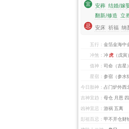
宜
安葬
结婚/嫁
翻新/修造
立
忌
安床
祈福
纳
五行：
金箔金海中
冲煞：
冲
虎
（戊寅
值神：
司命（吉星
星宿：
参宿（参水
今日胎神：
占门炉外西
吉神宜趋：
母仓 月恩 四
凶神宜忌：
游祸 五离
彭祖百忌：
甲不开仓财