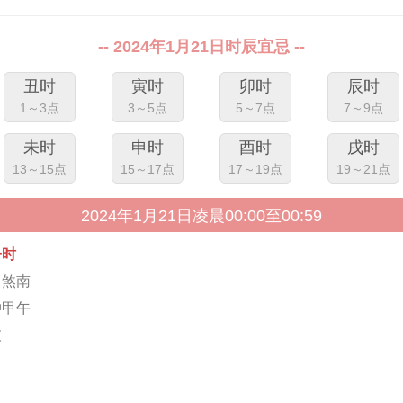
-- 2024年1月21日时辰宜忌 --
丑时
寅时
卯时
辰时
1～3点
3～5点
5～7点
7～9点
未时
申时
酉时
戌时
13～15点
15～17点
17～19点
19～21点
2024年1月21日凌晨00:00至00:59
子时
马煞南
冲甲午
破