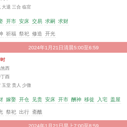
 大退 三合 临官
娶
开市
安床
交易
求嗣
求财
神
祈福
祭祀
修造
开光
2024年1月21日清晨5:00至6:59
卯时
鸡煞西
冲丁酉
 玉堂 贵人 少微
财
嫁娶
开仓
见贵
安床
开市
酬神
移徙
入宅
盖屋
光
祭祀
出行
斋醮
2024年1月21日早上7:00至8:59