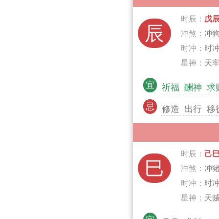
时辰：
戊
辰
冲煞：
冲
时冲：
时
星神：
天牢
宜
祈福
酬神
求
忌
修造
出行
移
时辰：
己
巳
冲煞：
冲
时冲：
时
星神：
天贼