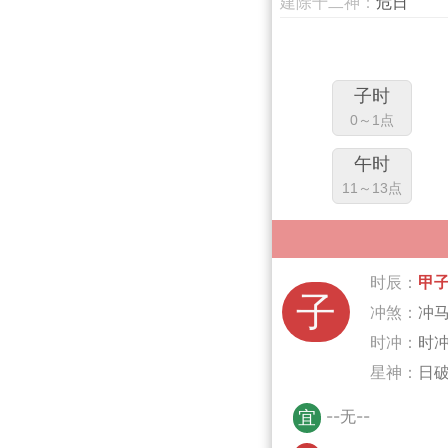
建除十二神：
危日
子时
0～1点
午时
11～13点
时辰：
甲
子
冲煞：
冲
时冲：
时
星神：
日
--无--
宜