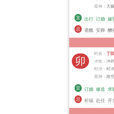
星神：
天贼
宜
出行
订婚
嫁
忌
斋醮
安葬
酬
时辰：
丁
卯
冲煞：
冲
时冲：
时
星神：
路空
宜
订婚
修造
求
忌
祈福
赴任
开