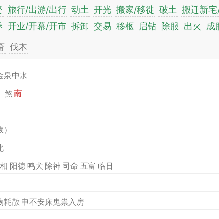
娶
旅行/出游/出行
动土
开光
搬家/移徙
破土
搬迁新宅
券
开业/开幕/开市
拆卸
交易
移柩
启钻
除服
出火
成
畜
伐木
金泉中水
）煞
南
）
猿）
北
相 阳德 鸣犬 除神 司命 五富 临日
物耗散 申不安床鬼祟入房