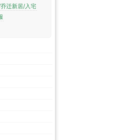
/乔迁新居/入宅
服