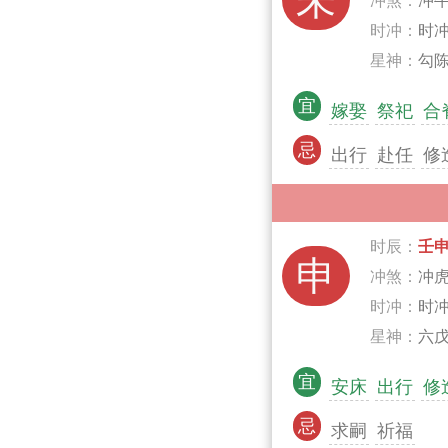
未
冲煞：
冲
时冲：
时
星神：
勾陈
宜
嫁娶
祭祀
合
忌
出行
赴任
修
时辰：
壬
申
冲煞：
冲
时冲：
时
星神：
六戊
宜
安床
出行
修
忌
求嗣
祈福