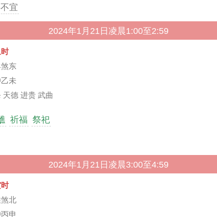
事不宜
2024年1月21日凌晨1:00至2:59
丑时
羊煞东
冲乙未
 天德 进贵 武曲
醮
祈福
祭祀
2024年1月21日凌晨3:00至4:59
寅时
猴煞北
冲丙申