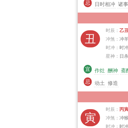
忌
日时相冲
诸
时辰：
乙
丑
冲煞：
冲
时冲：
时
星神：
日杀
宜
作灶
酬神
斋
忌
动土
修造
时辰：
丙
寅
冲煞：
冲
时冲：
时