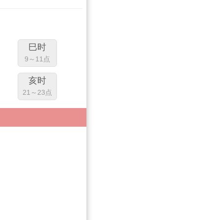
巳时
9～11点
亥时
21～23点