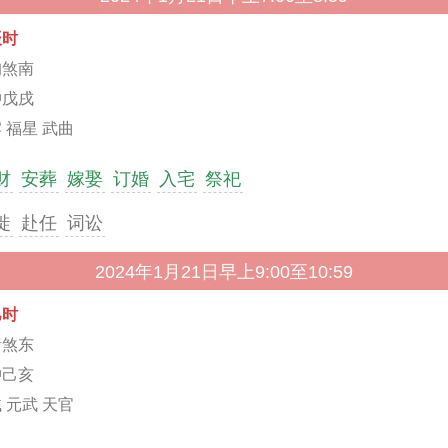
辰时
狗煞南
冲戊戌
 福星 武曲
财
安葬
嫁娶
订婚
入宅
祭祀
徙
赴任
词讼
2024年1月21日早上9:00至10:59
巳时
猪煞东
冲己亥
 元武 天官