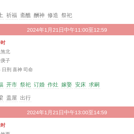
土
祈福
斋醮
酬神
修造
祭祀
2024年1月21日中午11:00至12:59
午时
鼠煞北
冲庚子
 日刑 喜神 司命
福
开市
祭祀
订婚
作灶
嫁娶
安床
求嗣
梁
盖屋
出行
2024年1月21日中午13:00至14:59
未时