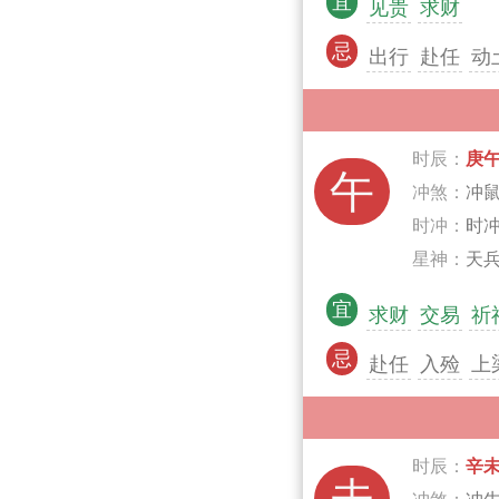
宜
见贵
求财
忌
出行
赴任
动
时辰：
庚
午
冲煞：
冲
时冲：
时
星神：
天兵
宜
求财
交易
祈
忌
赴任
入殓
上
时辰：
辛