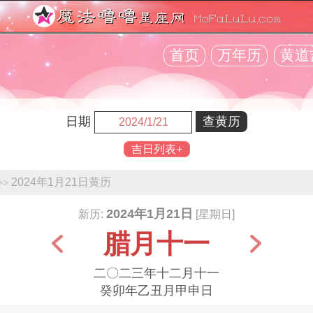
首页
万年历
黄道
日期
吉日列表+
2024年1月21日黄历
>>
2024年1月21日
新历:
[星期日]
腊月十一
二〇二三年十二月十一
癸卯年乙丑月甲申日