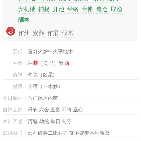
安机械
捕捉
开池
经络
合帐
造仓
取渔
酬神
忌
作灶
安葬
作梁
伐木
五行：
覆灯火炉中火平地木
冲煞：
冲
蛇
（癸巳）煞
西
值神：
勾陈（凶星)
星宿：
斗宿（斗木獬）
今日胎神：
占门床房内南
吉神宜趋：
母仓 六合 五富 不将 圣心
凶神宜忌：
河魁 劫煞 重日 勾陈
彭祖百忌：
己不破券二比并亡 亥不嫁娶不利新郎