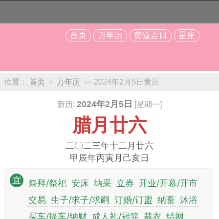
首页
万年历
黄道吉日
星座
位置：
首页
万年历
2024年2月5日黄历
>
>>
2024年2月5日
新历:
[星期一]
腊月廿六
二〇二三年十二月廿六
甲辰年丙寅月己亥日
宜
祭拜/祭祀
安床
纳采
立券
开业/开幕/开市
交易
生子/求子/求嗣
订婚/订盟
纳畜
沐浴
买车/提车/纳财
成人礼/冠笄
裁衣
结网