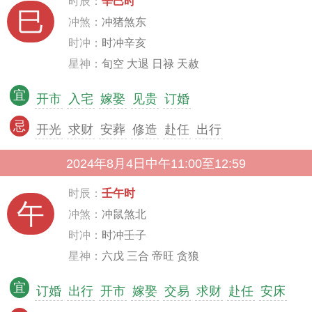
时辰：
辛巳时
巳
冲煞：
冲猪煞东
时冲：
时冲辛亥
星神：
旬空 大退 日禄 天赦
宜
开市
入宅
嫁娶
见贵
订婚
忌
开光
求财
安葬
修造
赴任
出行
2024年8月4日中午11:00至12:59
时辰：
壬午时
午
冲煞：
冲鼠煞北
时冲：
时冲壬子
星神：
六戊 三合 帝旺 贪狼
宜
订婚
出行
开市
嫁娶
交易
求财
赴任
安床