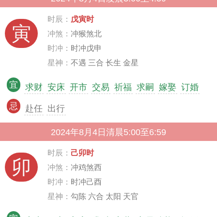
时辰：
戊寅时
寅
冲煞：
冲猴煞北
时冲：
时冲戊申
星神：
不遇 三合 长生 金星
宜
求财
安床
开市
交易
祈福
求嗣
嫁娶
订婚
忌
赴任
出行
2024年8月4日清晨5:00至6:59
时辰：
己卯时
卯
冲煞：
冲鸡煞西
时冲：
时冲己酉
星神：
勾陈 六合 太阳 天官