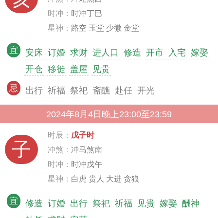
时冲：
时冲丁巳
星神：
路空 玉堂 少微 金堂
宜
安床
订婚
求财
进人口
修造
开市
入宅
嫁娶
开仓
移徙
盖屋
见贵
忌
出行
祈福
祭祀
斋醮
赴任
开光
2024年8月4日晚上23:00至23:59
时辰：
戊子时
子
冲煞：
冲马煞南
时冲：
时冲戊午
星神：
白虎 贵人 大进 贪狼
宜
修造
订婚
出行
祭祀
祈福
见贵
嫁娶
酬神