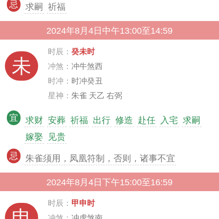
忌
求嗣
祈福
2024年8月4日中午13:00至14:59
时辰：
癸未时
未
冲煞：
冲牛煞西
时冲：
时冲癸丑
星神：
朱雀 天乙 右弼
宜
求财
安葬
祈福
出行
修造
赴任
入宅
求嗣
嫁娶
见贵
忌
朱雀须用，凤凰符制，否则，诸事不宜
2024年8月4日下午15:00至16:59
时辰：
甲申时
申
冲煞：
冲虎煞南