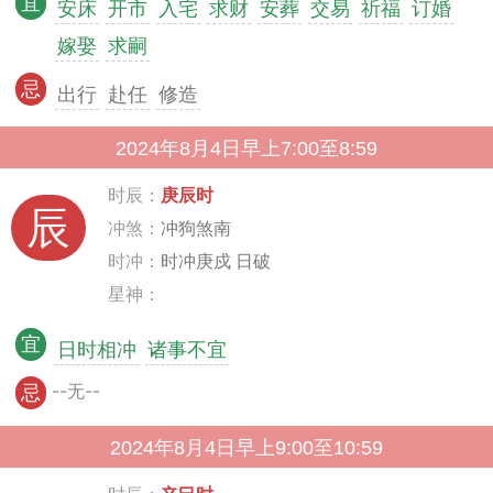
宜
安床
开市
入宅
求财
安葬
交易
祈福
订婚
嫁娶
求嗣
忌
出行
赴任
修造
2024年8月4日早上7:00至8:59
时辰：
庚辰时
辰
冲煞：
冲狗煞南
时冲：
时冲庚戍 日破
星神：
宜
日时相冲
诸事不宜
--无--
忌
2024年8月4日早上9:00至10:59