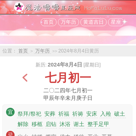
首页
万年历
黄道吉日
星座
位置：
首页
万年历
2024年8月4日黄历
>
>>
2024年8月4日
新历:
[星期日]
七月初一
二〇二四年七月初一
甲辰年辛未月庚子日
宜
祭拜/祭祀
安葬
祈福
祈祷
安床
入殓
破土
解除
移柩
启钻
沐浴
谢土
整手足甲
忌