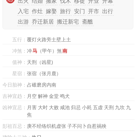
出火
结婚
搬家
伐木
移徙
开业
开幕
入宅
作灶
嫁娶
旅行
安门
开市
出行
出游
乔迁新居
搬迁新宅
斋醮
五行：
覆灯火路旁土壁上土
冲煞：
冲
马
（甲午）煞
南
值神：
天刑（凶星)
星宿：
张宿（张月鹿）
今日胎神：
占碓磨房内南
吉神宜趋：
月空 解神 金堂 鸣犬
凶神宜忌：
月害 大时 大败 咸池 归忌 小耗 五虚 天刑 九坎 九
焦
彭祖百忌：
庚不经络织机虚张 子不问卜自惹祸殃