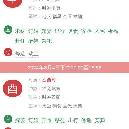
时冲：
时冲甲寅
星神：
地兵 福星 金匮 左辅
宜
求财
订婚
嫁娶
出行
见贵
安葬
入宅
祈福
赴任
酬神
祭祀
忌
修造
动土
2024年8月4日下午17:00至18:59
时辰：
乙酉时
酉
冲煞：
冲兔煞东
时冲：
时冲乙卯
星神：
天贼 狗食 宝光 天德
宜
嫁娶
订婚
开市
移徙
出行
修造
安葬