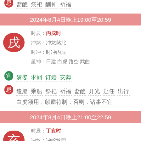
忌
斋醮
祭祀
酬神
祈福
2024年8月4日晚上19:00至20:59
时辰：
丙戌时
戌
冲煞：
冲龙煞北
时冲：
时冲丙辰
星神：
日建 白虎 路空 武曲
宜
嫁娶
求嗣
订婚
安葬
忌
造船
乘船
祭祀
祈福
斋醮
开光
赴任
出行
白虎须用，麒麟符制，否则，诸事不宜
2024年8月4日晚上21:00至22:59
时辰：
丁亥时
亥
冲煞：
冲蛇煞西