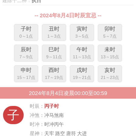
建除十二神：
执日
-- 2024年8月4日时辰宜忌 --
子时
丑时
寅时
卯时
0～1点
1～3点
3～5点
5～7点
辰时
巳时
午时
未时
7～9点
9～11点
11～13点
13～15点
申时
酉时
戌时
亥时
15～17点
17～19点
19～21点
21～23点
2024年8月4日凌晨00:00至00:59
时辰：
丙子时
子
冲煞：
冲马煞南
时冲：
时冲丙午
星神：
天牢 路空 唐符 大进