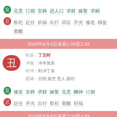
宜
见贵
订婚
安葬
进人口
求财
嫁娶
求嗣
忌
祭祀
赴任
祈福
出行
词讼
开光
修造
移徙
斋醮
2024年8月4日凌晨1:00至2:59
时辰：
丁丑时
丑
冲煞：
冲羊煞东
时冲：
时冲丁未
星神：
日刑 路空 贵人 国印
宜
修造
安葬
求财
嫁娶
见贵
酬神
订婚
忌
赴任
开光
出行
祭祀
斋醮
祈福
2024年8月4日凌晨3:00至4:59