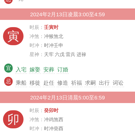
2024年2月13日凌晨3:00至4:59
时辰：
壬寅时
寅
冲煞：
冲猴煞北
时冲：
时冲壬申
星神：
天牢 六戊 雷兵 进禄
宜
入宅
嫁娶
安葬
订婚
忌
乘船
移徙
赴任
修造
祈福
求嗣
出行
词讼
2024年2月13日清晨5:00至6:59
时辰：
癸卯时
卯
冲煞：
冲鸡煞西
时冲：
时冲癸酉