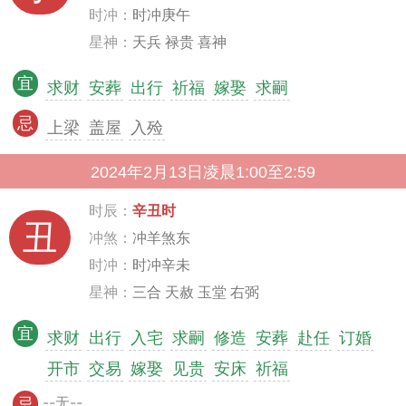
时冲：
时冲庚午
星神：
天兵 禄贵 喜神
宜
求财
安葬
出行
祈福
嫁娶
求嗣
忌
上梁
盖屋
入殓
2024年2月13日凌晨1:00至2:59
时辰：
辛丑时
丑
冲煞：
冲羊煞东
时冲：
时冲辛未
星神：
三合 天赦 玉堂 右弼
宜
求财
出行
入宅
求嗣
修造
安葬
赴任
订婚
开市
交易
嫁娶
见贵
安床
祈福
--无--
忌