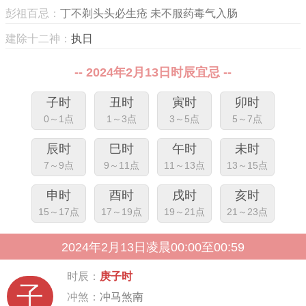
彭祖百忌：
丁不剃头头必生疮 未不服药毒气入肠
建除十二神：
执日
-- 2024年2月13日时辰宜忌 --
子时
丑时
寅时
卯时
0～1点
1～3点
3～5点
5～7点
辰时
巳时
午时
未时
7～9点
9～11点
11～13点
13～15点
申时
酉时
戌时
亥时
15～17点
17～19点
19～21点
21～23点
2024年2月13日凌晨00:00至00:59
时辰：
庚子时
子
冲煞：
冲马煞南