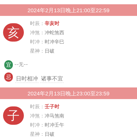
2024年2月13日晚上21:00至22:59
时辰：
辛亥时
亥
冲煞：
冲蛇煞西
时冲：
时冲辛巳
星神：
日破
--无--
宜
忌
日时相冲
诸事不宜
2024年2月13日晚上23:00至23:59
时辰：
壬子时
子
冲煞：
冲马煞南
时冲：
时冲壬午
星神：
日破