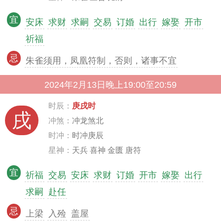
宜
安床
求财
求嗣
交易
订婚
出行
嫁娶
开市
祈福
忌
朱雀须用，凤凰符制，否则，诸事不宜
2024年2月13日晚上19:00至20:59
时辰：
庚戌时
戌
冲煞：
冲龙煞北
时冲：
时冲庚辰
星神：
天兵 喜神 金匮 唐符
宜
祈福
交易
安床
求财
订婚
开市
嫁娶
出行
求嗣
赴任
忌
上梁
入殓
盖屋