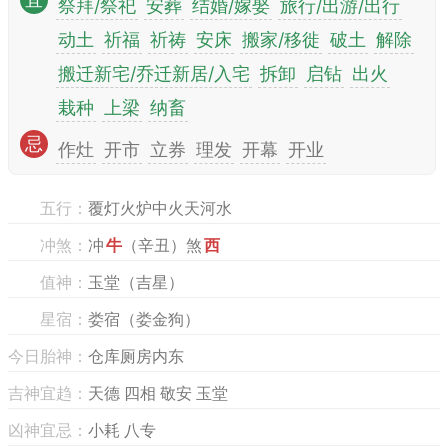
宜
祭拜/祭祀
安葬
结婚/嫁娶
旅行/出游/出行
动土
祈福
祈祷
安床
搬家/移徙
破土
解除
搬迁新宅/乔迁新居/入宅
拆卸
启钻
出火
栽种
上梁
纳畜
忌
作灶
开市
立券
理发
开幕
开业
五行：
覆灯火炉中火天河水
冲煞：
冲
牛
（辛丑）煞
西
值神：
玉堂（吉星）
星宿：
娄宿（娄金狗）
今日胎神：
仓库厕房内东
吉神宜趋：
天德 四相 敬安 玉堂
凶神宜忌：
小耗 八专