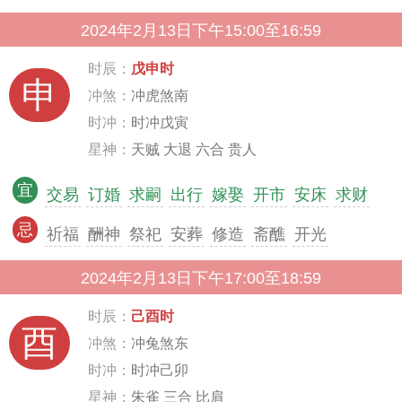
2024年2月13日下午15:00至16:59
时辰：
戊申时
申
冲煞：
冲虎煞南
时冲：
时冲戊寅
星神：
天贼 大退 六合 贵人
宜
交易
订婚
求嗣
出行
嫁娶
开市
安床
求财
忌
祈福
酬神
祭祀
安葬
修造
斋醮
开光
2024年2月13日下午17:00至18:59
时辰：
己酉时
酉
冲煞：
冲兔煞东
时冲：
时冲己卯
星神：
朱雀 三合 比肩