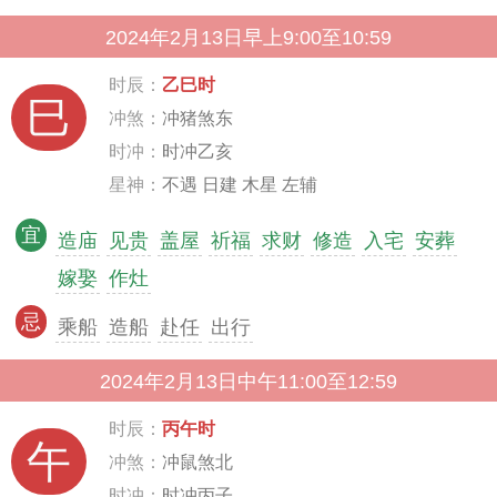
2024年2月13日早上9:00至10:59
时辰：
乙巳时
巳
冲煞：
冲猪煞东
时冲：
时冲乙亥
星神：
不遇 日建 木星 左辅
宜
造庙
见贵
盖屋
祈福
求财
修造
入宅
安葬
嫁娶
作灶
忌
乘船
造船
赴任
出行
2024年2月13日中午11:00至12:59
时辰：
丙午时
午
冲煞：
冲鼠煞北
时冲：
时冲丙子