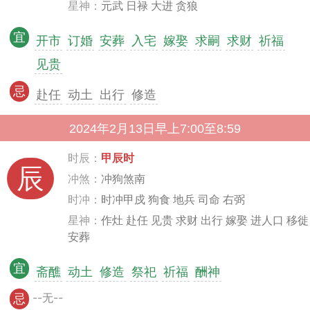
星神：
元武 日禄 大进 贪狼
宜
开市
订婚
安葬
入宅
嫁娶
求嗣
求财
祈福
见贵
忌
赴任
动土
出行
修造
2024年2月13日早上7:00至8:59
时辰：
甲辰时
辰
冲煞：
冲狗煞南
时冲：
时冲甲戍 狗食 地兵 司命 右弼
星神：
作灶 赴任 见贵 求财 出行 嫁娶 进人口 移徙
安葬
宜
斋醮
动土
修造
祭祀
祈福
酬神
--无--
忌