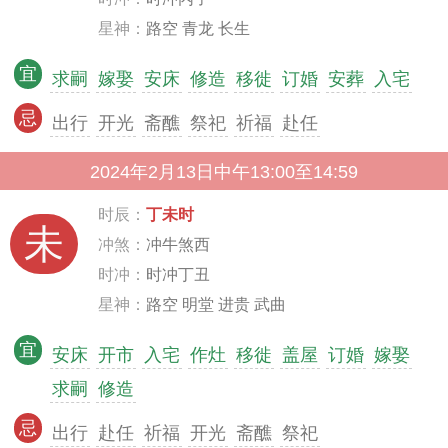
星神：
路空 青龙 长生
宜
求嗣
嫁娶
安床
修造
移徙
订婚
安葬
入宅
忌
出行
开光
斋醮
祭祀
祈福
赴任
2024年2月13日中午13:00至14:59
时辰：
丁未时
未
冲煞：
冲牛煞西
时冲：
时冲丁丑
星神：
路空 明堂 进贵 武曲
宜
安床
开市
入宅
作灶
移徙
盖屋
订婚
嫁娶
求嗣
修造
忌
出行
赴任
祈福
开光
斋醮
祭祀