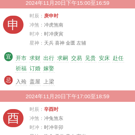
2024年11月20日下午15:00至16:59
时辰：
庚申时
申
冲煞：
冲虎煞南
时冲：
时冲庚寅
星神：
天兵 喜神 金匮 左辅
宜
开市
求财
出行
求嗣
交易
见贵
安床
赴任
祈福
订婚
嫁娶
忌
入殓
盖屋
上梁
2024年11月20日下午17:00至18:59
时辰：
辛酉时
酉
冲煞：
冲兔煞东
时冲：
时冲辛卯