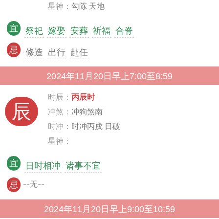
星神：
勾陈 天地
宜
祭祀
嫁娶
安葬
祈福
合脊
忌
修造
出行
赴任
2024年11月20日早上7:00至8:59
时辰：
丙辰时
辰
冲煞：
冲狗煞南
时冲：
时冲丙戍 日破
星神：
宜
日时相冲
诸事不宜
--无--
忌
2024年11月20日早上9:00至10:59