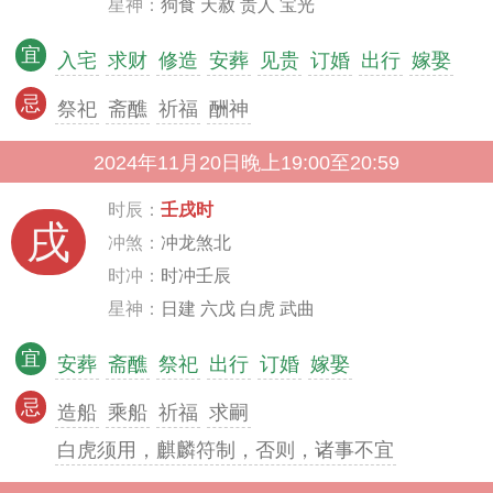
星神：
狗食 天赦 贵人 宝光
宜
入宅
求财
修造
安葬
见贵
订婚
出行
嫁娶
忌
祭祀
斋醮
祈福
酬神
2024年11月20日晚上19:00至20:59
时辰：
壬戌时
戌
冲煞：
冲龙煞北
时冲：
时冲壬辰
星神：
日建 六戊 白虎 武曲
宜
安葬
斋醮
祭祀
出行
订婚
嫁娶
忌
造船
乘船
祈福
求嗣
白虎须用，麒麟符制，否则，诸事不宜