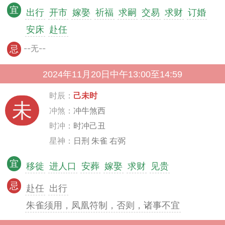
宜
出行
开市
嫁娶
祈福
求嗣
交易
求财
订婚
安床
赴任
--无--
忌
2024年11月20日中午13:00至14:59
时辰：
己未时
未
冲煞：
冲牛煞西
时冲：
时冲己丑
星神：
日刑 朱雀 右弼
宜
移徙
进人口
安葬
嫁娶
求财
见贵
忌
赴任
出行
朱雀须用，凤凰符制，否则，诸事不宜