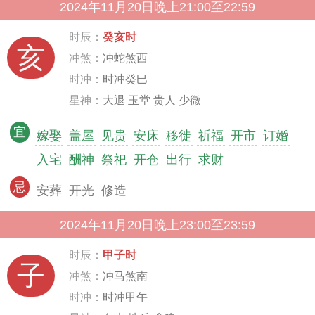
2024年11月20日晚上21:00至22:59
时辰：
癸亥时
亥
冲煞：
冲蛇煞西
时冲：
时冲癸巳
星神：
大退 玉堂 贵人 少微
宜
嫁娶
盖屋
见贵
安床
移徙
祈福
开市
订婚
入宅
酬神
祭祀
开仓
出行
求财
忌
安葬
开光
修造
2024年11月20日晚上23:00至23:59
时辰：
甲子时
子
冲煞：
冲马煞南
时冲：
时冲甲午