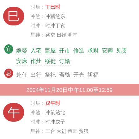
时辰：
丁巳时
巳
冲煞：
冲猪煞东
时冲：
时冲丁亥
星神：
路空 日禄 明堂
宜
嫁娶
入宅
盖屋
开市
修造
求财
安葬
见贵
安床
作灶
移徙
订婚
忌
赴任
出行
祭祀
斋醮
开光
祈福
2024年11月20日中午11:00至12:59
时辰：
戊午时
午
冲煞：
冲鼠煞北
时冲：
时冲戊子
星神：
三合 大进 帝旺 贪狼