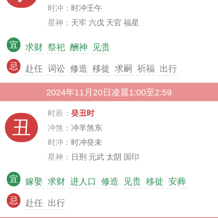
时冲：
时冲壬午
星神：
天牢 六戊 天官 福星
宜
求财
祭祀
酬神
见贵
忌
赴任
词讼
修造
移徙
求嗣
祈福
出行
2024年11月20日凌晨1:00至2:59
时辰：
癸丑时
丑
冲煞：
冲羊煞东
时冲：
时冲癸未
星神：
日刑 元武 太阴 国印
宜
嫁娶
求财
进人口
修造
见贵
移徙
安葬
忌
赴任
出行