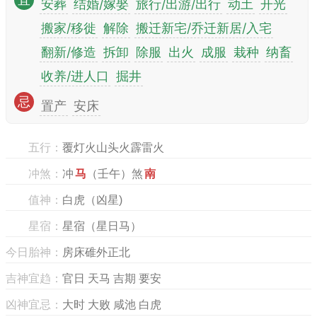
宜
安葬
结婚/嫁娶
旅行/出游/出行
动土
开光
搬家/移徙
解除
搬迁新宅/乔迁新居/入宅
翻新/修造
拆卸
除服
出火
成服
栽种
纳畜
收养/进人口
掘井
忌
置产
安床
五行：
覆灯火山头火霹雷火
冲煞：
冲
马
（壬午）煞
南
值神：
白虎（凶星)
星宿：
星宿（星日马）
今日胎神：
房床碓外正北
吉神宜趋：
官日 天马 吉期 要安
凶神宜忌：
大时 大败 咸池 白虎