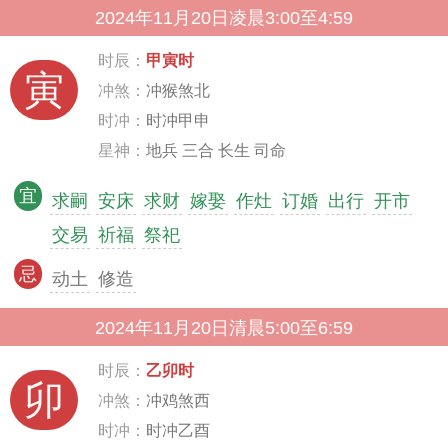
2024年11月20日凌晨3:00至4:59
时辰：
甲寅时
寅
冲煞：
冲猴煞北
时冲：
时冲甲申
星神：
地兵 三合 长生 司命
宜
求嗣
安床
求财
嫁娶
作灶
订婚
出行
开市
交易
祈福
祭祀
忌
动土
修造
2024年11月20日清晨5:00至6:59
时辰：
乙卯时
卯
冲煞：
冲鸡煞西
时冲：
时冲乙酉