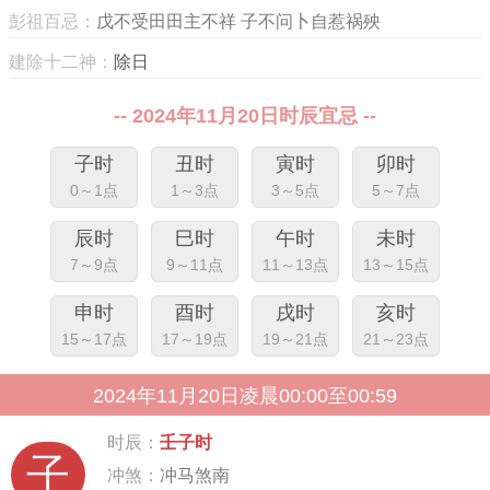
彭祖百忌：
戊不受田田主不祥 子不问卜自惹祸殃
建除十二神：
除日
-- 2024年11月20日时辰宜忌 --
子时
丑时
寅时
卯时
0～1点
1～3点
3～5点
5～7点
辰时
巳时
午时
未时
7～9点
9～11点
11～13点
13～15点
申时
酉时
戌时
亥时
15～17点
17～19点
19～21点
21～23点
2024年11月20日凌晨00:00至00:59
时辰：
壬子时
子
冲煞：
冲马煞南