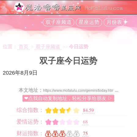
双子座频道
星座运势
月份表
位置：
首页
双子座频道
今日运势
>
>>
双子座今日运势
2026年8月9日
本文地址：
...
❤点我自动复制地址，轻松分享给朋友 ▷
84.59
综合指数：
68
爱情运势：
75
财运指数：