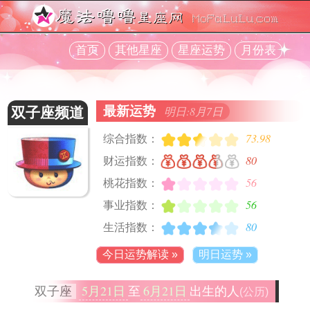
首页
其他星座
星座运势
月份表
最新运势
明日:8月7日
双子座频道
73.98
综合指数：
80
财运指数：
56
桃花指数：
56
事业指数：
80
生活指数：
今日运势解读 »
明日运势 »
5月21日
6月21日
双子座
至
出生的人
(公历)