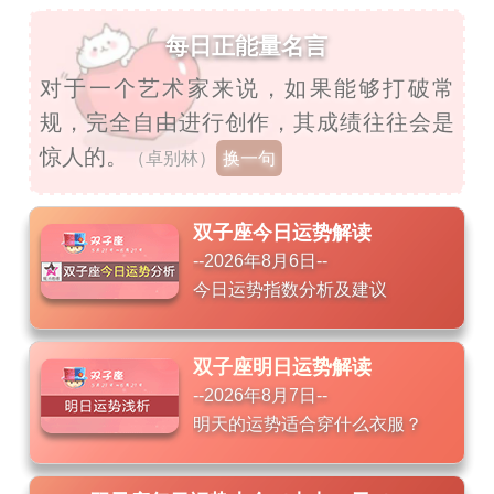
每日正能量名言
对于一个艺术家来说，如果能够打破常
规，完全自由进行创作，其成绩往往会是
惊人的。
（卓别林）
换一句
双子座今日运势
解读
--2026年8月6日--
今日运势指数分析及建议
双子座明日运势解读
--2026年8月7日--
明天的运势适合穿什么衣服？