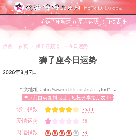
狮子座频道
星座运势
月份表
位置：
首页
狮子座频道
今日运势
>
>>
狮子座今日运势
2026年8月7日
本文地址：
...
❤点我自动复制地址，轻松分享给朋友 ▷
85.14
综合指数：
58
爱情运势：
89
财运指数：