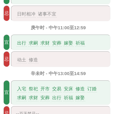
忌
日时相冲
诸事不宜
庚午时 - 中午11:00至12:59
宜
出行
求嗣
求财
安葬
嫁娶
祈福
忌
动土
修造
辛未时 - 中午13:00至14:59
入宅
祭祀
开市
交易
安床
修造
订婚
宜
求嗣
求财
安葬
出行
祈福
嫁娶
忌
--百无禁忌--