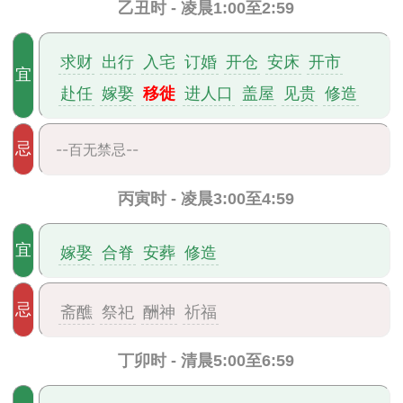
乙丑时 - 凌晨1:00至2:59
求财
出行
入宅
订婚
开仓
安床
开市
宜
移徙
赴任
嫁娶
进人口
盖屋
见贵
修造
忌
--百无禁忌--
丙寅时 - 凌晨3:00至4:59
宜
嫁娶
合脊
安葬
修造
忌
斋醮
祭祀
酬神
祈福
丁卯时 - 清晨5:00至6:59