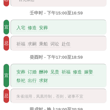
壬申时 - 下午15:00至16:59
宜
入宅
修造
安葬
忌
祈福
求嗣
乘船
词讼
赴任
癸酉时 - 下午17:00至18:59
安葬
订婚
酬神
见贵
祈福
修造
嫁娶
宜
祭祀
出行
求财
忌
朱雀须用，凤凰符制，否则，诸事不宜
甲戌时 - 晚上19:00至20:59