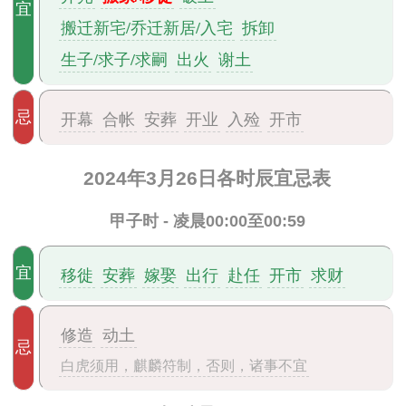
宜
搬迁新宅/乔迁新居/入宅
拆卸
生子/求子/求嗣
出火
谢土
忌
开幕
合帐
安葬
开业
入殓
开市
2024年3月26日各时辰宜忌表
甲子时 - 凌晨00:00至00:59
宜
移徙
安葬
嫁娶
出行
赴任
开市
求财
修造
动土
忌
白虎须用，麒麟符制，否则，诸事不宜