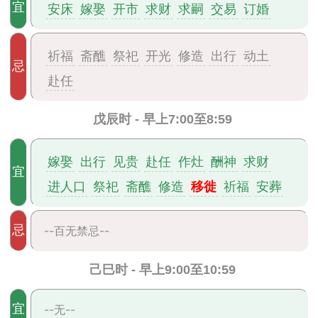
宜
安床
嫁娶
开市
求财
求嗣
交易
订婚
祈福
斋醮
祭祀
开光
修造
出行
动土
忌
赴任
戊辰时 - 早上7:00至8:59
嫁娶
出行
见贵
赴任
作灶
酬神
求财
宜
移徙
进人口
祭祀
斋醮
修造
祈福
安葬
忌
--百无禁忌--
己巳时 - 早上9:00至10:59
宜
--无--