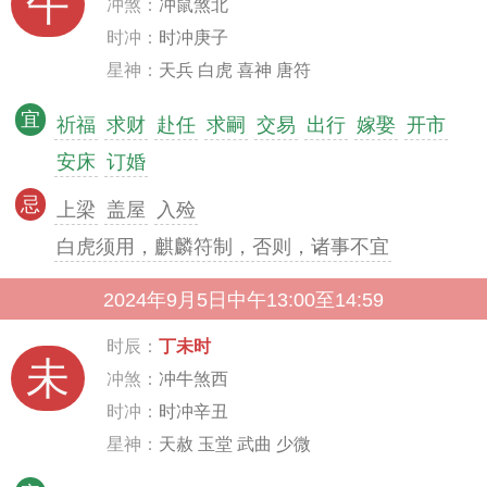
午
冲煞：
冲鼠煞北
时冲：
时冲庚子
星神：
天兵 白虎 喜神 唐符
宜
祈福
求财
赴任
求嗣
交易
出行
嫁娶
开市
安床
订婚
忌
上梁
盖屋
入殓
白虎须用，麒麟符制，否则，诸事不宜
2024年9月5日中午13:00至14:59
时辰：
丁未时
未
冲煞：
冲牛煞西
时冲：
时冲辛丑
星神：
天赦 玉堂 武曲 少微