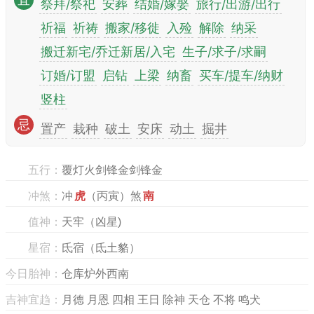
宜
祭拜/祭祀
安葬
结婚/嫁娶
旅行/出游/出行
祈福
祈祷
搬家/移徙
入殓
解除
纳采
搬迁新宅/乔迁新居/入宅
生子/求子/求嗣
订婚/订盟
启钻
上梁
纳畜
买车/提车/纳财
竖柱
忌
置产
栽种
破土
安床
动土
掘井
五行：
覆灯火剑锋金剑锋金
冲煞：
冲
虎
（丙寅）煞
南
值神：
天牢（凶星)
星宿：
氐宿（氐土貉）
今日胎神：
仓库炉外西南
吉神宜趋：
月德 月恩 四相 王日 除神 天仓 不将 鸣犬