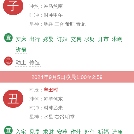
子
冲煞：
冲马煞南
时冲：
时冲甲午
星神：
地兵 三合 帝旺 青龙
宜
安床
出行
嫁娶
订婚
交易
求财
开市
求嗣
祈福
忌
动土
修造
2024年9月5日凌晨1:00至2:59
时辰：
辛丑时
丑
冲煞：
冲羊煞东
时冲：
时冲乙未
星神：
水星 右弼 明堂
宜
入宅
见贵
求财
安葬
作灶
赴任
祈福
造庙