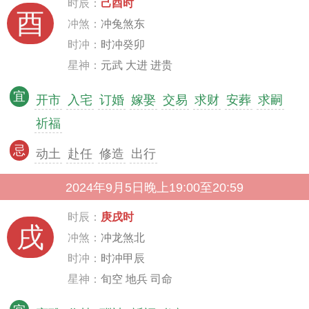
时辰：
己酉时
酉
冲煞：
冲兔煞东
时冲：
时冲癸卯
星神：
元武 大进 进贵
宜
开市
入宅
订婚
嫁娶
交易
求财
安葬
求嗣
祈福
忌
动土
赴任
修造
出行
2024年9月5日晚上19:00至20:59
时辰：
庚戌时
戌
冲煞：
冲龙煞北
时冲：
时冲甲辰
星神：
旬空 地兵 司命