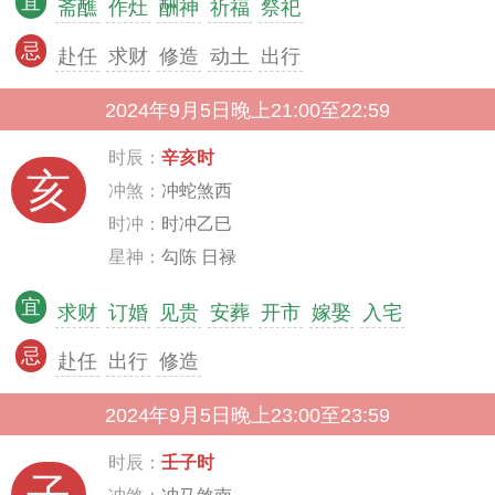
宜
斋醮
作灶
酬神
祈福
祭祀
忌
赴任
求财
修造
动土
出行
2024年9月5日晚上21:00至22:59
时辰：
辛亥时
亥
冲煞：
冲蛇煞西
时冲：
时冲乙巳
星神：
勾陈 日禄
宜
求财
订婚
见贵
安葬
开市
嫁娶
入宅
忌
赴任
出行
修造
2024年9月5日晚上23:00至23:59
时辰：
壬子时