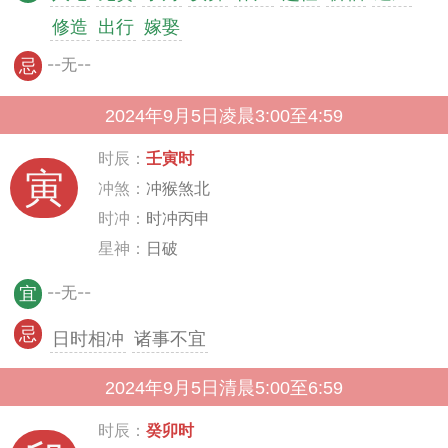
修造
出行
嫁娶
--无--
忌
2024年9月5日凌晨3:00至4:59
时辰：
壬寅时
寅
冲煞：
冲猴煞北
时冲：
时冲丙申
星神：
日破
--无--
宜
忌
日时相冲
诸事不宜
2024年9月5日清晨5:00至6:59
时辰：
癸卯时