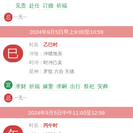
见贵
赴任
订婚
祈福
--无--
忌
2024年9月5日早上9:00至10:59
时辰：
乙巳时
巳
冲煞：
冲猪煞东
时冲：
时冲己亥
星神：
罗纹 六合 天德
宜
求财
祈福
嫁娶
求嗣
出行
祭祀
安葬
--无--
忌
2024年9月5日中午11:00至12:59
时辰：
丙午时