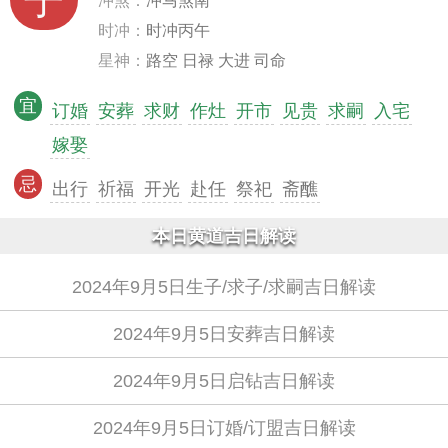
子
冲煞：
冲马煞南
时冲：
时冲丙午
星神：
路空 日禄 大进 司命
宜
订婚
安葬
求财
作灶
开市
见贵
求嗣
入宅
嫁娶
忌
出行
祈福
开光
赴任
祭祀
斋醮
本日黄道吉日解读
2024年9月5日生子/求子/求嗣吉日解读
2024年9月5日安葬吉日解读
2024年9月5日启钻吉日解读
2024年9月5日订婚/订盟吉日解读