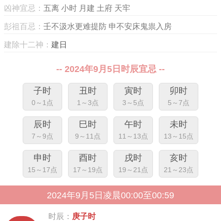
凶神宜忌：
五离 小时 月建 土府 天牢
彭祖百忌：
壬不汲水更难提防 申不安床鬼祟入房
建除十二神：
建日
-- 2024年9月5日时辰宜忌 --
子时
丑时
寅时
卯时
0～1点
1～3点
3～5点
5～7点
辰时
巳时
午时
未时
7～9点
9～11点
11～13点
13～15点
申时
酉时
戌时
亥时
15～17点
17～19点
19～21点
21～23点
2024年9月5日凌晨00:00至00:59
时辰：
庚子时