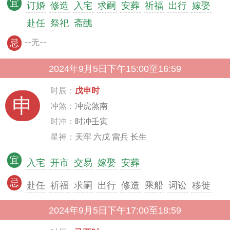
宜
订婚
修造
入宅
求嗣
安葬
祈福
出行
嫁娶
赴任
祭祀
斋醮
--无--
忌
2024年9月5日下午15:00至16:59
时辰：
戊申时
申
冲煞：
冲虎煞南
时冲：
时冲壬寅
星神：
天牢 六戊 雷兵 长生
宜
入宅
开市
交易
嫁娶
安葬
忌
赴任
祈福
求嗣
出行
修造
乘船
词讼
移徙
2024年9月5日下午17:00至18:59