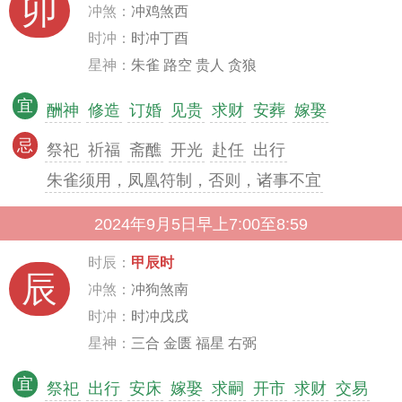
卯
冲煞：
冲鸡煞西
时冲：
时冲丁酉
星神：
朱雀 路空 贵人 贪狼
宜
酬神
修造
订婚
见贵
求财
安葬
嫁娶
忌
祭祀
祈福
斋醮
开光
赴任
出行
朱雀须用，凤凰符制，否则，诸事不宜
2024年9月5日早上7:00至8:59
时辰：
甲辰时
辰
冲煞：
冲狗煞南
时冲：
时冲戊戌
星神：
三合 金匮 福星 右弼
宜
祭祀
出行
安床
嫁娶
求嗣
开市
求财
交易