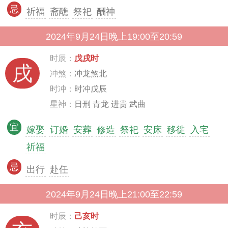
忌
祈福
斋醮
祭祀
酬神
2024年9月24日晚上19:00至20:59
时辰：
戊戌时
戌
冲煞：
冲龙煞北
时冲：
时冲戊辰
星神：
日刑 青龙 进贵 武曲
宜
嫁娶
订婚
安葬
修造
祭祀
安床
移徙
入宅
祈福
忌
出行
赴任
2024年9月24日晚上21:00至22:59
时辰：
己亥时