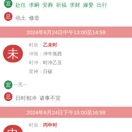
宜
赴任
求嗣
安葬
祈福
求财
嫁娶
出行
忌
动土
修造
2024年9月24日中午13:00至14:59
时辰：
乙未时
未
冲煞：
冲牛煞西
时冲：
时冲乙丑
星神：
日破
--无--
宜
忌
日时相冲
诸事不宜
2024年9月24日下午15:00至16:59
时辰：
丙申时