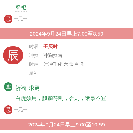
祭祀
--无--
忌
2024年9月24日早上7:00至8:59
时辰：
壬辰时
辰
冲煞：
冲狗煞南
时冲：
时冲壬戍 六戊 白虎
星神：
宜
祈福
求嗣
白虎须用，麒麟符制，否则，诸事不宜
--无--
忌
2024年9月24日早上9:00至10:59