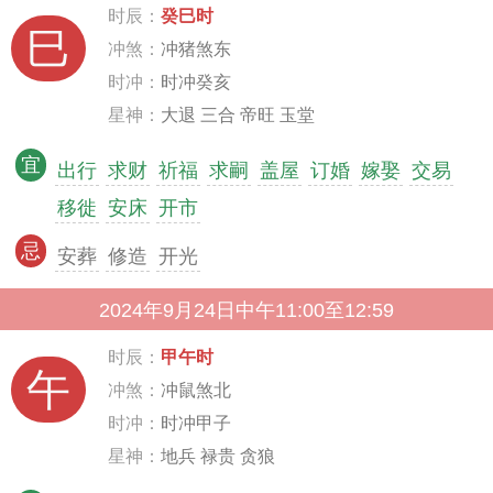
时辰：
癸巳时
巳
冲煞：
冲猪煞东
时冲：
时冲癸亥
星神：
大退 三合 帝旺 玉堂
宜
出行
求财
祈福
求嗣
盖屋
订婚
嫁娶
交易
移徙
安床
开市
忌
安葬
修造
开光
2024年9月24日中午11:00至12:59
时辰：
甲午时
午
冲煞：
冲鼠煞北
时冲：
时冲甲子
星神：
地兵 禄贵 贪狼