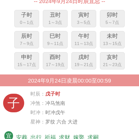
-- 2024年9月24日时辰宜忌 --
子时
丑时
寅时
卯时
0～1点
1～3点
3～5点
5～7点
辰时
巳时
午时
未时
7～9点
9～11点
11～13点
13～15点
申时
酉时
戌时
亥时
15～17点
17～19点
19～21点
21～23点
2024年9月24日凌晨00:00至00:59
时辰：
戊子时
子
冲煞：
冲马煞南
时冲：
时冲戊午
星神：
罗纹 六合 大进
宜
安葬
出行
祈福
求财
嫁娶
求嗣