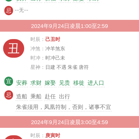
--无--
忌
2024年9月24日凌晨1:00至2:59
时辰：
己丑时
丑
冲煞：
冲羊煞东
时冲：
时冲己未
星神：
日建 不遇 朱雀 唐符
宜
安葬
求财
嫁娶
见贵
移徙
进人口
忌
造船
乘船
赴任
出行
朱雀须用，凤凰符制，否则，诸事不宜
2024年9月24日凌晨3:00至4:59
时辰：
庚寅时