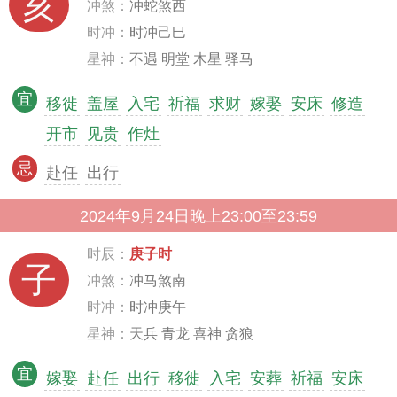
亥
冲煞：
冲蛇煞西
时冲：
时冲己巳
星神：
不遇 明堂 木星 驿马
宜
移徙
盖屋
入宅
祈福
求财
嫁娶
安床
修造
开市
见贵
作灶
忌
赴任
出行
2024年9月24日晚上23:00至23:59
时辰：
庚子时
子
冲煞：
冲马煞南
时冲：
时冲庚午
星神：
天兵 青龙 喜神 贪狼
宜
嫁娶
赴任
出行
移徙
入宅
安葬
祈福
安床