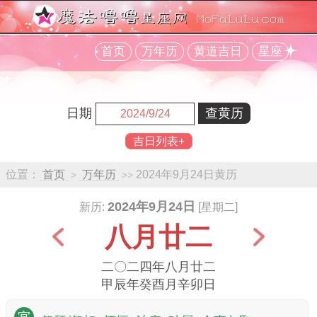
首页
万年历
黄道吉日
星座
日期
吉日列表+
位置：
首页
万年历
2024年9月24日黄历
>
>>
2024年9月24日
新历:
[星期二]
八月廿二
二〇二四年八月廿二
甲辰年癸酉月辛卯日