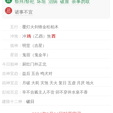
宜
祭拜/祭祀
坏垣
治病
破屋
余事勿取
忌
诸事不宜
五行：
覆灯火剑锋金松柏木
冲煞：
冲
鸡
（乙酉）煞
西
值神：
明堂（吉星）
星宿：
鬼宿（鬼金羊）
今日胎神：
厨灶门外正北
吉神宜趋：
益后 五合 鸣犬对
凶神宜忌：
月破 大耗 灾煞 天火 复日 五虚 月厌 地火
彭祖百忌：
辛不合酱主人不尝 卯不穿井水泉不香
建除十二神：
破日