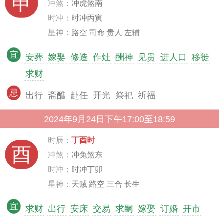
申
冲煞：
冲虎煞南
时冲：
时冲丙寅
星神：
路空 司命 贵人 左辅
宜
安葬
嫁娶
修造
作灶
酬神
见贵
进人口
移徙
求财
忌
出行
斋醮
赴任
开光
祭祀
祈福
2024年9月24日下午17:00至18:59
时辰：
丁酉时
酉
冲煞：
冲兔煞东
时冲：
时冲丁卯
星神：
天贼 路空 三合 长生
宜
求财
出行
安床
交易
求嗣
嫁娶
订婚
开市