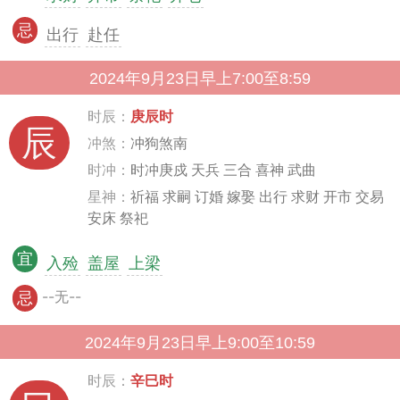
忌
出行
赴任
2024年9月23日早上7:00至8:59
时辰：
庚辰时
辰
冲煞：
冲狗煞南
时冲：
时冲庚戍 天兵 三合 喜神 武曲
星神：
祈福 求嗣 订婚 嫁娶 出行 求财 开市 交易
安床 祭祀
宜
入殓
盖屋
上梁
--无--
忌
2024年9月23日早上9:00至10:59
时辰：
辛巳时