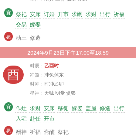
宜
祭祀
安床
订婚
开市
求嗣
求财
出行
祈福
交易
嫁娶
忌
动土
修造
2024年9月23日下午17:00至18:59
时辰：
乙酉时
酉
冲煞：
冲兔煞东
时冲：
时冲乙卯
星神：
天贼 明堂 贪狼
宜
作灶
求财
安床
移徙
嫁娶
盖屋
修造
出行
入宅
赴任
开市
忌
酬神
祈福
斋醮
祭祀