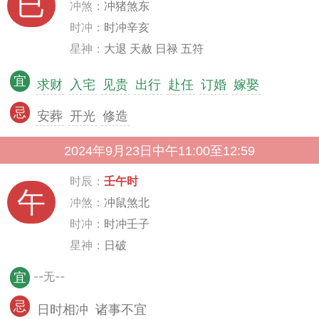
巳
冲煞：
冲猪煞东
时冲：
时冲辛亥
星神：
大退 天赦 日禄 五符
宜
求财
入宅
见贵
出行
赴任
订婚
嫁娶
忌
安葬
开光
修造
2024年9月23日中午11:00至12:59
时辰：
壬午时
午
冲煞：
冲鼠煞北
时冲：
时冲壬子
星神：
日破
--无--
宜
忌
日时相冲
诸事不宜