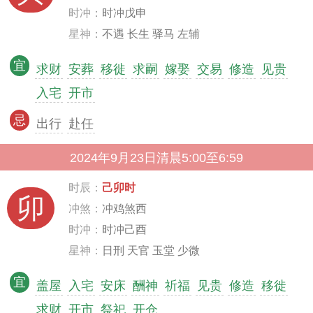
时冲：
时冲戊申
星神：
不遇 长生 驿马 左辅
宜
求财
安葬
移徙
求嗣
嫁娶
交易
修造
见贵
入宅
开市
忌
出行
赴任
2024年9月23日清晨5:00至6:59
时辰：
己卯时
卯
冲煞：
冲鸡煞西
时冲：
时冲己酉
星神：
日刑 天官 玉堂 少微
宜
盖屋
入宅
安床
酬神
祈福
见贵
修造
移徙
求财
开市
祭祀
开仓