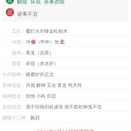
宜
解除
坏垣
余事勿取
忌
诸事不宜
五行：
覆灯火剑锋金松柏木
冲煞：
冲
侯
（甲申）煞
北
值神：
青龙（吉星）
星宿：
井宿（井木犴）
今日胎神：
碓磨炉外正北
吉神宜趋：
月德 解神 五合 青龙 鸣犬对
凶神宜忌：
劫煞 小耗 归忌
彭祖百忌：
庚不经络织机虚张 寅不祭祀神鬼不尝
建除十二神：
执日