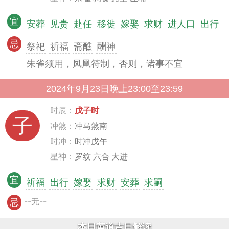
宜
安葬
见贵
赴任
移徙
嫁娶
求财
进人口
出行
忌
祭祀
祈福
斋醮
酬神
朱雀须用，凤凰符制，否则，诸事不宜
2024年9月23日晚上23:00至23:59
时辰：
戊子时
子
冲煞：
冲马煞南
时冲：
时冲戊午
星神：
罗纹 六合 大进
宜
祈福
出行
嫁娶
求财
安葬
求嗣
--无--
忌
本日黄道吉日解读