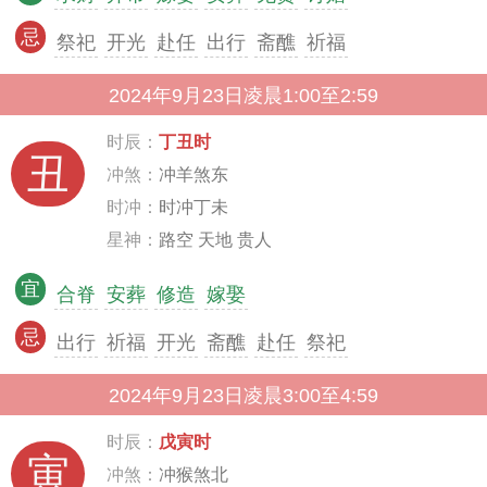
忌
祭祀
开光
赴任
出行
斋醮
祈福
2024年9月23日凌晨1:00至2:59
时辰：
丁丑时
丑
冲煞：
冲羊煞东
时冲：
时冲丁未
星神：
路空 天地 贵人
宜
合脊
安葬
修造
嫁娶
忌
出行
祈福
开光
斋醮
赴任
祭祀
2024年9月23日凌晨3:00至4:59
时辰：
戊寅时
寅
冲煞：
冲猴煞北