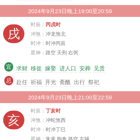
2024年9月23日晚上19:00至20:59
时辰：
丙戌时
戌
冲煞：
冲龙煞北
时冲：
时冲丙辰
星神：
路空 天刑 右弼
宜
求财
移徙
嫁娶
进人口
安葬
见贵
忌
赴任
祈福
开光
斋醮
出行
祭祀
2024年9月23日晚上21:00至22:59
时辰：
丁亥时
亥
冲煞：
冲蛇煞西
时冲：
时冲丁巳
星神：
朱雀 狗食 路空 左辅