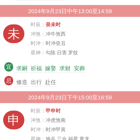
2024年9月23日中午13:00至14:59
时辰：
癸未时
未
冲煞：
冲牛煞西
时冲：
时冲癸丑
星神：
勾陈 日害 罗纹
宜
求嗣
祈福
嫁娶
求财
安葬
忌
修造
出行
赴任
2024年9月23日下午15:00至16:59
时辰：
甲申时
申
冲煞：
冲虎煞南
时冲：
时冲甲寅
星神：
地兵 三合 福星 青龙