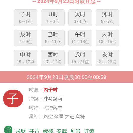
-- 2024年9月23日时辰宜忌 --
子时
丑时
寅时
卯时
0～1点
1～3点
3～5点
5～7点
辰时
巳时
午时
未时
7～9点
9～11点
11～13点
13～15点
申时
酉时
戌时
亥时
15～17点
17～19点
19～21点
21～23点
2024年9月23日凌晨00:00至00:59
时辰：
丙子时
子
冲煞：
冲马煞南
时冲：
时冲丙午
星神：
路空 金匮 大进 唐符
宜
求财
开市
嫁娶
安葬
见贵
订婚