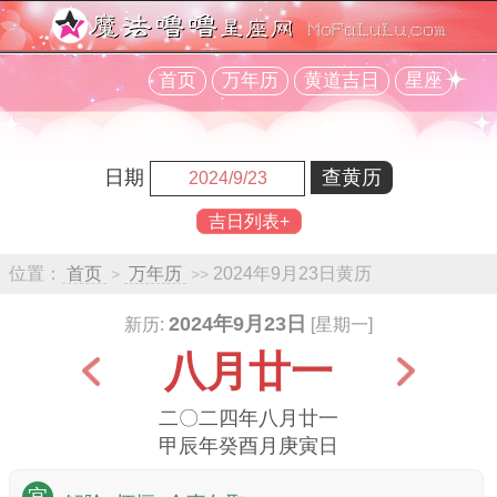
首页
万年历
黄道吉日
星座
日期
吉日列表+
位置：
首页
万年历
2024年9月23日黄历
>
>>
2024年9月23日
新历:
[星期一]
八月廿一
二〇二四年八月廿一
甲辰年癸酉月庚寅日