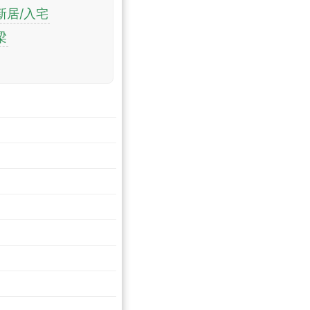
新居/入宅
梁