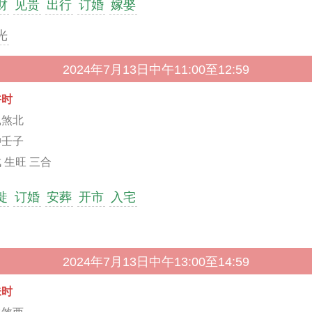
财
见贵
出行
订婚
嫁娶
光
2024年7月13日中午11:00至12:59
午时
鼠煞北
冲壬子
 生旺 三合
徙
订婚
安葬
开市
入宅
2024年7月13日中午13:00至14:59
未时