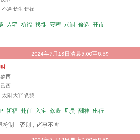
 不遇 长生 进禄
娶
入宅
祈福
移徙
安葬
求嗣
修造
开市
2024年7月13日清晨5:00至6:59
卯时
鸡煞西
冲己酉
 太阳 天官 贪狼
祀
祈福
赴任
入宅
修造
见贵
酬神
出行
凰符制，否则，诸事不宜