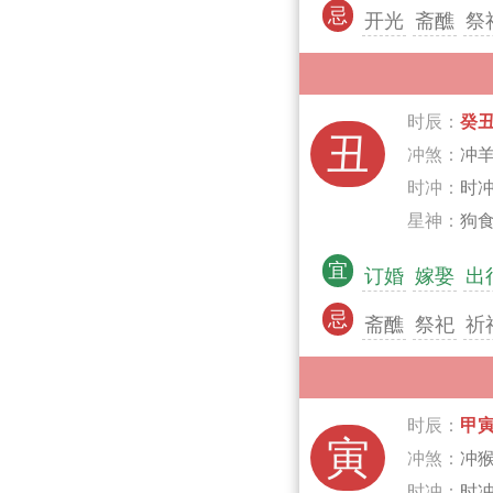
忌
开光
斋醮
祭
时辰：
癸
丑
冲煞：
冲
时冲：
时
星神：
狗食
宜
订婚
嫁娶
出
忌
斋醮
祭祀
祈
时辰：
甲
寅
冲煞：
冲
时冲：
时