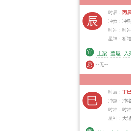
时辰：
丙
辰
冲煞：
冲
时冲：
时冲
星神：
祈福
宜
上梁
盖屋
入
--无--
忌
时辰：
丁
巳
冲煞：
冲
时冲：
时
星神：
大退