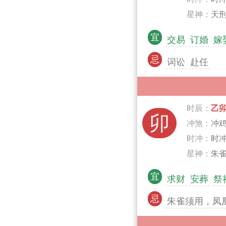
星神：
天刑
宜
交易
订婚
嫁
忌
词讼
赴任
时辰：
乙
卯
冲煞：
冲
时冲：
时
星神：
朱雀
宜
求财
安葬
祭
忌
朱雀须用，凤