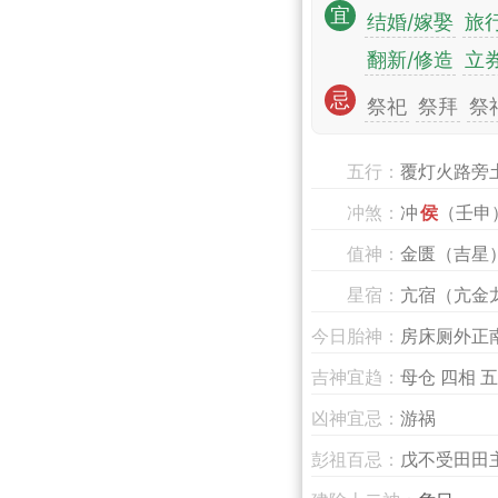
宜
结婚/嫁娶
旅行
翻新/修造
立
忌
祭祀
祭拜
祭
五行：
覆灯火路旁
冲煞：
冲
侯
（壬申
值神：
金匮（吉星
星宿：
亢宿（亢金
今日胎神：
房床厕外正
吉神宜趋：
母仓 四相 五
凶神宜忌：
游祸
彭祖百忌：
戊不受田田