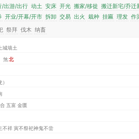
/出游/出行
动土
安床
开光
搬家/移徙
搬迁新宅/乔迁
券
开业/开幕/开市
拆卸
交易
出火
栽种
挂匾
理发
作
祀
祭拜
伐木
纳畜
土城墙土
）煞
北
）
龙）
南
合 五富 金匮
主不祥 寅不祭祀神鬼不尝