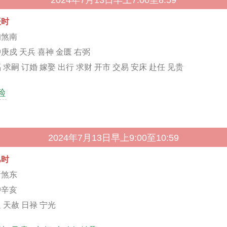
2024年7月13日早上7:00至8:59
辰时
狗煞南
庚戍 天兵 喜神 金匮 右弼
 求嗣 订婚 嫁娶 出行 求财 开市 交易 安床 赴任 见贵
殓
2024年7月13日早上9:00至10:59
巳时
猪煞东
冲辛亥
 天赦 日禄 宁光