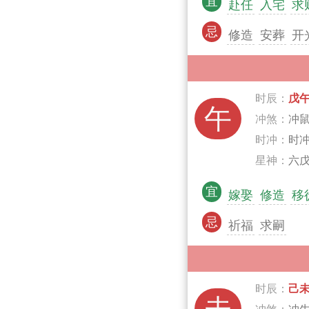
宜
赴任
入宅
求
忌
修造
安葬
开
时辰：
戊
午
冲煞：
冲
时冲：
时
星神：
六戊
宜
嫁娶
修造
移
忌
祈福
求嗣
时辰：
己