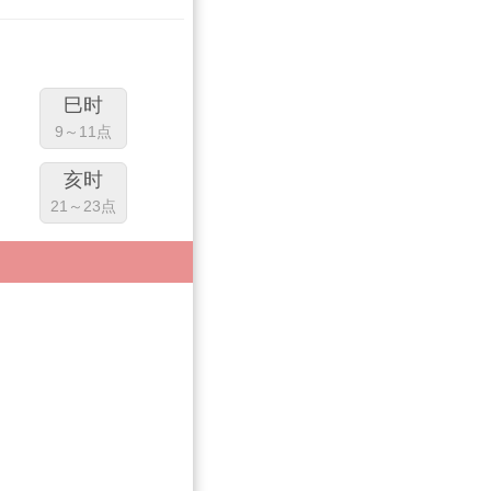
巳时
9～11点
亥时
21～23点