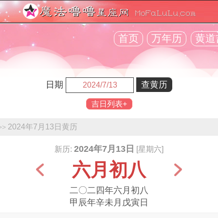
首页
万年历
黄道
日期
吉日列表+
2024年7月13日黄历
>>
2024年7月13日
新历:
[星期六]
六月初八
二〇二四年六月初八
甲辰年辛未月戊寅日