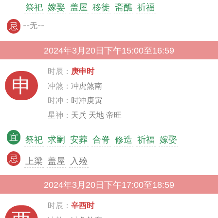
祭祀
嫁娶
盖屋
移徙
斋醮
祈福
--无--
忌
2024年3月20日下午15:00至16:59
时辰：
庚申时
申
冲煞：
冲虎煞南
时冲：
时冲庚寅
星神：
天兵 天地 帝旺
宜
祭祀
求嗣
安葬
合脊
修造
祈福
嫁娶
忌
上梁
盖屋
入殓
2024年3月20日下午17:00至18:59
时辰：
辛酉时