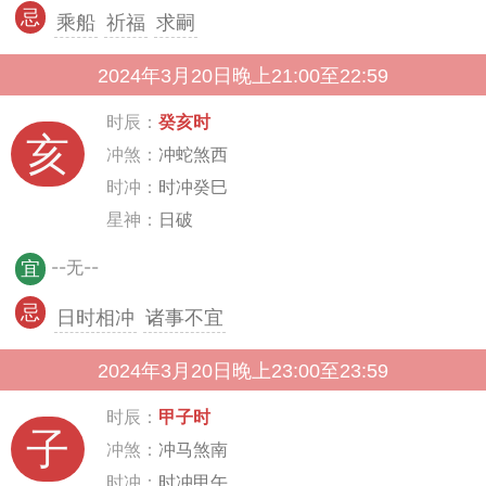
忌
乘船
祈福
求嗣
2024年3月20日晚上21:00至22:59
时辰：
癸亥时
亥
冲煞：
冲蛇煞西
时冲：
时冲癸巳
星神：
日破
--无--
宜
忌
日时相冲
诸事不宜
2024年3月20日晚上23:00至23:59
时辰：
甲子时
子
冲煞：
冲马煞南
时冲：
时冲甲午