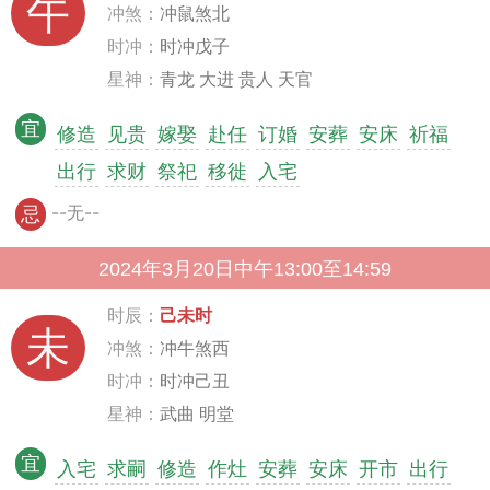
午
冲煞：
冲鼠煞北
时冲：
时冲戊子
星神：
青龙 大进 贵人 天官
宜
修造
见贵
嫁娶
赴任
订婚
安葬
安床
祈福
出行
求财
祭祀
移徙
入宅
--无--
忌
2024年3月20日中午13:00至14:59
时辰：
己未时
未
冲煞：
冲牛煞西
时冲：
时冲己丑
星神：
武曲 明堂
宜
入宅
求嗣
修造
作灶
安葬
安床
开市
出行