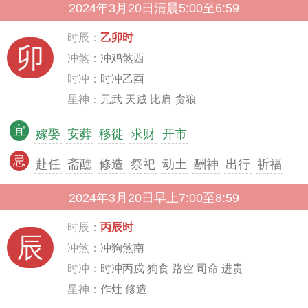
2024年3月20日清晨5:00至6:59
时辰：
乙卯时
卯
冲煞：
冲鸡煞西
时冲：
时冲乙酉
星神：
元武 天贼 比肩 贪狼
宜
嫁娶
安葬
移徙
求财
开市
忌
赴任
斋醮
修造
祭祀
动土
酬神
出行
祈福
2024年3月20日早上7:00至8:59
时辰：
丙辰时
辰
冲煞：
冲狗煞南
时冲：
时冲丙戍 狗食 路空 司命 进贵
星神：
作灶 修造