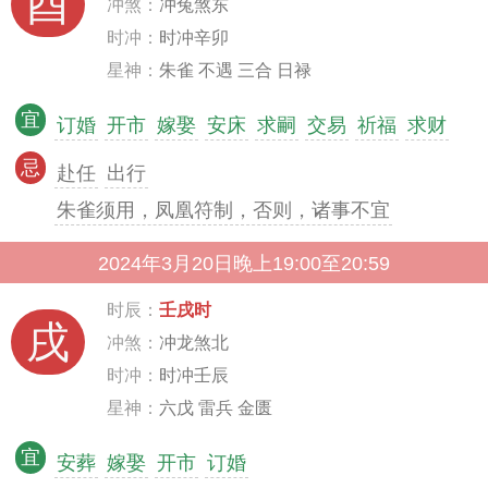
酉
冲煞：
冲兔煞东
时冲：
时冲辛卯
星神：
朱雀 不遇 三合 日禄
宜
订婚
开市
嫁娶
安床
求嗣
交易
祈福
求财
忌
赴任
出行
朱雀须用，凤凰符制，否则，诸事不宜
2024年3月20日晚上19:00至20:59
时辰：
壬戌时
戌
冲煞：
冲龙煞北
时冲：
时冲壬辰
星神：
六戊 雷兵 金匮
宜
安葬
嫁娶
开市
订婚