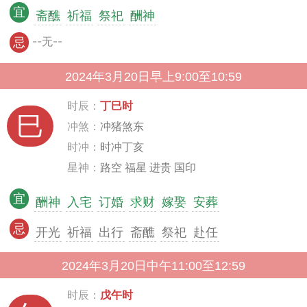
宜
斋醮
祈福
祭祀
酬神
--无--
忌
2024年3月20日早上9:00至10:59
时辰：
丁巳时
巳
冲煞：
冲猪煞东
时冲：
时冲丁亥
星神：
路空 福星 进贵 国印
宜
酬神
入宅
订婚
求财
嫁娶
安葬
忌
开光
祈福
出行
斋醮
祭祀
赴任
2024年3月20日中午11:00至12:59
时辰：
戊午时