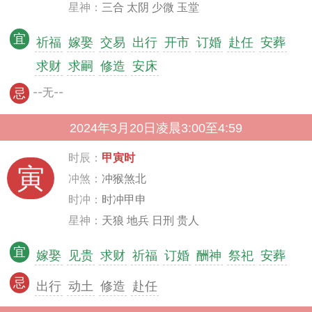
星神：
三合 太阴 少微 玉堂
宜
祈福
嫁娶
交易
出行
开市
订婚
赴任
安葬
求财
求嗣
修造
安床
--无--
忌
2024年3月20日凌晨3:00至4:59
时辰：
甲寅时
寅
冲煞：
冲猴煞北
时冲：
时冲甲申
星神：
天狼 地兵 日刑 贵人
宜
嫁娶
见贵
求财
祈福
订婚
酬神
祭祀
安葬
忌
出行
动土
修造
赴任