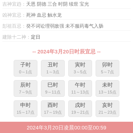
吉神宜趋：
天恩 阴德 三合 时阴 续世 宝光
凶神宜忌：
死神 血忌 触水龙
彭祖百忌：
癸不词讼理弱敌强 未不服药毒气入肠
建除十二神：
定日
-- 2024年3月20日时辰宜忌 --
子时
丑时
寅时
卯时
0～1点
1～3点
3～5点
5～7点
辰时
巳时
午时
未时
7～9点
9～11点
11～13点
13～15点
申时
酉时
戌时
亥时
15～17点
17～19点
19～21点
21～23点
2024年3月20日凌晨00:00至00:59