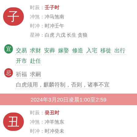
时辰：
壬子时
子
冲煞：
冲马煞南
时冲：
时冲壬午
星神：
白虎 六戊 长生 贪狼
宜
交易
求财
安葬
嫁娶
修造
入宅
移徙
出行
开市
赴任
忌
祈福
求嗣
白虎须用，麒麟符制，否则，诸事不宜
2024年3月20日凌晨1:00至2:59
时辰：
癸丑时
丑
冲煞：
冲羊煞东
时冲：
时冲癸未