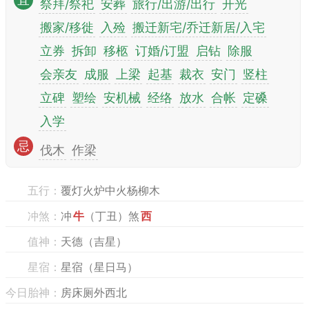
宜
祭拜/祭祀
安葬
旅行/出游/出行
开光
搬家/移徙
入殓
搬迁新宅/乔迁新居/入宅
立券
拆卸
移柩
订婚/订盟
启钻
除服
会亲友
成服
上梁
起基
裁衣
安门
竖柱
立碑
塑绘
安机械
经络
放水
合帐
定磉
入学
忌
伐木
作梁
五行：
覆灯火炉中火杨柳木
冲煞：
冲
牛
（丁丑）煞
西
值神：
天德（吉星）
星宿：
星宿（星日马）
今日胎神：
房床厕外西北