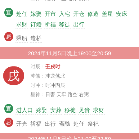
宜
赴任
嫁娶
开市
入宅
开仓
修造
盖屋
安床
求财
订婚
祈福
移徙
出行
忌
乘船
造桥
2024年11月5日晚上19:00至20:59
时辰：
壬戌时
戌
冲煞：
冲龙煞北
时冲：
时冲丙辰
星神：
日害 天牢 路空 右弼
宜
进人口
嫁娶
安葬
移徙
见贵
求财
忌
开光
祈福
出行
斋醮
赴任
祭祀