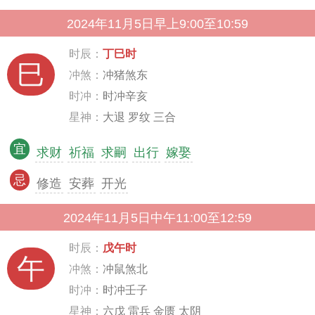
2024年11月5日早上9:00至10:59
时辰：
丁巳时
巳
冲煞：
冲猪煞东
时冲：
时冲辛亥
星神：
大退 罗纹 三合
宜
求财
祈福
求嗣
出行
嫁娶
忌
修造
安葬
开光
2024年11月5日中午11:00至12:59
时辰：
戊午时
午
冲煞：
冲鼠煞北
时冲：
时冲壬子
星神：
六戊 雷兵 金匮 太阴