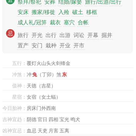
宜
祭拜/祭祀
安葬
结婚/嫁娶
旅行/出游/出行
安床
搬家/移徙
入殓
破土
移柩
成人礼/冠笄
裁衣
塞穴
合帐
忌
旅行
开光
出行
出游
词讼
开幕
掘井
置产
安门
栽种
开业
开市
五行：
覆灯火山头火剑锋金
冲煞：
冲
兔
（丁卯）煞
东
值神：
天德（吉星）
星宿：
女宿（女土蝠）
今日胎神：
房床门外西南
吉神宜趋：
阴德 官日 四相 宝光 鸣犬
凶神宜忌：
血忌 天吏 月害 五离