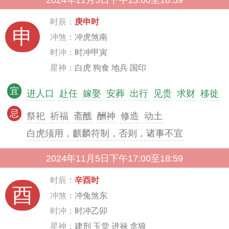
2024年11月5日下午15:00至16:59
时辰：
庚申时
申
冲煞：
冲虎煞南
时冲：
时冲甲寅
星神：
白虎 狗食 地兵 国印
宜
进人口
赴任
嫁娶
安葬
出行
见贵
求财
移徙
忌
祭祀
祈福
斋醮
酬神
修造
动土
白虎须用，麒麟符制，否则，诸事不宜
2024年11月5日下午17:00至18:59
时辰：
辛酉时
酉
冲煞：
冲兔煞东
时冲：
时冲乙卯
星神：
建刑 玉堂 进禄 贪狼