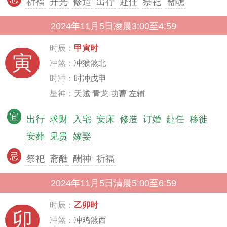
祈福
开光
修造
出行
赴任
祭祀
斋醮
2024年11月5日凌晨3:00至4:59
时辰：
甲寅时
寅
冲煞：
冲猴煞北
时冲：
时冲戊申
星神：
天贼 青龙 功曹 左辅
宜
出行
求财
入宅
安床
修造
订婚
赴任
移徙
安葬
见贵
嫁娶
忌
祭祀
斋醮
酬神
祈福
2024年11月5日清晨5:00至6:59
时辰：
乙卯时
卯
冲煞：
冲鸡煞西