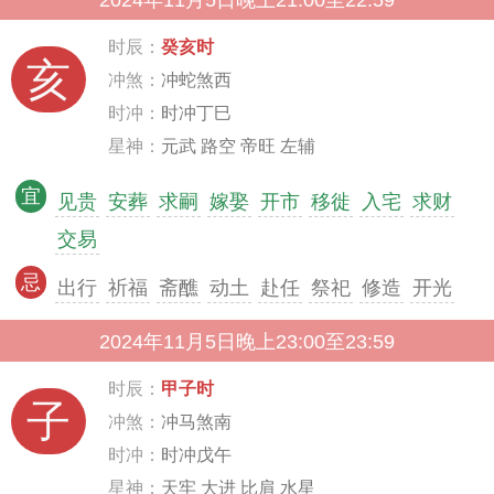
2024年11月5日晚上21:00至22:59
时辰：
癸亥时
亥
冲煞：
冲蛇煞西
时冲：
时冲丁巳
星神：
元武 路空 帝旺 左辅
宜
见贵
安葬
求嗣
嫁娶
开市
移徙
入宅
求财
交易
忌
出行
祈福
斋醮
动土
赴任
祭祀
修造
开光
2024年11月5日晚上23:00至23:59
时辰：
甲子时
子
冲煞：
冲马煞南
时冲：
时冲戊午
星神：
天牢 大进 比肩 水星