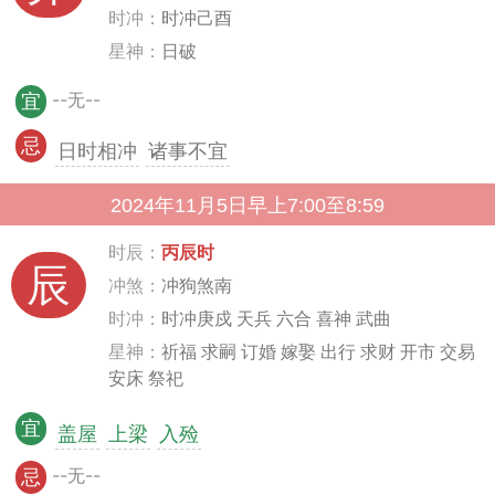
时冲：
时冲己酉
星神：
日破
--无--
宜
忌
日时相冲
诸事不宜
2024年11月5日早上7:00至8:59
时辰：
丙辰时
辰
冲煞：
冲狗煞南
时冲：
时冲庚戍 天兵 六合 喜神 武曲
星神：
祈福 求嗣 订婚 嫁娶 出行 求财 开市 交易
安床 祭祀
宜
盖屋
上梁
入殓
--无--
忌