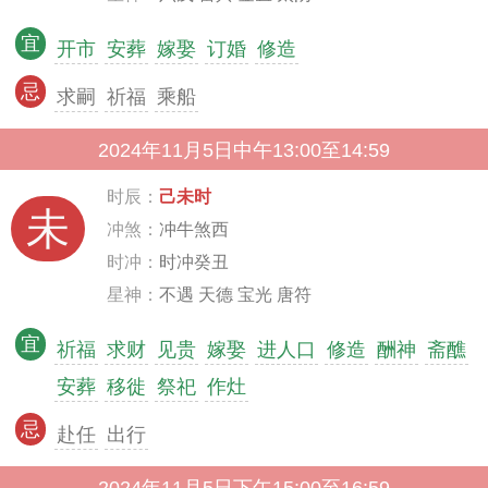
宜
开市
安葬
嫁娶
订婚
修造
忌
求嗣
祈福
乘船
2024年11月5日中午13:00至14:59
时辰：
己未时
未
冲煞：
冲牛煞西
时冲：
时冲癸丑
星神：
不遇 天德 宝光 唐符
宜
祈福
求财
见贵
嫁娶
进人口
修造
酬神
斋醮
安葬
移徙
祭祀
作灶
忌
赴任
出行