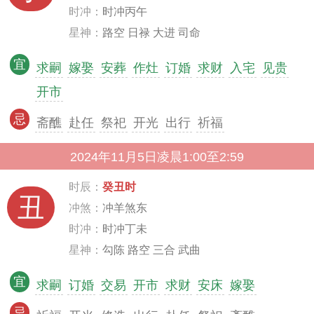
时冲：
时冲丙午
星神：
路空 日禄 大进 司命
宜
求嗣
嫁娶
安葬
作灶
订婚
求财
入宅
见贵
开市
忌
斋醮
赴任
祭祀
开光
出行
祈福
2024年11月5日凌晨1:00至2:59
时辰：
癸丑时
丑
冲煞：
冲羊煞东
时冲：
时冲丁未
星神：
勾陈 路空 三合 武曲
宜
求嗣
订婚
交易
开市
求财
安床
嫁娶
忌