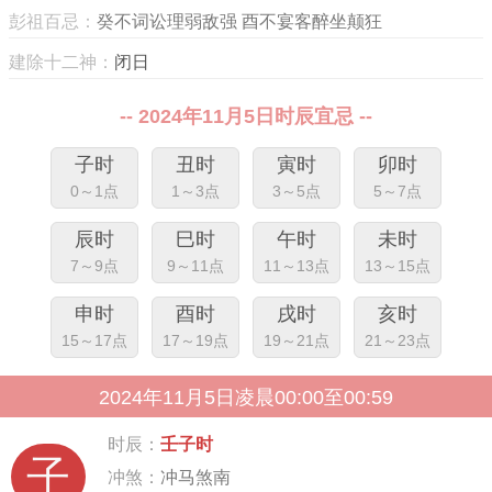
彭祖百忌：
癸不词讼理弱敌强 酉不宴客醉坐颠狂
建除十二神：
闭日
-- 2024年11月5日时辰宜忌 --
子时
丑时
寅时
卯时
0～1点
1～3点
3～5点
5～7点
辰时
巳时
午时
未时
7～9点
9～11点
11～13点
13～15点
申时
酉时
戌时
亥时
15～17点
17～19点
19～21点
21～23点
2024年11月5日凌晨00:00至00:59
时辰：
壬子时
子
冲煞：
冲马煞南