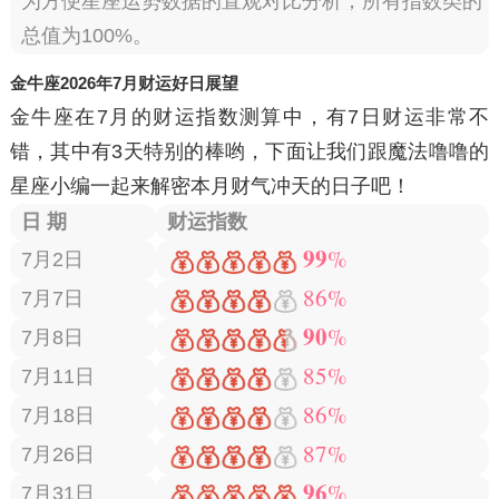
为方便星座运势数据的直观对比分析，所有指数类的
总值为100%。
金牛座2026年7月财运好日展望
金牛座在7月的财运指数测算中，有
7日
财运非常不
错，其中有
3天
特别的棒哟，下面让我们跟魔法噜噜的
星座小编一起来解密本月财气冲天的日子吧！
日 期
财运指数
99
%
7月2日
86%
7月7日
90
%
7月8日
85%
7月11日
86%
7月18日
87%
7月26日
96
%
7月31日