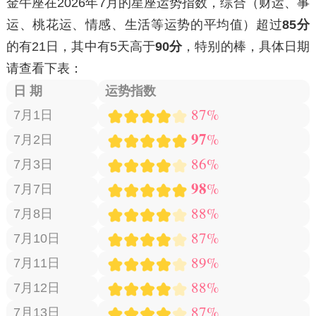
金牛座在2026年7月的星座运势指数，综合
（财运、事
运、桃花运、情感、生活等运势的平均值）
超过
85分
的有
21日
，其中有
5天
高于
90分
，特别的棒，具体日期
请查看下表：
日 期
运势指数
87%
7月1日
97
%
7月2日
86%
7月3日
98
%
7月7日
88%
7月8日
87%
7月10日
89%
7月11日
88%
7月12日
87%
7月13日