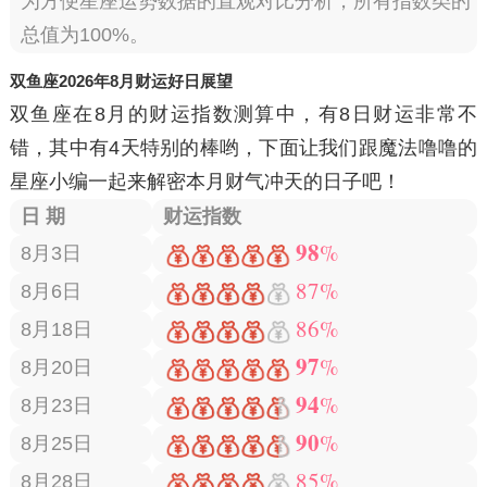
为方便星座运势数据的直观对比分析，所有指数类的
总值为100%。
双鱼座2026年8月财运好日展望
双鱼座在8月的财运指数测算中，有
8日
财运非常不
错，其中有
4天
特别的棒哟，下面让我们跟魔法噜噜的
星座小编一起来解密本月财气冲天的日子吧！
日 期
财运指数
98
%
8月3日
87%
8月6日
86%
8月18日
97
%
8月20日
94
%
8月23日
90
%
8月25日
85%
8月28日