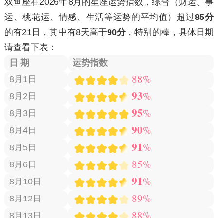
双鱼座在2026年8月的星座运势指数，综合
（财运、事
运、桃花运、情感、生活等运势的平均值）
超过
85分
的有
21日
，其中有
8天
高于
90分
，特别的棒，具体日期
请查看下表：
日 期
运势指数
88%
8月1日
93
%
8月2日
95
%
8月3日
90
%
8月4日
91
%
8月5日
85%
8月6日
91
%
8月10日
89%
8月12日
88%
8月13日