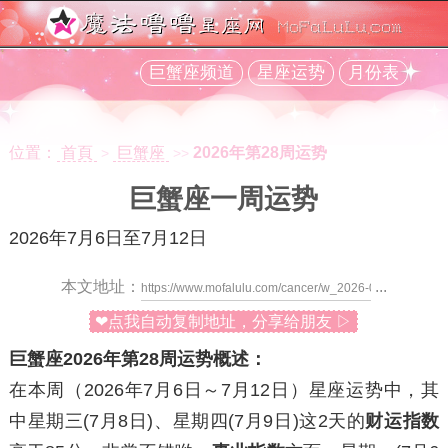
巨蟹座频道
星座运势
月份表
位置：
首頁
巨蟹座
2026年第28周运势
>
>>
巨蟹座一周运势
2026年7月6日至7月12日
本文地址：
...
❤点我自动复制地址，分享给朋友 ▷
巨蟹座2026年第28周运势概述：
在本周（2026年7月6日～7月12日）星座运势中，其
中
星期三
(7月8日)、
星期四
(7月9日)这2天的
财运指数