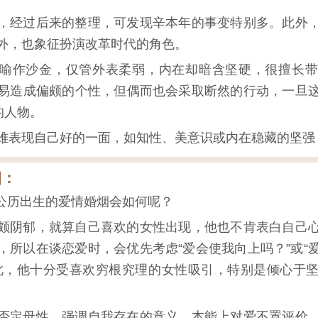
，经过后来的整理，可发现辛本年的事变特别多。此外
外，也象征扮演改革时代的角色。
喻作沙金，仅管外表柔弱，内在却暗含坚硬，很擅长带
易造成偏颇的个性，但偶而也会采取断然的行动，一旦
的人物。
难表现自己好的一面，如知性、美意识或内在稳藏的坚强
烟：
6日公历出生的爱情婚烟会如何呢？
颇阴郁，就算自己喜欢的女性出现，他也不肯表白自己
，所以在谈恋爱时，会优先考虑“爱会使我向上吗？”或“
此，他十分受喜欢穷根究理的女性吸引，特别是倾心于
否定母性，强调自我存在的意义，本能上对爱不置评价