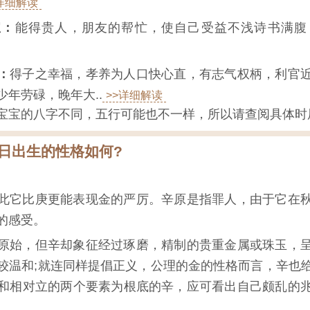
>详细解读
宝：
能得贵人，朋友的帮忙，使自己受益不浅诗书满腹
：
得子之幸福，孝养为人口快心直，有志气权柄，利官
年劳碌，晚年大..
>>详细解读
宝宝的八字不同，五行可能也不一样，所以请查阅具体时
26日出生的性格如何?
此它比庚更能表现金的严厉。辛原是指罪人，由于它在
的感受。
原始，但辛却象征经过琢磨，精制的贵重金属或珠玉，
较温和;就连同样提倡正义，公理的金的性格而言，辛也
和相对立的两个要素为根底的辛，应可看出自己颇乱的