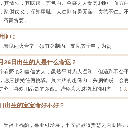
，其情烈，其味辣，其色白。金盛之人骨肉相称，面方
，疏财仗义，深知廉耻。太过则有勇无谋，贪欲不仁。
，吝啬贪婪。
用神：
，若见丙火合辛，须有癸制丙。支见亥子申，为贵。
4月26日出生的人是什么命运？
个有野心和自信的人，虽然平时为人温和，但遇到不公
，愿意接受任何挑战。具大胆的想像力，头脑敏锐，会
讲究，喜欢用昂贵的东西。避免惹来财物上的困窘。（
关
26日出生的宝宝命好不好？
：
受祖上福荫，事业可发展，平安福禄得贤慧之内助协力成