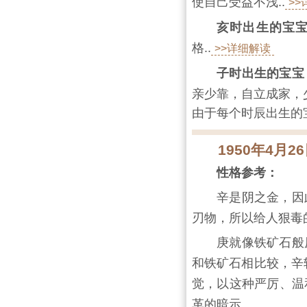
使自己受益不浅..
>
亥时出生的宝
格..
>>详细解读
子时出生的宝宝
亲少靠，自立成家，少
由于每个时辰出生的
1950年4月
性格参考：
辛是阴之金，因
刃物，所以给人狠毒
庚就像铁矿石般
和铁矿石相比较，辛
觉，以这种严厉、温
革的暗示。