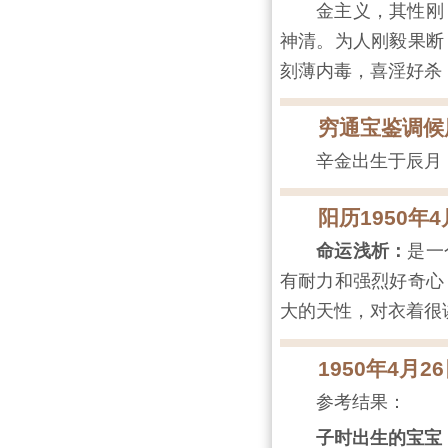
金主义，其性刚
神清。为人刚毅果断
刻薄内毒，喜淫好杀
穷通宝鉴调候
辛金出生于辰月
阳历1950年
命运浅析：
是一
有耐力和强烈好奇心
大的天性，对衣着很
1950年4月
参考结果：
子时出生的宝宝