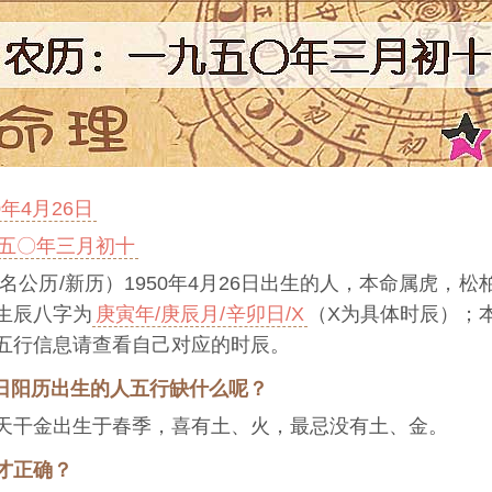
0年4月26日
五〇年三月初十
名公历/新历）1950年4月26日出生的人，本命属虎，
生辰八字为
庚寅年/庚辰月/辛卯日/X
（X为具体时辰）；
五行信息请查看自己对应的时辰。
26日阳历出生的人五行缺什么呢？
天干金出生于春季，喜有土、火，最忌没有土、金。
才正确？