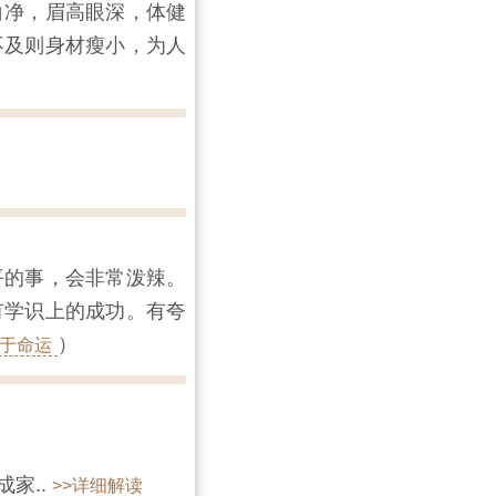
白净，眉高眼深，体健
不及则身材瘦小，为人
平的事，会非常泼辣。
有学识上的成功。有夸
）
于命运
家..
>>详细解读