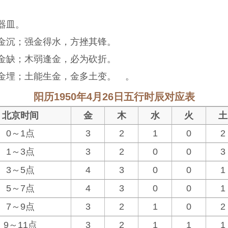
器皿。
金沉；强金得水，方挫其锋。
金缺；木弱逢金，必为砍折。
金埋；土能生金，金多土变。 。
阳历1950年4月26日五行时辰对应表
北京时间
金
木
水
火
土
0～1点
3
2
1
0
2
1～3点
3
2
0
0
3
3～5点
4
3
0
0
1
5～7点
4
3
0
0
1
7～9点
3
2
1
0
2
9～11点
3
2
1
1
1