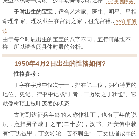
受益不浅诗书满腹，少年勤奋有功名之格..
>>详细解读
子时出生的宝宝：
适合艺术家、医生、明星、星相
命理学家、理发业生在富贵之家，祖先富裕..
>>详细解
读
由于每个时辰出生的宝宝的八字不同，五行可能也不一
样，所以请查阅具体时辰的分析。
1950年4月2日出生的性格如何?
性格参考：
丁字在字典中仅次于一，排在第二位，拥有特异的
地位。史记、律书中记载“丁者，言万物之丁壮也”。它
就像树顶上枝叶茂盛的状态。
古时到达征兵年龄的人称作壮丁，也有丁年的说
法，意指男子成丁之年(二十岁)，汉书、严安傅中载
有“丁男被甲，丁女转轮，苦不聊生”，丁女也指成年的