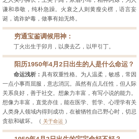
之人头小脚长，上尖下阔，浓眉小耳，精神闪烁，为人
谦和恭敬，纯朴急躁。火衰之人则黄瘦尖楞，语言妄
诞，诡诈妒毒，做事有始无终。
穷通宝鉴调候用神：
丁火出生于卯月，以庚去乙，以甲引丁。
阳历1950年4月2日出生的人是什么命运？
命运浅析：
具有双重性格。为人温柔，敏感，常因
一点小事而屈服，意志消沉。虽然有点儿任性，但人际
关系良好，善于社交。想象力丰富，有写小说的能力。
想像力丰富，直觉亦佳，能在医学、哲学、心理学有关
人类身人领域内得到成功，在被牺牲自己野心时，切忌
贪欲和破坏。（
）
关于命运
1950年4月2日出生的宝宝命好不好？