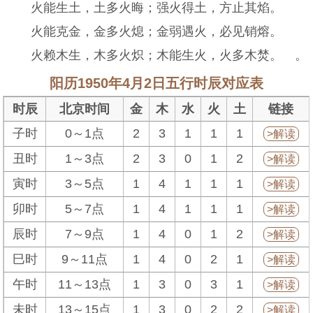
火能生土，土多火晦；强火得土，方止其焰。
火能克金，金多火熄；金弱遇火，必见销熔。
火赖木生，木多火炽；木能生火，火多木焚。 。
阳历1950年4月2日五行时辰对应表
时辰
北京时间
金
木
水
火
土
链接
子时
0～1点
2
3
1
1
1
>解读
丑时
1～3点
2
3
0
1
2
>解读
寅时
3～5点
1
4
1
1
1
>解读
卯时
5～7点
1
4
1
1
1
>解读
辰时
7～9点
1
4
0
1
2
>解读
巳时
9～11点
1
4
0
2
1
>解读
午时
11～13点
1
3
0
3
1
>解读
未时
13～15点
1
3
0
2
2
>解读