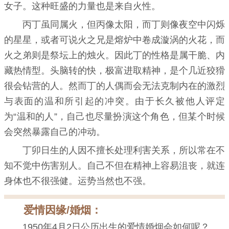
女子。这种旺盛的力量也是来自火性。
丙丁虽同属火，但丙像太阳，而丁则像夜空中闪烁
的星星，或者可说火之兄是熔炉中卷成漩涡的火花，而
火之弟则是祭坛上的烛火。因此丁的性格是属干脆、内
藏热情型。头脑转的快，极富进取精神，是个几近狡猾
很会钻营的人。然而丁的人偶而会无法克制内在的激烈
与表面的温和所引起的冲突。由于长久被他人评定
为“温和的人”，自己也尽量扮演这个角色，但某个时候
会突然暴露自己的冲动。
丁卯日生的人因不擅长处理利害关系，所以常在不
知不觉中伤害别人。自己不但在精神上容易沮丧，就连
身体也不很强健。运势当然也不强。
爱情因缘/婚烟：
1950年4月2日公历出生的爱情婚烟会如何呢？