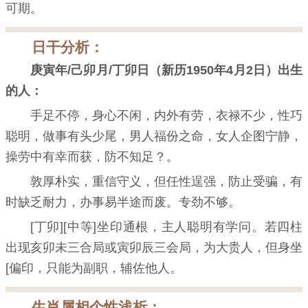
可期。
日干分析：
庚寅年/己卯月/丁卯日（新历1950年4月2日）出生
的人：
手足不停，身心不闲，内外有劳，衣禄不少，性巧
聪明，做事有头少尾，男人福份之命，女人企图宁静，
操劳中有幸而获，防不知足？。
敦厚朴实，重信守义，但任性逞强，防止受骗，有
时缺乏耐力，办事易半途而废。专劲不够。
[丁卯][中等]坐印通根，主人聪明有学问。若四柱
出现亥卯未三合局或寅卯辰三会局，为大贵人，但身坐
[偏印，只能为副职，辅佐他人。
生肖属相个性浅析：