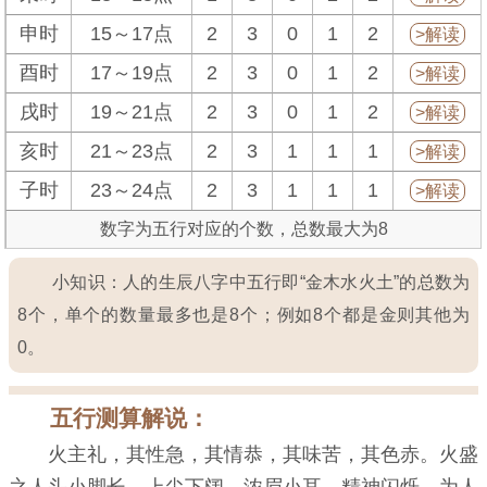
申时
15～17点
2
3
0
1
2
>解读
酉时
17～19点
2
3
0
1
2
>解读
戌时
19～21点
2
3
0
1
2
>解读
亥时
21～23点
2
3
1
1
1
>解读
子时
23～24点
2
3
1
1
1
>解读
数字为五行对应的个数，总数最大为8
小知识：人的生辰八字中五行即“金木水火土”的总数为
8个，单个的数量最多也是8个；例如8个都是金则其他为
0。
五行测算解说：
火主礼，其性急，其情恭，其味苦，其色赤。火盛