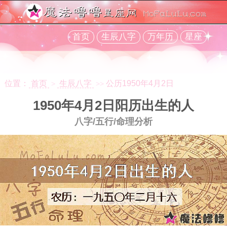
首页
生辰八字
万年历
星座
位置：
首页
生辰八字
公历1950年4月2日
>
>>
1950年4月2日阳历出生的人
八字/五行/命理分析