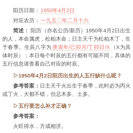
阳历日期：
1950年4月2日
对应农历：
一九五〇年二月十六
简述：
阳历（亦名公历/新历）1950年4月2日出生
的人，本命属虎，松柏木命；日主天干为松柏木丁，生
于春季。生辰八字为
庚寅年/己卯月/丁卯日/X
（X为具
体时辰）；本日每个时辰的五行都有可能不同，具体的
五行信息请查看自己对应的时辰。
▷1950年4月2日阳历出生的人五行缺什么呢？
参考答案：
日主天干火出生于春季，此时必为丙火
或丁火，大都不错，但忌木多、土多。
▷五行要怎么补才正确？
参考答案：
火旺得水，方成相济。