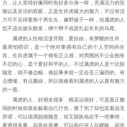
力，让人觉得好像同时有好多分身一样，充满活力的笑
脸以及灵活的双眼，正是生肖虎最大的魅力，不过有活
力可不见得要剪个男生头，像野孩子一样，但属虎的人
也不适合披头散发，绑个辫子或是扎起长长的马尾。
属虎的人性格活泼开朗，爱自由，有梦醒的生肖，
最害怕唠叨，是一个绝对要拥有自己的个人空间的生
肖。生肖虎属于一个很有正义感，对周围的不公会抱有
不忿的心，是个爱好和平的人。不过属虎的人是个比较
随意，很不修边幅，做起事来就一定会丢三漏四的。有
点懵懂，有点庸碌，所以很难看到属虎的人认真有魅力
的一面。
属虎的人，好朋友很多，桃花运很好，可是真正脆
弱的时候却喜欢躲着自己疗伤，痛了伤了却也笑着说无
所谓，可以很洒脱很随意，却又固执地在乎一些事情，
看透很多事，却喜欢装傻，可以和任何人玩暧昧，却等