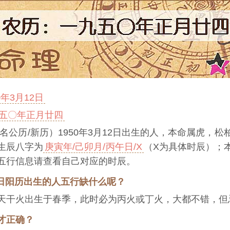
0年3月12日
五〇年正月廿四
名公历/新历）1950年3月12日出生的人，本命属虎，
生辰八字为
庚寅年/己卯月/丙午日/X
（X为具体时辰）；
五行信息请查看自己对应的时辰。
12日阳历出生的人五行缺什么呢？
天干火出生于春季，此时必为丙火或丁火，大都不错，但
才正确？