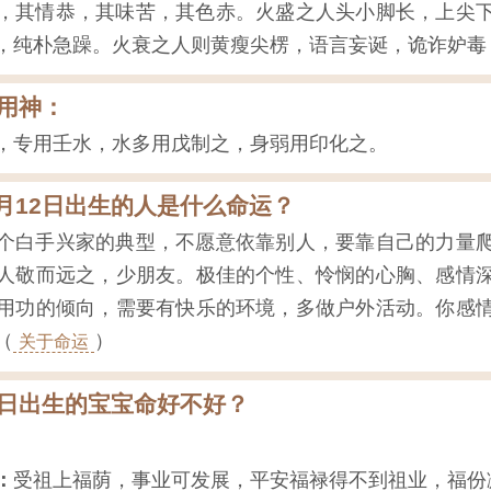
，其情恭，其味苦，其色赤。火盛之人头小脚长，上尖
，纯朴急躁。火衰之人则黄瘦尖楞，语言妄诞，诡诈妒毒
用神：
，专用壬水，水多用戊制之，身弱用印化之。
3月12日出生的人是什么命运？
个白手兴家的典型，不愿意依靠别人，要靠自己的力量
人敬而远之，少朋友。极佳的个性、怜悯的心胸、感情
用功的倾向，需要有快乐的环境，多做户外活动。你感
（
）
关于命运
12日出生的宝宝命好不好？
：
受祖上福荫，事业可发展，平安福禄得不到祖业，福份减