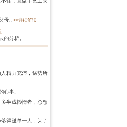
忧不住，宜做手艺工夫
母..
>>详细解读
读
辰的分析。
的人精力充沛，猛势所
的心事。
，多半成懒惰者，总想
会落得孤单一人，为了