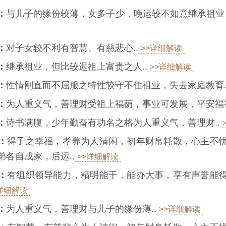
：
与儿子的缘份较薄，女多子少，晚运较不如意继承祖业，
：
对子女较不利有智慧、有慈悲心..
>>详细解读
：
继承祖业，但比较迟祖上富贵之人..
>>详细解读
：
性情刚直而不屈服之特性较守不住祖业，失去家庭教育.
：
为人重义气，善理财受祖上福荫，事业可发展，平安福禄
：
诗书满腹，少年勤奋有功名之格为人重义气，善理财..
：
得子之幸福，孝养为人清闲，初年财帛耗散，心主不
各自成家，后运..
>>详细解读
：
有组织领导能力，精明能干，能办大事，享有声誉能
>详细解读
：
为人重义气，善理财与儿子的缘份薄..
>>详细解读