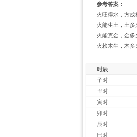
参考答案：
火旺得水，方成
火能生土，土多
火能克金，金多
火赖木生，木多
时辰
子时
丑时
寅时
卯时
辰时
巳时