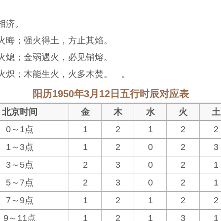
相济。
火晦；强火得土，方止其焰。
火熄；金弱遇火，必见销熔。
火炽；木能生火，火多木焚。 。
阳历1950年3月12日五行时辰对应表
北京时间
金
木
水
火
土
0～1点
1
2
1
2
2
1～3点
1
2
0
2
3
3～5点
2
3
0
2
1
5～7点
2
3
0
2
1
7～9点
1
2
1
2
2
9～11点
1
2
1
3
1