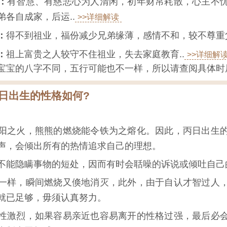
：
有智慧、有慈悲心为人清闲，初年财帛耗散，心主不
各自成家，后运..
>>详细解读
：
得不到祖业，福份减少兄弟缘薄，感情不和，较不尊重父
：
祖上富贵之人较守不住祖业，失去家庭教育..
>>详细解
宝宝的八字不同，五行可能也不一样，所以请查阅具体时
12日出生的性格如何?
阳之火，熊熊的燃烧能令铁为之熔化。因此，丙日出生
声，会倾出所有的热情追求自己的理想。
不能隐瞒事物的短处，因而有时会聒噪的诉说或倾吐自己
一样，瞬间燃烧又倏地消灭，此外，由于自认才智过人
就已足够，毋须认真努力。
性激烈，如果容易亲近也容易离开的性格过强，最后必