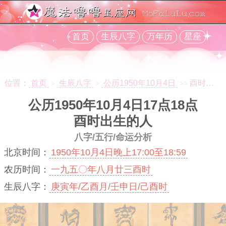
首页
生辰八字
万年历
星座
位置：
首页
生辰八字
公历1950年10月4日
酉时出生
>
>
>>
公历1950年10月4日17点18点
酉时出生的人
八字/五行/命运分析
北京时间：
1950年10月4日晚上17:00至18:59
农历时间：
一九五〇年八月廿三酉时
生辰八字：
庚寅年/乙酉月/壬申日/己酉时