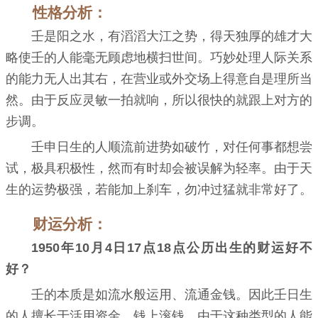
性格分析：
壬是阳之水，有滔滔大江之势，得天独厚的雄才大
略使壬的人能毫无顾虑地横扫世间。巧妙处理人际关系
的能力无人出其右，在营业或外交场上得意自是理所当
然。由于反应灵敏一拍就响，所以很快的就跟上对方的
步调。
壬申日生的人顺流前进势如破竹，对任何事都想尝
试，极具积极性，然而有时却会被误解为轻率。由于天
生的运势极强，若能加上刹车，勿冲过猛就非常好了。
财运分析：
1950年10月4日17点18点公历出生的财运好不
好？
壬的本质是如流水般运用、流通金钱。因此壬日生
的人擅长于活用资金，钱上滚钱。由于这种类型的人能