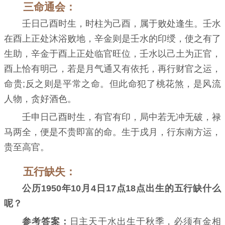
三命通会：
壬日己酉时生，时柱为己酉，属于败处逢生。壬水
在酉上正处沐浴败地，辛金则是壬水的印绶，使之有了
生助，辛金于酉上正处临官旺位，壬水以己土为正官，
酉上恰有明己，若是月气通又有依托，再行财官之运，
命贵;反之则是平常之命。但此命犯了桃花煞，是风流
人物，贪好酒色。
壬申日己酉时生，有官有印，局中若无冲无破，禄
马两全，便是不贵即富的命。生于戌月，行东南方运，
贵至高官。
五行缺失：
公历1950年10月4日17点18点出生的五行缺什么
呢？
参考答案：
日主天干水出生于秋季，必须有金相