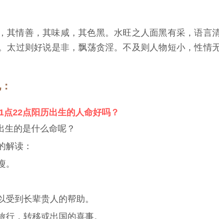
，其情善，其味咸，其色黑。水旺之人面黑有采，语言
。太过则好说是非，飘荡贪淫。不及则人物短小，性情
说：
日21点22点阳历出生的人命好吗？
8日出生的是什么命呢？
的解读：
瘦。
。
以受到长辈贵人的帮助。
旅行，转移或出国的喜事。