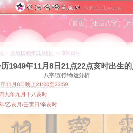
首页
生辰八字
万
字
公历1949年11月8日
亥时出生
>
>>
历1949年11月8日21点22点
亥时出生的
八字/五行/命运分析
9年11月8日晚上21:00至22:59
四九年九月十八亥时
年/乙亥月/壬寅日/辛亥时