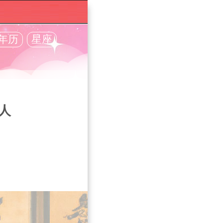
年历
星座
人