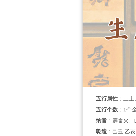
五行属性
：土土
五行个数
：1个
纳音
：霹雷火、
乾造
：己丑 乙亥