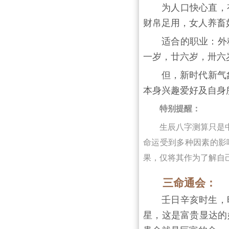
为人口快心直，
财帛足用，女人养畜
适合的职业：外
一岁，廿六岁，卅六
但，新时代新气
本身兴趣爱好及自身
特别提醒：
生辰八字测算只是
命运受到多种因素的影
果，仅将其作为了解自
三命通会：
壬日辛亥时生，
星，这是富贵显达的