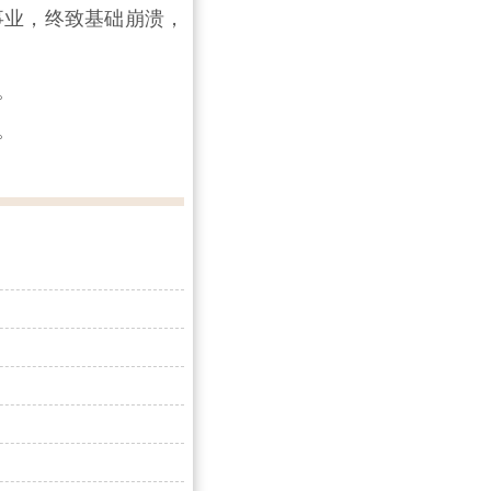
事业，终致基础崩溃，
。
。