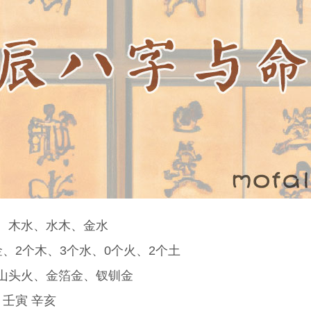
、木水、水木、金水
金、2个木、3个水、0个火、2个土
山头火、金箔金、钗钏金
 壬寅 辛亥