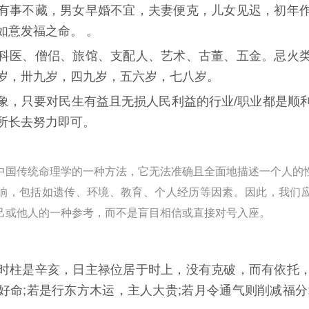
有事不藏，男女早婚不宜，夫妻便克，儿女见迟，初年
如意发福之命。 。
科医、僧侣、旅馆、支配人、艺术、古董、五金。忌火
岁，卅九岁，四九岁，五六岁，七八岁。
象，只要对民生有益且无损人民利益的行业/职业都是顺
所长去努力即可。
中国传统命理学的一种方法，它无法准确且全面地描述一个人的
响，包括如遗传、环境、教育、个人经历等因素。因此，我们
己或他人的一种参考，而不是盲目相信或直接对号入座。
时柱是辛亥，日主禄位居于时上，没有克破，而有依托
好命;若是行东方木运，主人大贵;若月令通气则削减福分