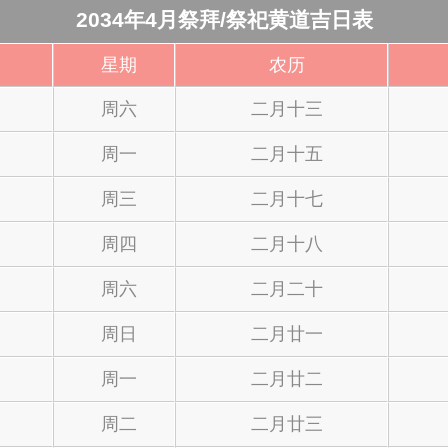
2034年4月祭拜/祭祀黄道吉日表
星期
农历
周六
二月十三
周一
二月十五
周三
二月十七
周四
二月十八
周六
二月二十
周日
二月廿一
周一
二月廿二
周二
二月廿三