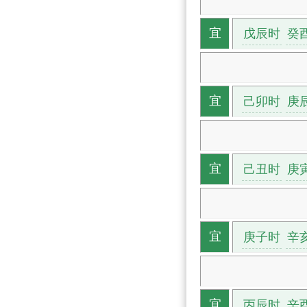
戊辰时
癸
宜
己卯时
庚
宜
己丑时
庚
宜
庚子时
辛
宜
丙辰时
辛
宜