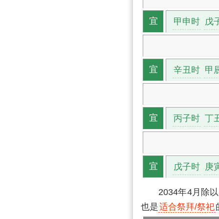
甲申时
戊
宜
辛丑时
甲
宜
丙子时
丁
宜
戊子时
庚
宜
2034年4月
也是
适合祭拜/祭祀