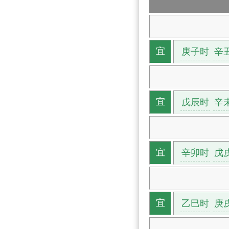
庚子时
辛
宜
戊辰时
辛
宜
辛卯时
戊
宜
乙巳时
庚
宜