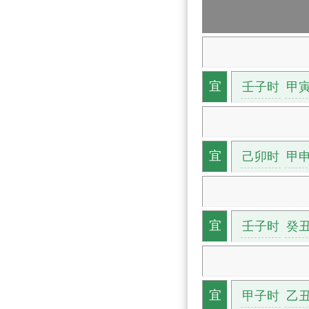
壬子时
甲
宜
己卯时
甲
宜
壬子时
癸
宜
甲子时
乙
宜