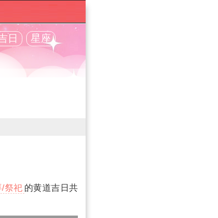
吉日
星座
/祭祀
的黄道吉日共