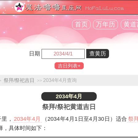
首页
万年历
黄道
日期
吉日列表+
祭拜/祭祀吉日
2034年4月查询
>
>>
2034年4月
祭拜/祭祀黄道吉日
子里，
2034年4月
（2034年4月1日至4月30日）适合
祭拜
择，具体时间如下：