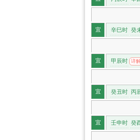
辛巳时
癸
宜
甲辰时
宜
详解
癸丑时
丙
宜
壬申时
癸
宜