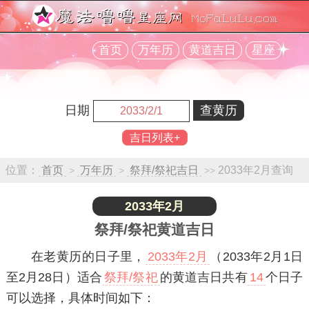
首页
万年历
黄道吉日
星座
日期
吉日列表+
位置：
首页
万年历
祭拜/祭祀吉日
2033年2月查询
>
>
>>
2033年2月
祭拜/祭祀黄道吉日
在老黄历的日子里，
2033年2月
（2033年2月1日
至2月28日）适合
祭拜/祭祀
的黄道吉日共有
14
个日子
可以选择，具体时间如下：