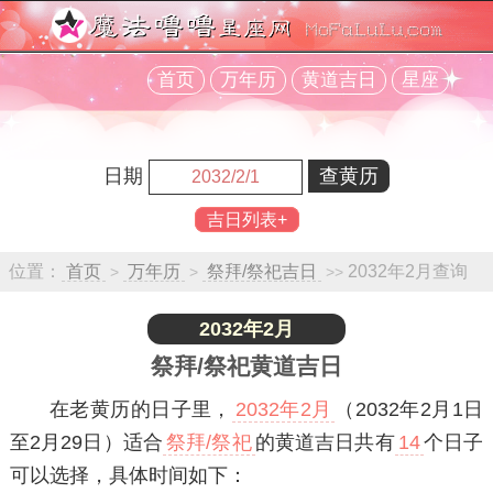
首页
万年历
黄道吉日
星座
日期
吉日列表+
位置：
首页
万年历
祭拜/祭祀吉日
2032年2月查询
>
>
>>
2032年2月
祭拜/祭祀黄道吉日
在老黄历的日子里，
2032年2月
（2032年2月1日
至2月29日）适合
祭拜/祭祀
的黄道吉日共有
14
个日子
可以选择，具体时间如下：