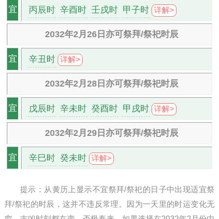
丙辰时
辛酉时
壬戌时
甲子时
宜
详解>
2032年2月26日亦可祭拜/祭祀时辰
辛丑时
宜
详解>
2032年2月28日亦可祭拜/祭祀时辰
戊辰时
辛未时
癸酉时
甲戌时
宜
详解>
2032年2月29日亦可祭拜/祭祀时辰
辛巳时
癸未时
宜
详解>
提示：从黄历上显示不宜祭拜/祭祀的日子中出现适宜祭
拜/祭祀的时辰，这并不违反常理。因为一天里的时运变化无
穷，吉凶时刻都在变，否极泰来。如果选择在2032年2月份中