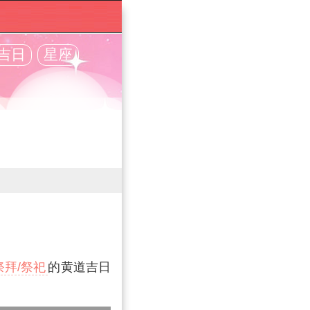
吉日
星座
祭拜/祭祀
的黄道吉日