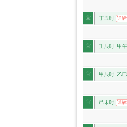
丁丑时
宜
详解
壬辰时
甲
宜
甲辰时
乙
宜
己未时
宜
详解