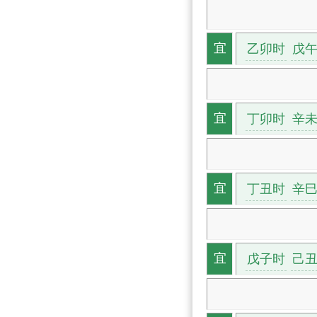
乙卯时
戊
宜
丁卯时
辛
宜
丁丑时
辛
宜
戊子时
己
宜