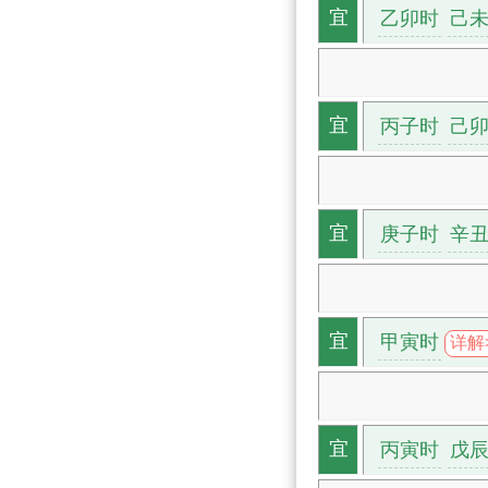
乙卯时
己
宜
丙子时
己
宜
庚子时
辛
宜
甲寅时
宜
详解
丙寅时
戊
宜