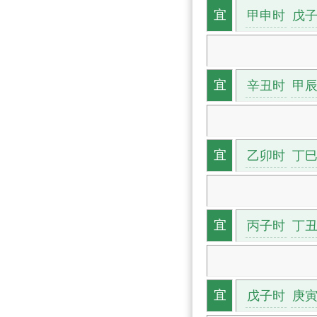
甲申时
戊
宜
辛丑时
甲
宜
乙卯时
丁
宜
丙子时
丁
宜
戊子时
庚
宜