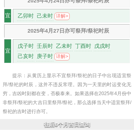
2025年4月24日亦可祭拜/祭祀时辰
乙卯时
己未时
宜
详解>
2025年4月27日亦可祭拜/祭祀时辰
戊子时
壬辰时
乙未时
丁酉时
戊戌时
宜
己亥时
庚子时
详解>
提示：从黄历上显示不宜祭拜/祭祀的日子中出现适宜祭
拜/祭祀的时辰，这并不违反常理。因为一天里的时运变化无
穷，吉凶时刻都在变，否极泰来。如果选择在2025年4月份中
非祭拜/祭祀的大吉日里祭拜/祭祀，那么选择当天中适宜祭拜/
祭祀的吉时进行亦可。
往后6个月吉日查询