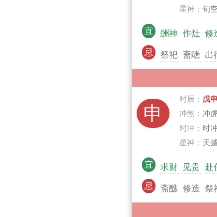
星神：
旬空
宜
酬神
作灶
修
忌
祭祀
斋醮
出
时辰：
戊
申
冲煞：
冲
时冲：
时
星神：
天贼
宜
求财
见贵
赴
忌
斋醮
修造
祭