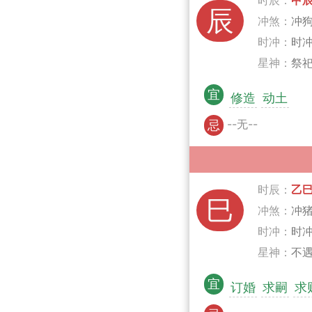
时辰：
甲
辰
冲煞：
冲
时冲：
时冲
星神：
祭祀
宜
修造
动土
--无--
忌
时辰：
乙
巳
冲煞：
冲
时冲：
时
星神：
不遇
宜
订婚
求嗣
求