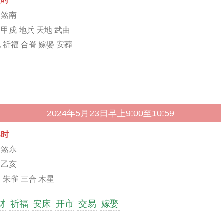
辰时
狗煞南
甲戍 地兵 天地 武曲
 祈福 合脊 嫁娶 安葬
2024年5月23日早上9:00至10:59
巳时
猪煞东
冲乙亥
 朱雀 三合 木星
财
祈福
安床
开市
交易
嫁娶