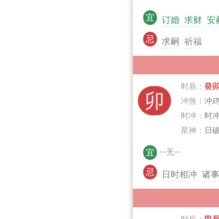
宜
订婚
求财
安
忌
求嗣
祈福
时辰：
癸
卯
冲煞：
冲
时冲：
时
星神：
日
--无--
宜
忌
日时相冲
诸