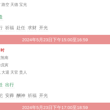
 路空 天德 宝光
造
行
祈福
赴任
求财
开光
2024年5月23日下午15:00至16:59
申时
虎煞南
冲戊寅
 大退 天官 贵人
任
出行
祀
安葬
酬神
祈福
开光
2024年5月23日下午17:00至18:59