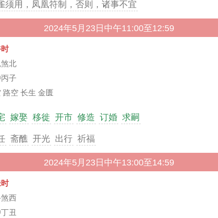
雀须用，凤凰符制，否则，诸事不宜
2024年5月23日中午11:00至12:59
午时
鼠煞北
冲丙子
 路空 长生 金匮
宅
嫁娶
移徙
开市
修造
订婚
求嗣
任
斋醮
开光
出行
祈福
2024年5月23日中午13:00至14:59
未时
牛煞西
冲丁丑