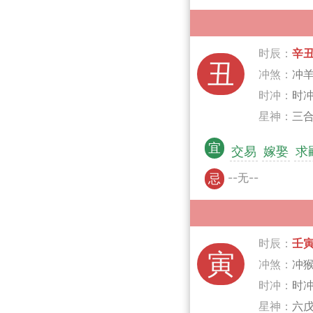
时辰：
辛
丑
冲煞：
冲
时冲：
时
星神：
三合
宜
交易
嫁娶
求
--无--
忌
时辰：
壬
寅
冲煞：
冲
时冲：
时
星神：
六戊