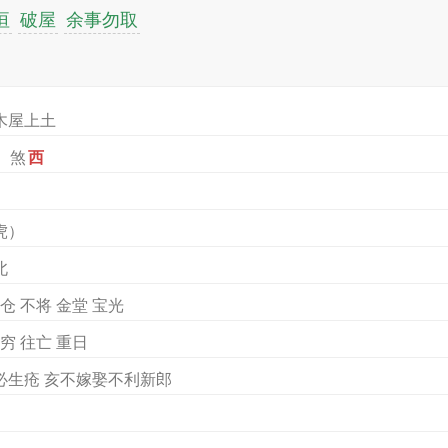
垣
破屋
余事勿取
木屋上土
）煞
西
）
虎）
北
仓 不将 金堂 宝光
穷 往亡 重日
必生疮 亥不嫁娶不利新郎