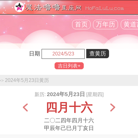
首页
万年历
黄道
日期
吉日列表+
2024年5月23日黄历
>>
2024年5月23日
新历:
[星期四]
四月十六
二〇二四年四月十六
甲辰年己巳月丁亥日