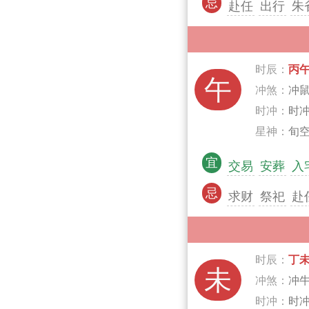
忌
赴任
出行
朱
时辰：
丙
午
冲煞：
冲
时冲：
时
星神：
旬空
宜
交易
安葬
入
忌
求财
祭祀
赴
时辰：
丁
未
冲煞：
冲
时冲：
时