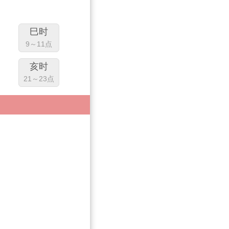
巳时
9～11点
亥时
21～23点