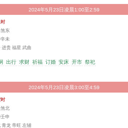
2024年5月23日凌晨1:00至2:59
丑时
羊煞东
冲辛未
 进贵 福星 武曲
嗣
出行
求财
祈福
订婚
安床
开市
祭祀
2024年5月23日凌晨3:00至4:59
寅时
猴煞北
冲壬申
 青龙 帝旺 左辅