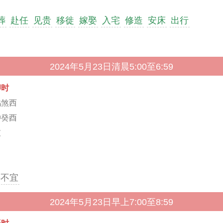
葬
赴任
见贵
移徙
嫁娶
入宅
修造
安床
出行
2024年5月23日清晨5:00至6:59
卯时
鸡煞西
冲癸酉
破
事不宜
2024年5月23日早上7:00至8:59