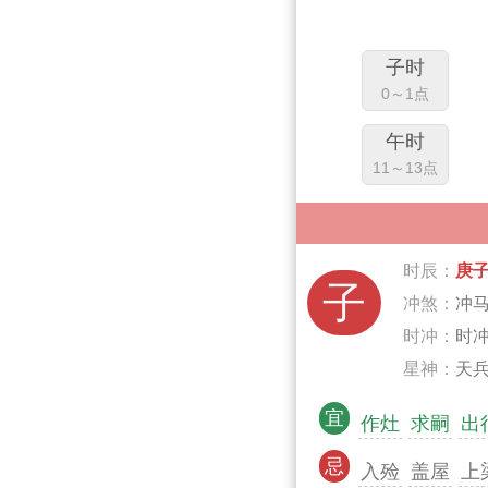
子时
0～1点
午时
11～13点
时辰：
庚
子
冲煞：
冲
时冲：
时
星神：
天兵
宜
作灶
求嗣
出
忌
入殓
盖屋
上