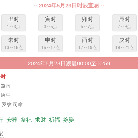
-- 2024年5月23日时辰宜忌 --
丑时
寅时
卯时
辰时
1～3点
3～5点
5～7点
7～9点
未时
申时
酉时
戌时
13～15点
15～17点
17～19点
19～21点
2024年5月23日凌晨00:00至00:59
子时
马煞南
冲庚午
 罗纹 司命
行
安葬
祭祀
求财
祈福
嫁娶
梁