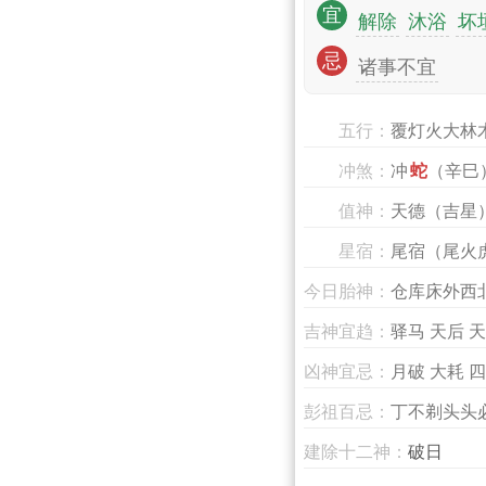
宜
解除
沐浴
坏
忌
诸事不宜
五行：
覆灯火大林
冲煞：
冲
蛇
（辛巳
值神：
天德（吉星
星宿：
尾宿（尾火
今日胎神：
仓库床外西
吉神宜趋：
驿马 天后 天
凶神宜忌：
月破 大耗 四
彭祖百忌：
丁不剃头头
建除十二神：
破日