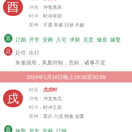
酉
冲煞：
冲兔煞东
时冲：
时冲辛卯
星神：
不遇 朱雀 日禄 天赦
宜
订婚
开市
安葬
入宅
求财
见贵
修造
嫁娶
忌
赴任
出行
朱雀须用，凤凰符制，否则，诸事不宜
2024年1月18日晚上19:00至20:59
时辰：
戊戌时
戌
冲煞：
冲龙煞北
时冲：
时冲壬辰
星神：
雷兵 六戊 狗食 金匮
宜
嫁娶
开市
安葬
订婚