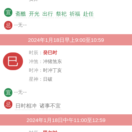
宜
斋醮
开光
出行
祭祀
祈福
赴任
--无--
忌
2024年1月18日早上9:00至10:59
时辰：
癸巳时
巳
冲煞：
冲猪煞东
时冲：
时冲丁亥
星神：
日破
--无--
宜
忌
日时相冲
诸事不宜
2024年1月18日中午11:00至12:59