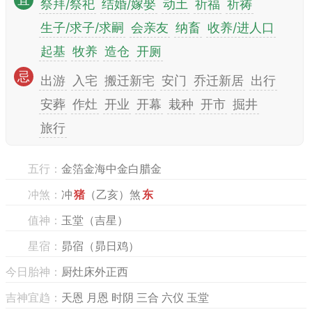
宜
祭拜/祭祀
结婚/嫁娶
动土
祈福
祈祷
生子/求子/求嗣
会亲友
纳畜
收养/进人口
起基
牧养
造仓
开厕
忌
出游
入宅
搬迁新宅
安门
乔迁新居
出行
安葬
作灶
开业
开幕
栽种
开市
掘井
旅行
五行：
金箔金海中金白腊金
冲煞：
冲
猪
（乙亥）煞
东
值神：
玉堂（吉星）
星宿：
昴宿（昴日鸡）
今日胎神：
厨灶床外正西
吉神宜趋：
天恩 月恩 时阴 三合 六仪 玉堂