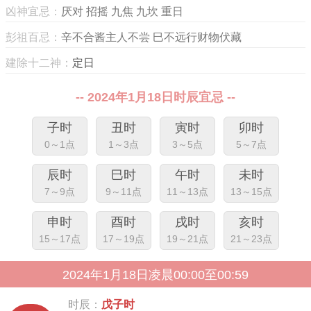
凶神宜忌：
厌对 招摇 九焦 九坎 重日
彭祖百忌：
辛不合酱主人不尝 巳不远行财物伏藏
建除十二神：
定日
-- 2024年1月18日时辰宜忌 --
子时
丑时
寅时
卯时
0～1点
1～3点
3～5点
5～7点
辰时
巳时
午时
未时
7～9点
9～11点
11～13点
13～15点
申时
酉时
戌时
亥时
15～17点
17～19点
19～21点
21～23点
2024年1月18日凌晨00:00至00:59
时辰：
戊子时