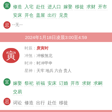
宜
修造
入宅
赴任
进人口
嫁娶
移徙
求财
开市
安床
开仓
盖屋
出行
见贵
--无--
忌
2024年1月18日凌晨3:00至4:59
时辰：
庚寅时
寅
冲煞：
冲猴煞北
时冲：
时冲甲申
星神：
天牢 地兵 六合 贵人
宜
嫁娶
祭祀
祈福
安床
订婚
开市
求财
求嗣
交易
忌
词讼
修造
出行
赴任
移徙