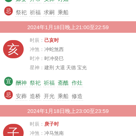
忌
祭祀
祈福
求嗣
乘船
2024年1月18日晚上21:00至22:59
时辰：
己亥时
亥
冲煞：
冲蛇煞西
时冲：
时冲癸巳
星神：
建刑 大退 天德 宝光
宜
酬神
祭祀
祈福
斋醮
作灶
忌
安葬
造桥
开光
乘船
修造
2024年1月18日晚上23:00至23:59
时辰：
庚子时
子
冲煞：
冲马煞南