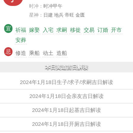
时冲：
时冲甲午
星神：
日建 地兵 帝旺 金匮
宜
祈福
嫁娶
入宅
求嗣
移徙
交易
订婚
开市
安葬
忌
修造
乘船
动土
造船
本日黄道吉日解读
2024年1月18日生子/求子/求嗣吉日解读
2024年1月18日会亲友吉日解读
2024年1月18日起基吉日解读
2024年1月18日开厕吉日解读