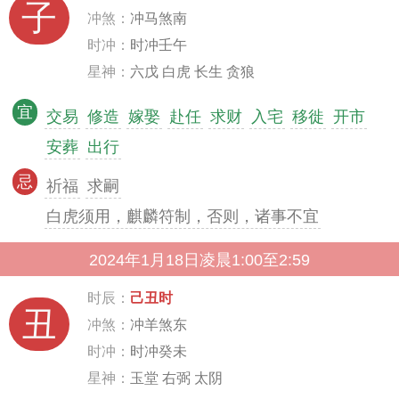
子
冲煞：
冲马煞南
时冲：
时冲壬午
星神：
六戊 白虎 长生 贪狼
宜
交易
修造
嫁娶
赴任
求财
入宅
移徙
开市
安葬
出行
忌
祈福
求嗣
白虎须用，麒麟符制，否则，诸事不宜
2024年1月18日凌晨1:00至2:59
时辰：
己丑时
丑
冲煞：
冲羊煞东
时冲：
时冲癸未
星神：
玉堂 右弼 太阴