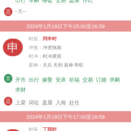
出行
求嗣
移徙
交易
盖屋
作灶
--无--
忌
2024年1月18日下午15:00至16:59
时辰：
丙申时
申
冲煞：
冲虎煞南
时冲：
时冲庚寅
星神：
天兵 天刑 喜神 帝旺
宜
开市
出行
嫁娶
安床
祈福
交易
订婚
求嗣
求财
忌
上梁
词讼
盖屋
入殓
赴任
2024年1月18日下午17:00至18:59
时辰：
丁酉时