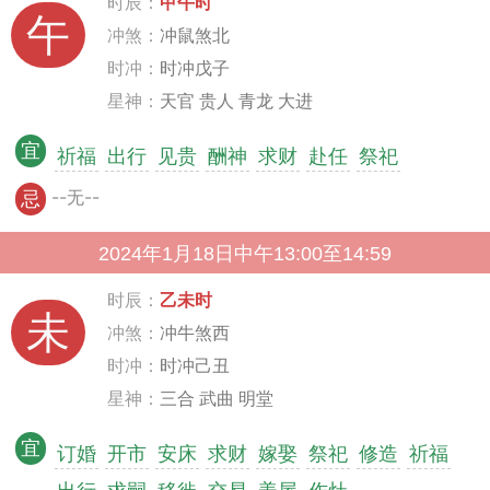
时辰：
甲午时
午
冲煞：
冲鼠煞北
时冲：
时冲戊子
星神：
天官 贵人 青龙 大进
宜
祈福
出行
见贵
酬神
求财
赴任
祭祀
--无--
忌
2024年1月18日中午13:00至14:59
时辰：
乙未时
未
冲煞：
冲牛煞西
时冲：
时冲己丑
星神：
三合 武曲 明堂
宜
订婚
开市
安床
求财
嫁娶
祭祀
修造
祈福