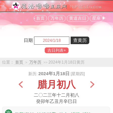
首页
万年历
黄道吉日
星座
日期
吉日列表+
位置：
首页
万年历
2024年1月18日黄历
>
>>
2024年1月18日
新历:
[星期四]
腊月初八
二〇二三年十二月初八
癸卯年乙丑月辛巳日