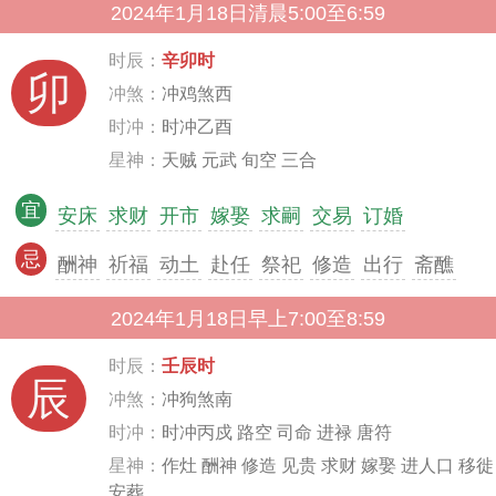
2024年1月18日清晨5:00至6:59
时辰：
辛卯时
卯
冲煞：
冲鸡煞西
时冲：
时冲乙酉
星神：
天贼 元武 旬空 三合
宜
安床
求财
开市
嫁娶
求嗣
交易
订婚
忌
酬神
祈福
动土
赴任
祭祀
修造
出行
斋醮
2024年1月18日早上7:00至8:59
时辰：
壬辰时
辰
冲煞：
冲狗煞南
时冲：
时冲丙戍 路空 司命 进禄 唐符
星神：
作灶 酬神 修造 见贵 求财 嫁娶 进人口 移徙
安葬