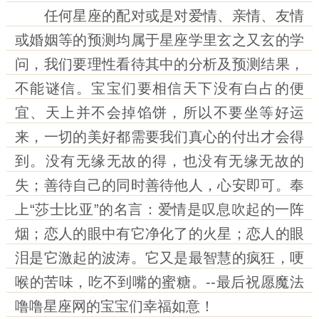
任何星座的配对或是对爱情、亲情、友情
或婚姻等的预测均属于星座学里玄之又玄的学
问，我们要理性看待其中的分析及预测结果，
不能谜信。宝宝们要相信天下没有白占的便
宜、天上并不会掉馅饼，所以不要坐等好运
来，一切的美好都需要我们真心的付出才会得
到。没有无缘无故的得，也没有无缘无故的
失；善待自己的同时善待他人，心安即可。奉
上“
莎士比亚
”的名言：
爱情是叹息吹起的一阵
烟；恋人的眼中有它净化了的火星；恋人的眼
泪是它激起的波涛。它又是最智慧的疯狂，哽
喉的苦味，吃不到嘴的蜜糖。
--最后祝愿魔法
噜噜星座网的宝宝们
幸福如意
！