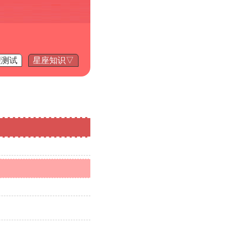
理测试
星座知识▽