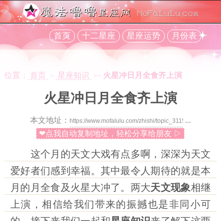
首页
十二星座
星座运势
月份表
位置：
首页
星座知识
火星冲日月全食齐上演
>
>>
火星冲日月全食齐上演
本文地址：
...
❤点我自动复制地址，轻松分享给朋友 ▷
这个月的天文大戏有点多啊，深深为天文
爱好者们感到幸福。其中最令人期待的就是本
月的月全食及火星大冲了。两大
天文现象
相继
上演，相信给我们带来的振撼也是非同小可