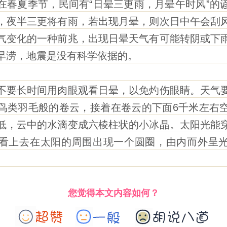
夏季节，民间有“日晕三更雨，月晕午时风”的
，夜半三更将有雨，若出现月晕，则次日中午会刮
气变化的一种前兆，出现日晕天气有可能转阴或下
旱涝，地震是没有科学依据的。
要长时间用肉眼观看日晕，以免灼伤眼睛。天气要
鸟类羽毛般的卷云，接着在卷云的下面6千米左右
低，云中的水滴变成六棱柱状的小冰晶。太阳光能
看上去在太阳的周围出现一个圆圈，由内而外呈
您觉得本文内容如何？