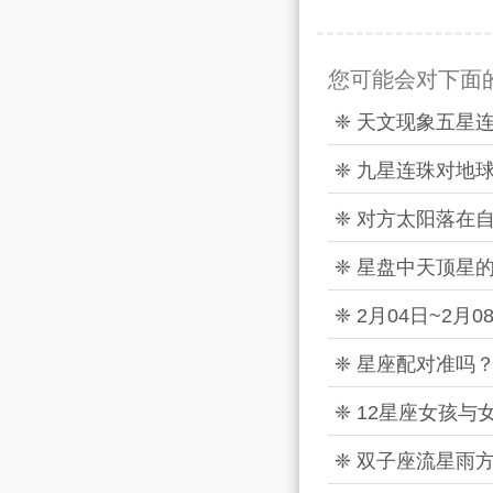
您可能会对下面
❈ 天文现象五星
❈ 九星连珠对地
❈ 对方太阳落在
❈ 星盘中天顶星
❈ 2月04日~2
❈ 星座配对准吗
❈ 12星座女孩与
❈ 双子座流星雨