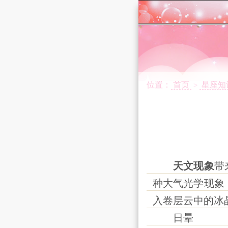
位置：
首页
星座知
>
天文现象
带
种大气光学现象
入卷层云中的冰
日晕