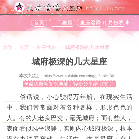
首页
十二星座
星座运势
月份表
位置：
首页
星座性格
城府极深的几大星座
>
>>
城府极深的几大星座
本文地址：
...
❤点我自动复制地址，轻松分享给朋友 ▷
俗话说，小心驶得万年船。在现实生活
中，我们常常面对着各种各样，形形色色的
人。有的人老实巴交，毫无城府；而有些人，
表面看似风平浪静，实则内心城府极深，根本