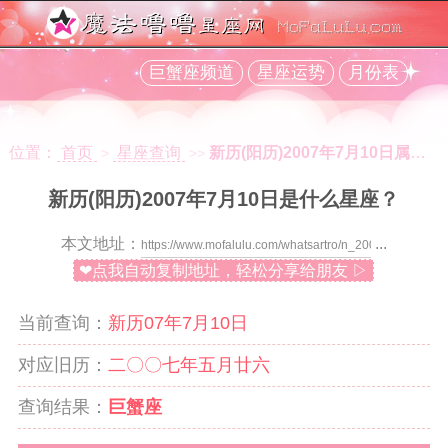
巨蟹座频道
星座运势
月份表
位置：
首页
星座查询
新历(阳历)2007年7月10日属于什么星座？
>
>>
新历(阳历)2007年7月10日是什么星座？
本文地址：
...
❤点我自动复制地址，轻松分享给朋友 ▷
当前查询：
新历07年7月10日
对应旧历：
二〇〇七年五月廿六
查询结果：
巨蟹座