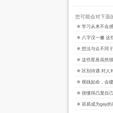
您可能会对下面
❈ 学习从来不会
❈ 八字没一撇 
❈ 想法与众不同
❈ 这些星座虽然
❈ 区别待遇 对
❈ 视钱如命，会
❈ 很懂得凸显自
❈ 容易成为gay